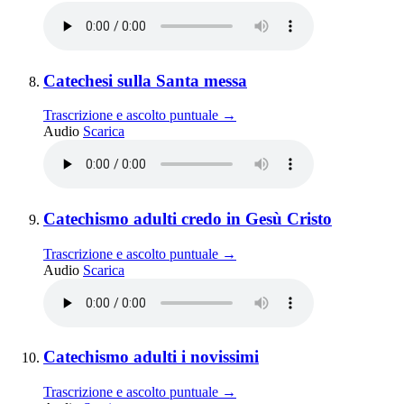
Elemento 8:
Rito romano antico ·
Catechesi sulla Santa messa
Trascrizione e ascolto puntuale →
Catechesi sulla Santa messa
Audio
Scarica
Elemento 9:
Catechismo adulti credo in Gesù Cristo
Trascrizione e ascolto puntuale →
Catechismo adulti credo in Gesù Cristo
Audio
Scarica
Elemento 10:
Morte · Giudizio · 
Catechismo adulti i novissimi
Trascrizione e ascolto puntuale →