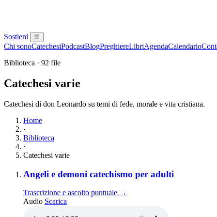
Sostieni
☰
Chi sono
Catechesi
Podcast
Blog
Preghiere
Libri
Agenda
Calendario
Conta
Biblioteca · 92 file
Catechesi varie
Catechesi di don Leonardo su temi di fede, morale e vita cristiana.
Home
·
Biblioteca
·
Catechesi varie
Elenco dei contenuti
Elemento 1:
Angeli e demoni catechismo per adulti
Trascrizione e ascolto puntuale →
Angeli e demoni catechismo per adulti
Audio
Scarica