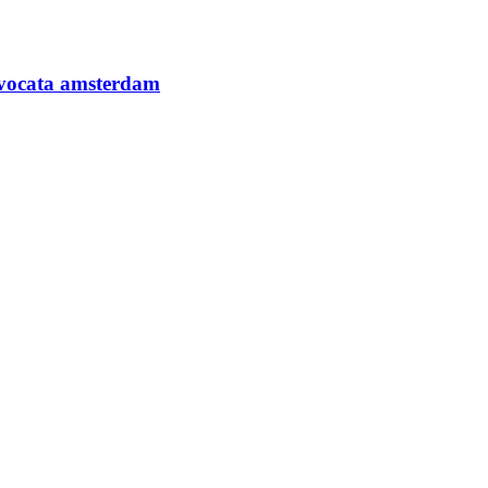
avvocata amsterdam
vvocata amsterdam
ma Eucaristia · Santissimo Sacramento · SS. Sacramen
 Santissimo Sacramento · SS. Sacramento · Santissimo