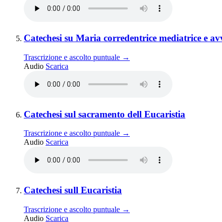
Elemento 5:
Catechesi su Maria corredentrice mediatrice e 
Trascrizione e ascolto puntuale →
Catechesi su Maria corredentrice mediatrice e a
Audio
Scarica
Elemento 6:
Santissi
Catechesi sul sacramento dell Eucaristia
Trascrizione e ascolto puntuale →
Catechesi sul sacramento dell Eucaristia
Audio
Scarica
Elemento 7:
Santissima Eucaristia ·
Catechesi sull Eucaristia
Trascrizione e ascolto puntuale →
Catechesi sull Eucaristia
Audio
Scarica