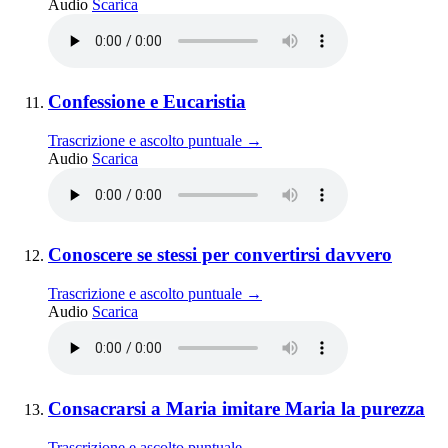
Catechismo adulti i novissimi
Audio
Scarica
Elemento 11:
Santissima Eucaristia · 
Confessione e Eucaristia
Trascrizione e ascolto puntuale →
Confessione e Eucaristia
Audio
Scarica
Elemento 12:
Conoscere se stessi per convertirsi davvero
Trascrizione e ascolto puntuale →
Conoscere se stessi per convertirsi davvero
Audio
Scarica
Elemento 13:
Consacrarsi a Maria imitare Maria la purezza
Trascrizione e ascolto puntuale →