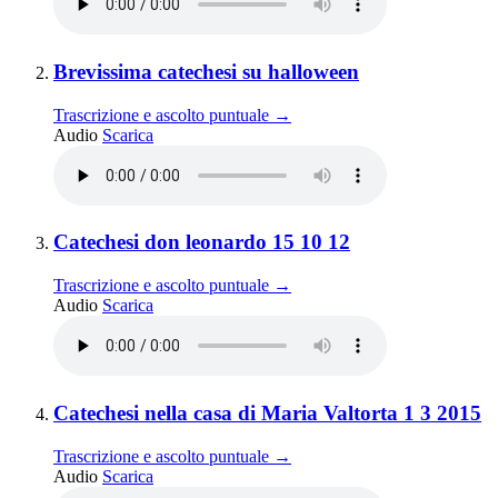
Elemento 2:
Brevissima catechesi su halloween
Trascrizione e ascolto puntuale →
Brevissima catechesi su halloween
Audio
Scarica
Elemento 3:
Catechesi don leonardo 15 10 12
Trascrizione e ascolto puntuale →
Catechesi don leonardo 15 10 12
Audio
Scarica
Elemento 4:
Catechesi nella casa di Maria Valtorta 1 3 2015
Trascrizione e ascolto puntuale →
Catechesi nella casa di Maria Valtorta 1 3 2015
Audio
Scarica