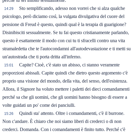
perché tu sei inibito sessualmente.
Sto semplificando, adesso non vorrei che si alza qualche
14:29
psicologo, però diciamo così, la vulgata divulgativa del cuore del
pensione di Freud è questo, quindi qual è la terapia di guarigione?
Disinibisciti sessualmente. Se tu fai questo cristianamente parlando,
questo è esattamente il modo con cui tu ti sfracelli contro una vita
stramaledetta che te l'autocondamni all'autodevastazione e ti metti su
un'autostrada che ti porta dritta all'inferno.
Capite? Cioè, c'è stato un abisso, ci stanno veramente
15:01
proporzioni abissali. Capite quindi che dietro questo argomento c'è
proprio una visione del mondo, della vita, del senso, dell'esistenza.
Allora, il Signore ha voluto mettere i paletti dei dieci comandamenti
perché sa che gli uomini, che gli uomini hanno bisogno di essere a
volte guidati un po' come dei panciulli.
Quindi sta' attento. Oltre i comandamenti, c'è il burrone.
15:26
Non c'andare. È chiaro che noi siamo liberi di crederci o di non
crederci. Domanda. Con i comandamenti è finito tutto. Perché c'è