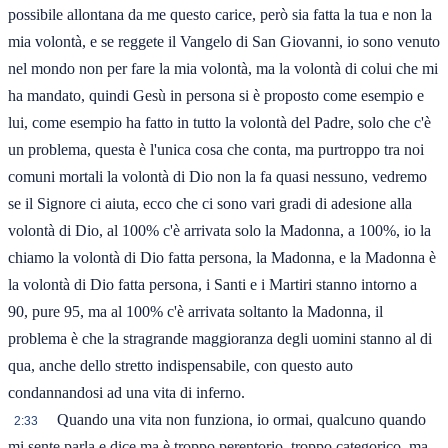
possibile allontana da me questo carice, però sia fatta la tua e non la
mia volontà, e se reggete il Vangelo di San Giovanni, io sono venuto
nel mondo non per fare la mia volontà, ma la volontà di colui che mi
ha mandato, quindi Gesù in persona si è proposto come esempio e
lui, come esempio ha fatto in tutto la volontà del Padre, solo che c'è
un problema, questa è l'unica cosa che conta, ma purtroppo tra noi
comuni mortali la volontà di Dio non la fa quasi nessuno, vedremo
se il Signore ci aiuta, ecco che ci sono vari gradi di adesione alla
volontà di Dio, al 100% c'è arrivata solo la Madonna, a 100%, io la
chiamo la volontà di Dio fatta persona, la Madonna, e la Madonna è
la volontà di Dio fatta persona, i Santi e i Martiri stanno intorno a
90, pure 95, ma al 100% c'è arrivata soltanto la Madonna, il
problema è che la stragrande maggioranza degli uomini stanno al di
qua, anche dello stretto indispensabile, con questo auto
condannandosi ad una vita di inferno.
Quando una vita non funziona, io ormai, qualcuno quando
2:33
mi sente parla e dice ma è troppo perentorio, troppo categorico, ma