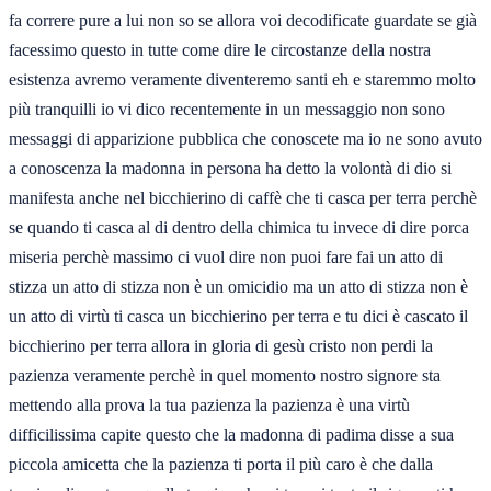
fa correre pure a lui non so se allora voi decodificate guardate se già
facessimo questo in tutte come dire le circostanze della nostra
esistenza avremo veramente diventeremo santi eh e staremmo molto
più tranquilli io vi dico recentemente in un messaggio non sono
messaggi di apparizione pubblica che conoscete ma io ne sono avuto
a conoscenza la madonna in persona ha detto la volontà di dio si
manifesta anche nel bicchierino di caffè che ti casca per terra perchè
se quando ti casca al di dentro della chimica tu invece di dire porca
miseria perchè massimo ci vuol dire non puoi fare fai un atto di
stizza un atto di stizza non è un omicidio ma un atto di stizza non è
un atto di virtù ti casca un bicchierino per terra e tu dici è cascato il
bicchierino per terra allora in gloria di gesù cristo non perdi la
pazienza veramente perchè in quel momento nostro signore sta
mettendo alla prova la tua pazienza la pazienza è una virtù
difficilissima capite questo che la madonna di padima disse a sua
piccola amicetta che la pazienza ti porta il più caro è che dalla