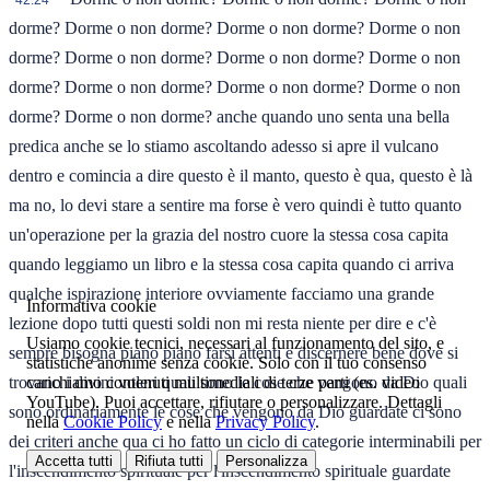
42:24
dorme? Dorme o non dorme? Dorme o non dorme? Dorme o non
dorme? Dorme o non dorme? Dorme o non dorme? Dorme o non
dorme? Dorme o non dorme? Dorme o non dorme? Dorme o non
dorme? Dorme o non dorme? anche quando uno senta una bella
predica anche se lo stiamo ascoltando adesso si apre il vulcano
dentro e comincia a dire questo è il manto, questo è qua, questo è là
ma no, lo devi stare a sentire ma forse è vero quindi è tutto quanto
un'operazione per la grazia del nostro cuore la stessa cosa capita
quando leggiamo un libro e la stessa cosa capita quando ci arriva
qualche ispirazione interiore ovviamente facciamo una grande
Informativa cookie
lezione dopo tutti questi soldi non mi resta niente per dire e c'è
Usiamo cookie tecnici, necessari al funzionamento del sito, e
sempre bisogna piano piano farsi attenti e discernere bene dove si
statistiche anonime senza cookie. Solo con il tuo consenso
carichiamo contenuti multimediali di terze parti (es. video
trovano i divini voleri quali sono le cose che vengono da Dio quali
YouTube). Puoi accettare, rifiutare o personalizzare. Dettagli
sono ordinariamente le cose che vengono da Dio guardate ci sono
nella
Cookie Policy
e nella
Privacy Policy
.
dei criteri anche qua ci ho fatto un ciclo di categorie interminabili per
Accetta tutti
Rifiuta tutti
Personalizza
l'inscendimento spirituale per l'inscendimento spirituale guardate