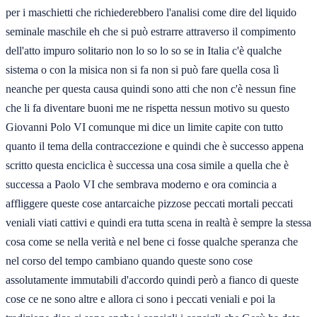
per i maschietti che richiederebbero l'analisi come dire del liquido
seminale maschile eh che si può estrarre attraverso il compimento
dell'atto impuro solitario non lo so lo so se in Italia c'è qualche
sistema o con la misica non si fa non si può fare quella cosa lì
neanche per questa causa quindi sono atti che non c'è nessun fine
che li fa diventare buoni me ne rispetta nessun motivo su questo
Giovanni Polo VI comunque mi dice un limite capite con tutto
quanto il tema della contraccezione e quindi che è successo appena
scritto questa enciclica è successa una cosa simile a quella che è
successa a Paolo VI che sembrava moderno e ora comincia a
affliggere queste cose antarcaiche pizzose peccati mortali peccati
veniali viati cattivi e quindi era tutta scena in realtà è sempre la stessa
cosa come se nella verità e nel bene ci fosse qualche speranza che
nel corso del tempo cambiano quando queste sono cose
assolutamente immutabili d'accordo quindi però a fianco di queste
cose ce ne sono altre e allora ci sono i peccati veniali e poi la