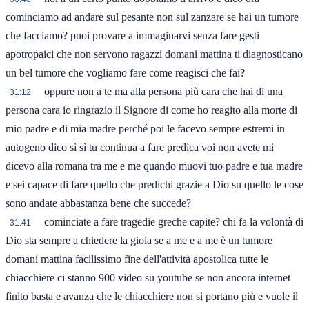
cominciamo ad andare sul pesante non sul zanzare se hai un tumore
che facciamo? puoi provare a immaginarvi senza fare gesti
apotropaici che non servono ragazzi domani mattina ti diagnosticano
un bel tumore che vogliamo fare come reagisci che fai?
oppure non a te ma alla persona più cara che hai di una
31:12
persona cara io ringrazio il Signore di come ho reagito alla morte di
mio padre e di mia madre perché poi le facevo sempre estremi in
autogeno dico sì sì tu continua a fare predica voi non avete mi
dicevo alla romana tra me e me quando muovi tuo padre e tua madre
e sei capace di fare quello che predichi grazie a Dio su quello le cose
sono andate abbastanza bene che succede?
cominciate a fare tragedie greche capite? chi fa la volontà di
31:41
Dio sta sempre a chiedere la gioia se a me e a me è un tumore
domani mattina facilissimo fine dell'attività apostolica tutte le
chiacchiere ci stanno 900 video su youtube se non ancora internet
finito basta e avanza che le chiacchiere non si portano più e vuole il