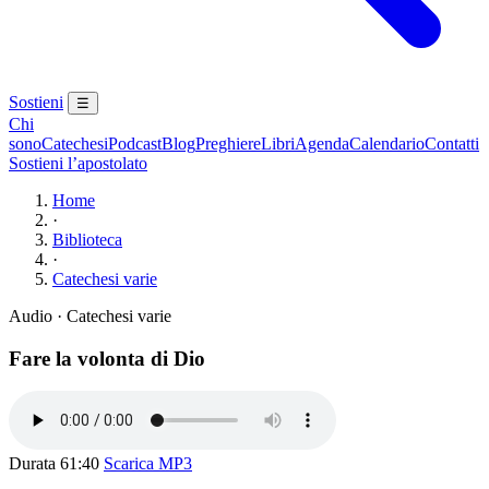
Sostieni
☰
Chi
sono
Catechesi
Podcast
Blog
Preghiere
Libri
Agenda
Calendario
Contatti
Sostieni l’apostolato
Home
·
Biblioteca
·
Catechesi varie
Audio · Catechesi varie
Fare la volonta di Dio
Durata 61:40
Scarica MP3