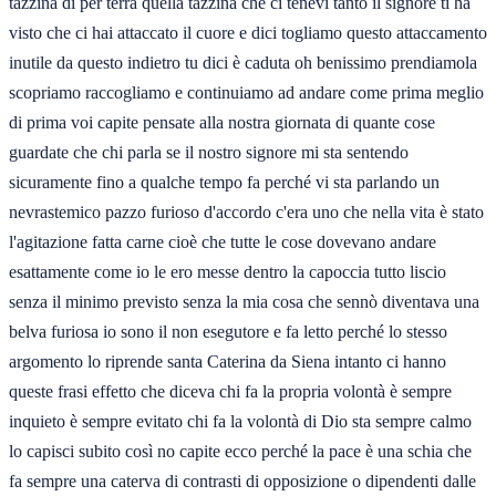
tazzina di per terra quella tazzina che ci tenevi tanto il signore ti ha
visto che ci hai attaccato il cuore e dici togliamo questo attaccamento
inutile da questo indietro tu dici è caduta oh benissimo prendiamola
scopriamo raccogliamo e continuiamo ad andare come prima meglio
di prima voi capite pensate alla nostra giornata di quante cose
guardate che chi parla se il nostro signore mi sta sentendo
sicuramente fino a qualche tempo fa perché vi sta parlando un
nevrastemico pazzo furioso d'accordo c'era uno che nella vita è stato
l'agitazione fatta carne cioè che tutte le cose dovevano andare
esattamente come io le ero messe dentro la capoccia tutto liscio
senza il minimo previsto senza la mia cosa che sennò diventava una
belva furiosa io sono il non esegutore e fa letto perché lo stesso
argomento lo riprende santa Caterina da Siena intanto ci hanno
queste frasi effetto che diceva chi fa la propria volontà è sempre
inquieto è sempre evitato chi fa la volontà di Dio sta sempre calmo
lo capisci subito così no capite ecco perché la pace è una schia che
fa sempre una caterva di contrasti di opposizione o dipendenti dalle