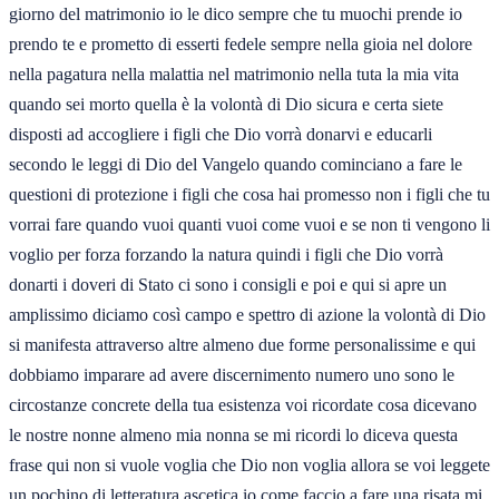
giorno del matrimonio io le dico sempre che tu muochi prende io
prendo te e prometto di esserti fedele sempre nella gioia nel dolore
nella pagatura nella malattia nel matrimonio nella tuta la mia vita
quando sei morto quella è la volontà di Dio sicura e certa siete
disposti ad accogliere i figli che Dio vorrà donarvi e educarli
secondo le leggi di Dio del Vangelo quando cominciano a fare le
questioni di protezione i figli che cosa hai promesso non i figli che tu
vorrai fare quando vuoi quanti vuoi come vuoi e se non ti vengono li
voglio per forza forzando la natura quindi i figli che Dio vorrà
donarti i doveri di Stato ci sono i consigli e poi e qui si apre un
amplissimo diciamo così campo e spettro di azione la volontà di Dio
si manifesta attraverso altre almeno due forme personalissime e qui
dobbiamo imparare ad avere discernimento numero uno sono le
circostanze concrete della tua esistenza voi ricordate cosa dicevano
le nostre nonne almeno mia nonna se mi ricordi lo diceva questa
frase qui non si vuole voglia che Dio non voglia allora se voi leggete
un pochino di letteratura ascetica io come faccio a fare una risata mi