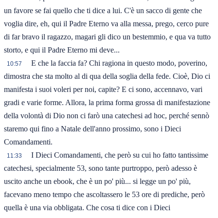
un favore se fai quello che ti dice a lui. C'è un sacco di gente che
voglia dire, eh, qui il Padre Eterno va alla messa, prego, cerco pure
di far bravo il ragazzo, magari gli dico un bestemmio, e qua va tutto
storto, e qui il Padre Eterno mi deve...
E che la faccia fa? Chi ragiona in questo modo, poverino,
10:57
dimostra che sta molto al di qua della soglia della fede. Cioè, Dio ci
manifesta i suoi voleri per noi, capite? E ci sono, accennavo, vari
gradi e varie forme. Allora, la prima forma grossa di manifestazione
della volontà di Dio non ci farò una catechesi ad hoc, perché sennò
staremo qui fino a Natale dell'anno prossimo, sono i Dieci
Comandamenti.
I Dieci Comandamenti, che però su cui ho fatto tantissime
11:33
catechesi, specialmente 53, sono tante purtroppo, però adesso è
uscito anche un ebook, che è un po' più... si legge un po' più,
facevano meno tempo che ascoltassero le 53 ore di prediche, però
quella è una via obbligata. Che cosa ti dice con i Dieci