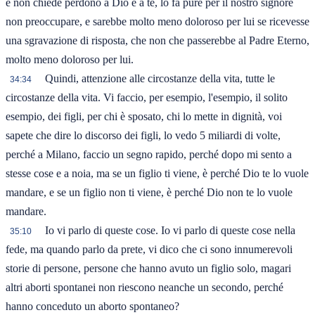
e non chiede perdono a Dio e a te, lo fa pure per il nostro signore
non preoccupare, e sarebbe molto meno doloroso per lui se ricevesse
una sgravazione di risposta, che non che passerebbe al Padre Eterno,
molto meno doloroso per lui.
Quindi, attenzione alle circostanze della vita, tutte le
34:34
circostanze della vita. Vi faccio, per esempio, l'esempio, il solito
esempio, dei figli, per chi è sposato, chi lo mette in dignità, voi
sapete che dire lo discorso dei figli, lo vedo 5 miliardi di volte,
perché a Milano, faccio un segno rapido, perché dopo mi sento a
stesse cose e a noia, ma se un figlio ti viene, è perché Dio te lo vuole
mandare, e se un figlio non ti viene, è perché Dio non te lo vuole
mandare.
Io vi parlo di queste cose. Io vi parlo di queste cose nella
35:10
fede, ma quando parlo da prete, vi dico che ci sono innumerevoli
storie di persone, persone che hanno avuto un figlio solo, magari
altri aborti spontanei non riescono neanche un secondo, perché
hanno conceduto un aborto spontaneo?