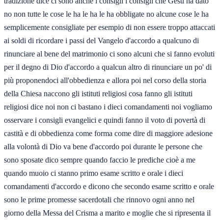
tradizione dice ci sono anche i consigli i consigli che Gesù ha dato
no non tutte le cose le ha le ha le ha obbligate no alcune cose le ha
semplicemente consigliate per esempio di non essere troppo attaccati
ai soldi di ricordare i passi del Vangelo d'accordo a qualcuno di
rinunciare al bene del matrimonio ci sono alcuni che si fanno evoluti
per il degno di Dio d'accordo a qualcun altro di rinunciare un po' di
più proponendoci all'obbedienza e allora poi nel corso della storia
della Chiesa naccono gli istituti religiosi cosa fanno gli istituti
religiosi dice noi non ci bastano i dieci comandamenti noi vogliamo
osservare i consigli evangelici e quindi fanno il voto di povertà di
castità e di obbedienza come forma come dire di maggiore adesione
alla volontà di Dio va bene d'accordo poi durante le persone che
sono sposate dico sempre quando faccio le prediche cioè a me
quando muoio ci stanno primo esame scritto e orale i dieci
comandamenti d'accordo e dicono che secondo esame scritto e orale
sono le prime promesse sacerdotali che rinnovo ogni anno nel
giorno della Messa del Crisma a marito e moglie che si ripresenta il