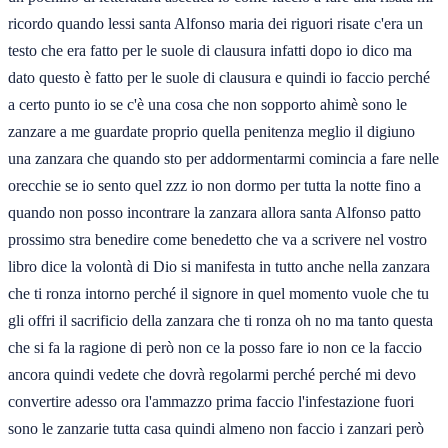
ricordo quando lessi santa Alfonso maria dei riguori risate c'era un
testo che era fatto per le suole di clausura infatti dopo io dico ma
dato questo è fatto per le suole di clausura e quindi io faccio perché
a certo punto io se c'è una cosa che non sopporto ahimè sono le
zanzare a me guardate proprio quella penitenza meglio il digiuno
una zanzara che quando sto per addormentarmi comincia a fare nelle
orecchie se io sento quel zzz io non dormo per tutta la notte fino a
quando non posso incontrare la zanzara allora santa Alfonso patto
prossimo stra benedire come benedetto che va a scrivere nel vostro
libro dice la volontà di Dio si manifesta in tutto anche nella zanzara
che ti ronza intorno perché il signore in quel momento vuole che tu
gli offri il sacrificio della zanzara che ti ronza oh no ma tanto questa
che si fa la ragione di però non ce la posso fare io non ce la faccio
ancora quindi vedete che dovrà regolarmi perché perché mi devo
convertire adesso ora l'ammazzo prima faccio l'infestazione fuori
sono le zanzarie tutta casa quindi almeno non faccio i zanzari però