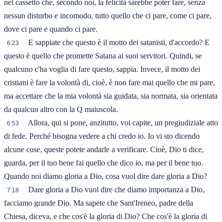
nel cassetto che, secondo noi, la felicità sarebbe poter fare, senza
nessun disturbo e incomodo, tutto quello che ci pare, come ci pare,
dove ci pare e quando ci pare.
E sappiate che questo è il motto dei satanisti, d'accordo? E
6:23
questo è quello che promette Satana ai suoi servitori. Quindi, se
qualcuno c'ha voglia di fare questo, sappia. Invece, il motto dei
cristiani è fare la volontà di, cioè, è non fare mai quello che mi pare,
ma accettare che la mia volontà sia guidata, sia normata, sia orientata
da qualcun altro con la Q maiuscola.
Allora, qui si pone, anzitutto, voi capite, un pregiudiziale atto
6:53
di fede. Perché bisogna vedere a chi credo io. Io vi sto dicendo
alcune cose, queste potete andarle a verificare. Cioè, Dio ti dice,
guarda, per il tuo bene fai quello che dico io, ma per il bene tuo.
Quando noi diamo gloria a Dio, cosa vuol dire dare gloria a Dio?
Dare gloria a Dio vuol dire che diamo importanza a Dio,
7:18
facciamo grande Dio. Ma sapete che Sant'Ireneo, padre della
Chiesa, diceva, e che cos'è la gloria di Dio? Che cos'è la gloria di