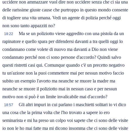
uccidere non ammazzare vuol dire non uccidere senza che ci sia una
delle rarissime giuste cause che purtroppo in questo mondo consente
di togliere una vita umana. Vedi un agente di polizia perché oggi
non sono tanto appazziti no?
Ma se un poliziotto viene aggredito con una pistola da un
18:22
rapinatore e quello spara per difendersi davanti a tra quelli oggi lo
condannano come volete di nuovo ma davanti a Dio non viene
condannato perché non ci sono persone d'accordo? Quindi salvo
questi ristretti casi qui. Comunque quando c'è un precetto negativo
tu un'azione non la puoi commettere mai per nessun motivo faccio
subito un esempio l'avorto ma neanche se muore la madre ma
neanche se muore il poliziotto mai in nessun caso e per nessun
motivo non si può è un limite invalicabile mai d'accordo?
Gli altri impuri in cui parlano i maschietti solitari io vi dico
18:57
una cosa che la prima volta che l'ho trovato a sapere io ero
seminarista e mi ha preso un colpo voi sapete che ci sono delle visite
io non le ho mai fatte ma mi dicono insomma che ci sono delle visite