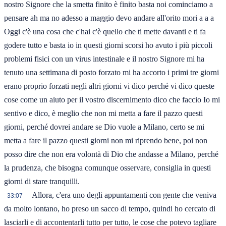
nostro Signore che la smetta finito è finito basta noi cominciamo a
pensare ah ma no adesso a maggio devo andare all'orito mori a a a
Oggi c'è una cosa che c'hai c'è quello che ti mette davanti e ti fa
godere tutto e basta io in questi giorni scorsi ho avuto i più piccoli
problemi fisici con un virus intestinale e il nostro Signore mi ha
tenuto una settimana di posto forzato mi ha accorto i primi tre giorni
erano proprio forzati negli altri giorni vi dico perché vi dico queste
cose come un aiuto per il vostro discernimento dico che faccio Io mi
sentivo e dico, è meglio che non mi metta a fare il pazzo questi
giorni, perché dovrei andare se Dio vuole a Milano, certo se mi
metta a fare il pazzo questi giorni non mi riprendo bene, poi non
posso dire che non era volontà di Dio che andasse a Milano, perché
la prudenza, che bisogna comunque osservare, consiglia in questi
giorni di stare tranquilli.
Allora, c'era uno degli appuntamenti con gente che veniva
33:07
da molto lontano, ho preso un sacco di tempo, quindi ho cercato di
lasciarli e di accontentarli tutto per tutto, le cose che potevo tagliare