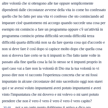
altre volontà che si ottengono alle tue oppure semplicemente
dipendenti dalle circostanze avverse della vita io come ho confessato
quello che ho fatto per una vita vi confesso che sto cominciando ad
imparare cioè quantomeno mi accorgo quando succede una cosa per
esempio mi comincio a fare un programma oppure c'è un'attività in
programma comincio prima difficoltà seconda difficoltà terza
difficoltà quarta difficoltà non sa da fare questa cosa qui d'accordo e
non si deve fare è così dopo si capisce molto dopo che quella cosa
non si doveva fare certo se tu ti impunti io l'ho fatto tante volte in
passato alla fine quella cosa la fai lo stesso se ti impunti proprio in
quel caso vai a fare non la volontà di Dio ma la tua volontà io vi
posso dire non vi racconto l'esperienza concreta che se mi fossi
impuntato in alcune circostanze del mio sacerdozio oggi non starei
qui e se avessi voluto impuntarmi avrei potuto impuntarmi e avrei
vinto l'impuntatura che mi dovevo e mi volevo o mi sarei potuto
prendere che non è vero è vero è vero è vero è vero capito?
noi a un certo punto dobbiamo ti arrivo e dico ora
30:48