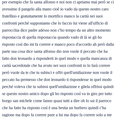
per esempio che fa santa alfonso e noi non ci apriamo mai però se ci
avessimo il pangelo alla mano cioè io vado da questo nostro caro
fratellino e gratuitamente lo mortifico manco la carità nei suoi
confronti perché supponiamo che lo faccio lui viene all'ufficio di
parrocchia dice padre adesso non c'ho tempo da un altro momento
rispostaccia di quella rispostaccia quando vado di là se gli ho
risposto così dio mi fa correre e manco poco d'accordo ah però dalla
parte sua cosa dice santa alfonso dio non vuole il peccato che ha
fatto don leonardo a risponderti in quel modo e quella mancanza di
carità sacerdotale che ha avuto nei suoi confronti io lo farà correre
però vuole da te che tu subisci e offri quell'umiliazione non vuole il
peccato ha permesso che don leonardo ti rispondesse in quel modo
perché voleva che tu subissi quell'umiliazione e gliela offrissi quindi
se questo nostro amico dopo gli ho risposto così va in giro per tutto
borgo san michele come fanno quasi tutti a dire oh lo sai il parroco
che ha fatto ha risposto così è una bestia un burbero quindi c'ha
ragione ma dopo fa correre pure a lui ma dopo fa correre solo a me