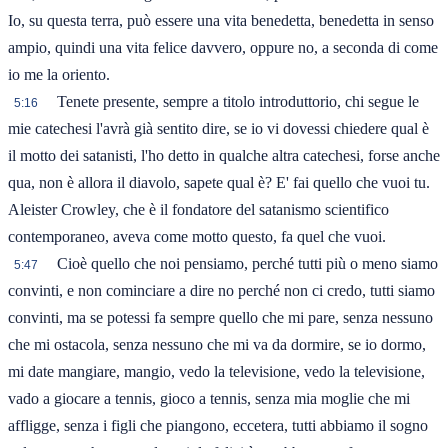
Io, su questa terra, può essere una vita benedetta, benedetta in senso
ampio, quindi una vita felice davvero, oppure no, a seconda di come
io me la oriento.
Tenete presente, sempre a titolo introduttorio, chi segue le
5:16
mie catechesi l'avrà già sentito dire, se io vi dovessi chiedere qual è
il motto dei satanisti, l'ho detto in qualche altra catechesi, forse anche
qua, non è allora il diavolo, sapete qual è? E' fai quello che vuoi tu.
Aleister Crowley, che è il fondatore del satanismo scientifico
contemporaneo, aveva come motto questo, fa quel che vuoi.
Cioè quello che noi pensiamo, perché tutti più o meno siamo
5:47
convinti, e non cominciare a dire no perché non ci credo, tutti siamo
convinti, ma se potessi fa sempre quello che mi pare, senza nessuno
che mi ostacola, senza nessuno che mi va da dormire, se io dormo,
mi date mangiare, mangio, vedo la televisione, vedo la televisione,
vado a giocare a tennis, gioco a tennis, senza mia moglie che mi
affligge, senza i figli che piangono, eccetera, tutti abbiamo il sogno