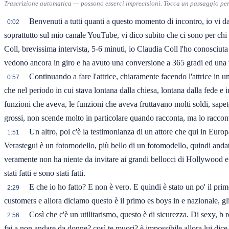
Trascrizione automatica — possono esserci imprecisioni. Tocca un passaggio per 
Benvenuti a tutti quanti a questo momento di incontro, io vi d
0:02
soprattutto sul mio canale YouTube, vi dico subito che ci sono per chi n
Coll, brevissima intervista, 5-6 minuti, io Claudia Coll l'ho conosciuta
vedono ancora in giro e ha avuto una conversione a 365 gradi ed una v
Continuando a fare l'attrice, chiaramente facendo l'attrice in u
0:57
che nel periodo in cui stava lontana dalla chiesa, lontana dalla fede e
funzioni che aveva, le funzioni che aveva fruttavano molti soldi, sape
grossi, non scende molto in particolare quando racconta, ma lo raccon
Un altro, poi c'è la testimonianza di un attore che qui in Euro
1:51
Verastegui è un fotomodello, più bello di un fotomodello, quindi anda
veramente non ha niente da invitare ai grandi bellocci di Hollywood e nost
stati fatti e sono stati fatti.
E che io ho fatto? E non è vero. E quindi è stato un po' il pri
2:29
customers e allora diciamo questo è il primo es boys in e nazionale, gli
Così che c'è un utilitarismo, questo è di sicurezza. Di sexy, b
2:56
fai a non andare da donne? così te muori? è impossibile allora lui d