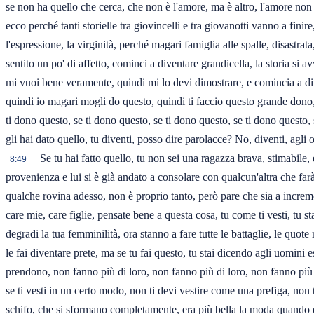
se non ha quello che cerca, che non è l'amore, ma è altro, l'amore non
ecco perché tanti storielle tra giovincelli e tra giovanotti vanno a fi
l'espressione, la virginità, perché magari famiglia alle spalle, disastra
sentito un po' di affetto, cominci a diventare grandicella, la storia si
mi vuoi bene veramente, quindi mi lo devi dimostrare, e comincia a dire
quindi io magari mogli do questo, quindi ti faccio questo grande dono, g
ti dono questo, se ti dono questo, se ti dono questo, se ti dono questo
gli hai dato quello, tu diventi, posso dire parolacce? No, diventi, agli 
Se tu hai fatto quello, tu non sei una ragazza brava, stimabile, e
8:49
provenienza e lui si è già andato a consolare con qualcun'altra che farà
qualche rovina adesso, non è proprio tanto, però pare che sia a increme
care mie, care figlie, pensate bene a questa cosa, tu come ti vesti, tu 
degradi la tua femminilità, ora stanno a fare tutte le battaglie, le quo
le fai diventare prete, ma se tu fai questo, tu stai dicendo agli uomini
prendono, non fanno più di loro, non fanno più di loro, non fanno più
se ti vesti in un certo modo, non ti devi vestire come una prefiga, non
schifo, che si sformano completamente, era più bella la moda quando e