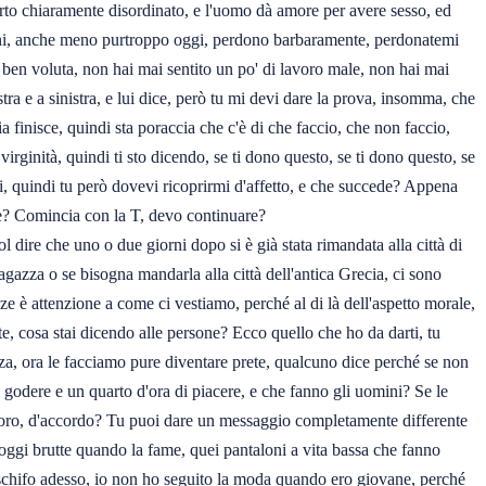
orto chiaramente disordinato, e l'uomo dà amore per avere sesso, ed
14 anni, anche meno purtroppo oggi, perdono barbaramente, perdonatemi
ita ben voluta, non hai mai sentito un po' di lavoro male, non hai mai
tra e a sinistra, e lui dice, però tu mi devi dare la prova, insomma, che
 finisce, quindi sta poraccia che c'è di che faccio, che non faccio,
irginità, quindi ti sto dicendo, se ti dono questo, se ti dono questo, se
mi, quindi tu però dovevi ricoprirmi d'affetto, e che succede? Appena
eche? Comincia con la T, devo continuare?
uol dire che uno o due giorni dopo si è già stata rimandata alla città di
agazza o se bisogna mandarla alla città dell'antica Grecia, ci sono
e è attenzione a come ci vestiamo, perché al di là dell'aspetto morale,
te, cosa stai dicendo alle persone? Ecco quello che ho da darti, tu
anza, ora le facciamo pure diventare prete, qualcuno dice perché se non
a godere e un quarto d'ora di piacere, e che fanno gli uomini? Se le
i loro, d'accordo? Tu puoi dare un messaggio completamente differente
 oggi brutte quando la fame, quei pantaloni a vita bassa che fanno
 schifo adesso, io non ho seguito la moda quando ero giovane, perché