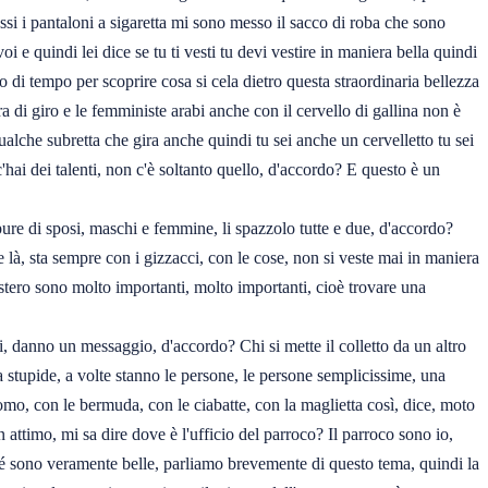
si i pantaloni a sigaretta mi sono messo il sacco di roba che sono
e quindi lei dice se tu ti vesti tu devi vestire in maniera bella quindi
o di tempo per scoprire cosa si cela dietro questa straordinaria bellezza
di giro e le femministe arabi anche con il cervello di gallina non è
ualche subretta che gira anche quindi tu sei anche un cervelletto tu sei
'hai dei talenti, non c'è soltanto quello, d'accordo? E questo è un
pure di sposi, maschi e femmine, li spazzolo tutte e due, d'accordo?
 là, sta sempre con i gizzacci, con le cose, non si veste mai in maniera
stero sono molto importanti, molto importanti, cioè trovare una
ui, danno un messaggio, d'accordo? Chi si mette il colletto da un altro
 stupide, a volte stanno le persone, le persone semplicissime, una
omo, con le bermuda, con le ciabatte, con la maglietta così, dice, moto
attimo, mi sa dire dove è l'ufficio del parroco? Il parroco sono io,
ché sono veramente belle, parliamo brevemente di questo tema, quindi la