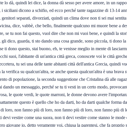
 te lo dà, quindi lei dice, la donna dà sesso per avere amore, in un rapp
nire, i siciliani dicono a schifio, ed ecco perché tante ragazzine di 13-
ta, genitori separati, divorziati, quindi un clima dove non ti sei mai sent
 avvicina, dice, vabbè, che bello, finalmente qualcuno mi muore bene a des
, se tu non fai questo, vuol dire che non mi vuoi bene, e quindi la storia
li dico, guarda, ti sto dando una cosa grande, sono piccola, ti dono la v
, se ti dono questo, stai buono, eh, te venisse meglio in mente di lasciar
occhi suoi, l'abitante di un'antica città greca, conoscete voi le città gr
ccetera, tu sei una delle tante abitanti città dell'antica Grecia, quindi v
 la verifica su qualcun'altra, se anche questa qualcun'altra è una brava r
nto di popolazione, la seconda suggestione che Cristalina dà alle ragazz
stai dando un messaggio, perché se tu ti vesti in un certo modo, provocan
te rosa, le quote verdi, le quote marroni, le donne devono avere l'import
 esattamente questo è quello che ho da darti, ho da darti qualche forma d
 di loro, non fanno più di loro, non fanno più di loro, non fanno più d
 ti devi vestire come una suora, non ti devi vestire come stanno le mode
ro giovane io, detto veramente voi, chiusa la parentesi, che fa proprio