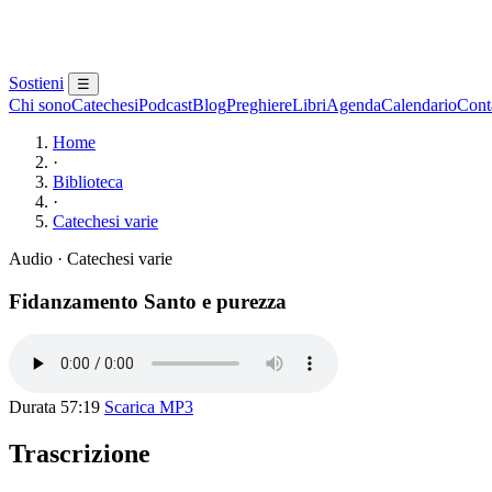
Sostieni
☰
Chi sono
Catechesi
Podcast
Blog
Preghiere
Libri
Agenda
Calendario
Conta
Home
·
Biblioteca
·
Catechesi varie
Audio · Catechesi varie
Fidanzamento Santo e purezza
Durata 57:19
Scarica MP3
Trascrizione