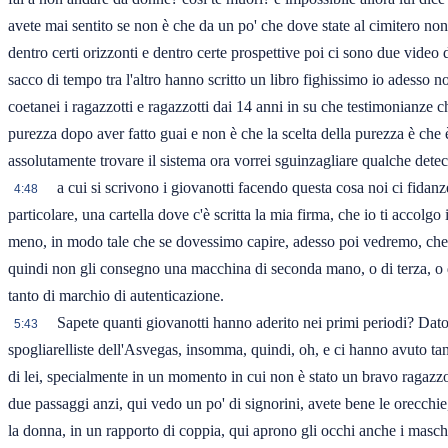
avete mai sentito se non è che da un po' che dove state al cimitero no
dentro certi orizzonti e dentro certe prospettive poi ci sono due video 
sacco di tempo tra l'altro hanno scritto un libro fighissimo io adesso n
coetanei i ragazzotti e ragazzotti dai 14 anni in su che testimonianze 
purezza dopo aver fatto guai e non è che la scelta della purezza è che
assolutamente trovare il sistema ora vorrei sguinzagliare qualche detec
a cui si scrivono i giovanotti facendo questa cosa noi ci fida
4:48
particolare, una cartella dove c'è scritta la mia firma, che io ti accol
meno, in modo tale che se dovessimo capire, adesso poi vedremo, che qu
quindi non gli consegno una macchina di seconda mano, o di terza, o di
tanto di marchio di autenticazione.
Sapete quanti giovanotti hanno aderito nei primi periodi? Dato c
5:43
spogliarelliste dell'Asvegas, insomma, quindi, oh, e ci hanno avuto tan
di lei, specialmente in un momento in cui non è stato un bravo ragazz
due passaggi anzi, qui vedo un po' di signorini, avete bene le orecchi
la donna, in un rapporto di coppia, qui aprono gli occhi anche i maschi