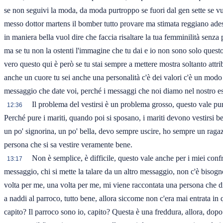
se non seguivi la moda, da moda purtroppo se fuori dal gen sette se vu
messo dottor martens il bomber tutto provare ma stimata reggiano adesso 
in maniera bella vuol dire che faccia risaltare la tua femminilità senza
ma se tu non la ostenti l'immagine che tu dai e io non sono solo quest
vero questo qui è però se tu stai sempre a mettere mostra soltanto attri
anche un cuore tu sei anche una personalità c'è dei valori c'è un modo d
messaggio che date voi, perché i messaggi che noi diamo nel nostro est
Il problema del vestirsi è un problema grosso, questo vale pur
12:36
Perché pure i mariti, quando poi si sposano, i mariti devono vestirsi b
un po' signorina, un po' bella, devo sempre uscire, ho sempre un ragaz
persona che si sa vestire veramente bene.
Non è semplice, è difficile, questo vale anche per i miei confr
13:17
messaggio, chi si mette la talare da un altro messaggio, non c'è bisog
volta per me, una volta per me, mi viene raccontata una persona che di
a naddi al parroco, tutto bene, allora siccome non c'era mai entrata in
capito? Il parroco sono io, capito? Questa è una freddura, allora, dop