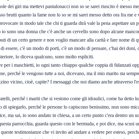
ole dei giri ma mettevi pantalonacci non so se sarei riuscito è messo mes
brutti quanto la fame non lo so se mi sarei messo detto ora fra me e voi 
 provocare in modo tale che chi ti guarda dirà vale la pena aspettare un p
o io sono una donna che c'è anche un cervello sono dopo alcune mancora 
buti di un certo genere e non voglio mancare alla carità e fare nome di q
i essere, c'è un modo di porti, c'è un modo di pensare, c'hai dei doni, c
eriore, lo diceva qualcuno, sono molto espliciti.
e per i maschietti, io ogni tanto chiappo qualche coppia di fidanzati op
ene, perché le vengono tutte a noi, dicevano, ma il mio marito sta sempre
zino vicino, cioè, capite? I messaggi che noi diamo anche attraverso l'e
atelli, perché i mariti che si vestono come gli idraulici, come ha detto l
no di spiegarlo, perché le persone lo capiscono benissimo, non sono mica
ce, ma sai, io sono andato in chiesa, a un certo punto c'era dentro un u
 questa parrocchia, guarda questo con le bermuda, e poi dice, ma scusi un 
o queste testimonianze che vi invito ad andare a vedere per esteso, per