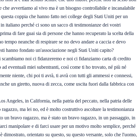
 e che avvertiamo al vivo ma è un bisogno controllabile e incanalabile
i questa coppia che hanno fatto nei college degli Stati Uniti per un
 in italiano perché ci sono un sacco di testimonianze dei vostri
prima di fare guai sia di persone che hanno recuperato la scelta della
n ho tempo neanche di respirare se no devo andare a caccia e devo
esti hanno fondato un'associazione negli Stati Uniti capito?
i scambiamo noi ci fidanzeremo e noi ci fidanziamo carta di credito
ò ad eventuali miei subentranti, così come ti ho trovato, né più né
te niente, chi poi ti avrà, ti avrà con tutti gli ammessi e connessi,
nche un giretto, nuova di zecca, come uscita fuori dalla fabbrica con
s Angeles, in California, nella patria del peccato, nella patria delle
 ragazzo, ma lei no, ed è molto costruttivo ascoltare la testimonianza
to un bravo ragazzo, ma è stato un bravo ragazzo, in un passaggio, in
farci manipolare e di farci usare per un motivo molto semplice, perché
è dimostrato, orientato su questo, su questo versante, solo che l'uomo,