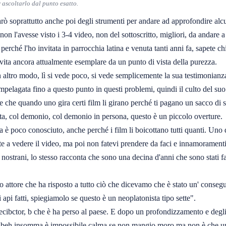
ascoltarlo dal punto esatto.
arò soprattutto anche poi degli strumenti per andare ad approfondire alc
on l'avesse visto i 3-4 video, non del sottoscritto, migliori, da andare 
 perché l'ho invitata in parrocchia latina e venuta tanti anni fa, sapete 
ita ancora attualmente esemplare da un punto di vista della purezza.
n altro modo, lì si vede poco, si vede semplicemente la sua testimonianza
 impelagata fino a questo punto in questi problemi, quindi il culto del 
te che quando uno gira certi film li girano perché ti pagano un sacco d
ta, col demonio, col demonio in persona, questo è un piccolo overture.
pa è poco conosciuto, anche perché i film li boicottano tutti quanti. Uno
te a vedere il video, ma poi non fatevi prendere da faci e innamoramen
rani, lo stesso racconta che sono una decina d'anni che sono stati fatti, so
mo attore che ha risposto a tutto ciò che dicevamo che è stato un' conse
 api fatti, spiegiamolo se questo è un neoplatonista tipo sette".
 recibctor, b che è ha perso al paese. E dopo un profondizzamento e degl
ice beh insomma è impossibile calma se non mangio moro ma non è che un