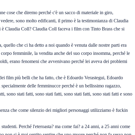
une cose che diremo perché c'è un sacco di materiale in giro,
a vedere, sono molto edificanti, il primo è la testimonianza di Claudia
chi è Claudia Coll? Claudia Coll faceva i film con Tinto Brass che si
, quello che ci ha detto a noi quando è venuta dalle nostre parti era
suo corpo femminile, la vendita anche del suo corpo insomma, perché le
i soldi, erano fenomeni che avvenivano perché lei aveva dei problemi
 dei film più belli che ha fatto, che è Edoardo Verastegui, Edoardo
ti specialmente delle femminucce perché è un bellissimo ragazzo,
no stati fatti, sono stati fatti, sono stati fatti, sono stati fatti e sono
guenza che come silenzio dei migliori personaggi utilizziamo è fuckin
i studenti. Perché l'eteroasta? ma come fai? a 24 anni, a 25 anni come
o non si è mai sentito sentire che uno muore perché non fa sesso non