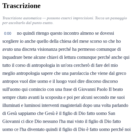
Trascrizione
Trascrizione automatica — possono esserci imprecisioni. Tocca un passaggio
per ascoltarlo dal punto esatto.
no quindi ritengo questo incontro almeno se dovessi
0:00
scegliere io anche quello della chiesa del mese scorso so che ho
avuto una discreta visionanza perché ha permesso comunque di
inquadrare bene alcune chiavi di lettura comunque perché anche qui
tutto il corso di antropologia in un'ora cercherò di fare del mio
meglio antropologia sapere che una parolaccia che viene dal greco
antropos vuol dire uomo e il luogo vuol dire discorso discorso
sull'uomo qui comincio con una frase di Giovanni Paolo II beato
sempre citato avanti la scoposita e poi per alcuni secondo me suoi
illuminati e luminosi interventi magisteriali dopo una volta parlando
di Gesù sappiamo che Gesù è il figlio di Dio fatto uomo San
Giovanni ci dice Dio nessuno l'ha mai visto il figlio di Dio fatto
uomo ce l'ha diventato quindi il figlio di Dio è fatto uomo perché noi