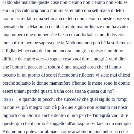
caldo alle malattie queste cose non c'erano non c'erano non solo se
era un peccato originario non mi sarei fatto una settimana di letto
non mi sarei fatto una settimana di letto non c'erano queste cose voi
pensate che la Madonna ci abbia avuto mai influenze non ha avuto
una numero due non per sé e Gesù era addorbatissimo di doverla
fare soffrire perché sapeva che la Madonna non perché la sofferenza
è figlia del peccato dell'uomo ancora l'integrità questo è un dono
difficile da capire adesso sapete cosa vuol dire l'integrità vuol dire
che l'uomo il peccato la rottura è una ragazzi cosa che ci hanno
toccato in un giorno di scorsi facendomi riflettere vi siete mai chiesti
perché soltanto le donne mammifere c'hanno le mene sono le donne
esseri umani perché questa è una cosa strana questa qui no?
e quando tu pecchi che succede? che quel sigillo lo rompi
28:28
tu non sei più integro non c'è più quel sigillo non soltanto nei nostri
rapporti con Dio ma anche dentro di noi perché l'integrità vuol dire
questo qui che il corpo è soggetto all'autospirio vi faccio un esempio
Adamo non poteva arrabbiarsi come arrabbio io cioè nel senso che