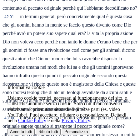
contenuto al peccato originale perché qui l'abbiamo decodificato no?
in termini generali però concretamente qual è questa cosa
42:01
che gli uomini hanno in mente se faccio questo divento come Dio
perché avrò un potere suo sapete qual era? la vita la propria azione
Dio non voleva ecco perché non tanto le donne c'erano bene che per
gli uomini ci fosse una rivoluzione così come per gli animali dicono
questi autori che Dio nel modo che lui sa avrebbe disposto la
rivoluzione umana nei modi che lui sa e che gli uomini ignoravano
hanno infratto questo quindi il peccato originale secondo questa
ricostruzione vi ripeto questo non è magistrato della Chiesa e queste
Informativa cookie
sono ipotesi teologiche di alcuni teologi avvallate da alcuni santi e
Usiamo cookie tecnici, necessari al funzionamento del sito, e
suffragate da alcune liberazioni private quindi il peccato originale
statistiche anonime senza cookie. Solo con il tuo consenso
carichiamo contenuti multimediali di terze parti (es. video
sarebbe stato il primo atto sessuale capite?
YouTube). Puoi accettare, rifiutare o personalizzare. Dettagli
questo a mio avviso è molto verosimile perché il peccato
43:00
nella
Cookie Policy
e nella
Privacy Policy
.
originale sapete quando si trasmette il peccato originale come?
Accetta tutti
Rifiuta tutti
Personalizza
all'istante del concentrato di vento cioè nel momento stesso in cui lo