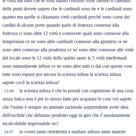
le virtù ma dato che le virtù hanno l'ossimo forse faremo il catenino
delle punti dovete sapere che le cardinali sono tre e le cardinali sono
quattro ma quelle si chiamano virtù cardinali perché sono come dei
cardini di alcune porte quando parlo di fortezza connesse alla
fortezza ci sono altre 12 virtù e conoscete quali sono connesse alla
temperanza ce ne sono altre cardinali connesse alla giustizia ce ne
sono altre connesse alla prudenza ce ne sono altre connesse alle virtù
del locale sono le 12 virtù dello spirito santo le 5 virtù intellettuali
sono naturalmente infuse ce ne sono altre tutti ci dai con queste cose
tutte sono espuse poi ancora la scienza infusa la scienza infusa
sapete cos'è la scienza infusa?
la scienza infusa è che tu prendi con cognizione di una cosa
23:48
senza fatica non è per lo sforzo fatto per acquisire le cose voi sapete
che l'uomo è sempre un animale razionale sorprendente avete idea
dell'uscibile che abbiamo prodotto oggi in giro che è assolutamente
incalcolabile impensabile no?
io vorrei tanto rimettermi a studiare adesso tante materie
24:07