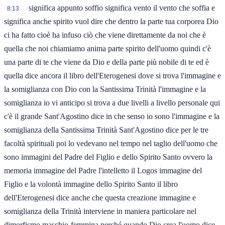
significa appunto soffio significa vento il vento che soffia e
8:13
significa anche spirito vuol dire che dentro la parte tua corporea Dio
ci ha fatto cioè ha infuso ciò che viene direttamente da noi che è
quella che noi chiamiamo anima parte spirito dell'uomo quindi c'è
una parte di te che viene da Dio e della parte più nobile di te ed è
quella dice ancora il libro dell'Eterogenesi dove si trova l'immagine e
la somiglianza con Dio con la Santissima Trinità l'immagine e la
somiglianza io vi anticipo si trova a due livelli a livello personale qui
c'è il grande Sant'Agostino dice in che senso io sono l'immagine e la
somiglianza della Santissima Trinità Sant'Agostino dice per le tre
facoltà spirituali poi lo vedevano nel tempo nel taglio dell'uomo che
sono immagini del Padre del Figlio e dello Spirito Santo ovvero la
memoria immagine del Padre l'intelletto il Logos immagine del
Figlio e la volontà immagine dello Spirito Santo il libro
dell'Eterogenesi dice anche che questa creazione immagine e
somiglianza della Trinità interviene in maniera particolare nel
dimorfismo maschio-femmina perché quando Dio crea l'uomo dice