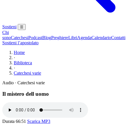
Sostieni
☰
Chi
sono
Catechesi
Podcast
Blog
Preghiere
Libri
Agenda
Calendario
Contatti
Sostieni l’apostolato
Home
·
Biblioteca
·
Catechesi varie
Audio · Catechesi varie
Il mistero dell uomo
Durata 66:51
Scarica MP3