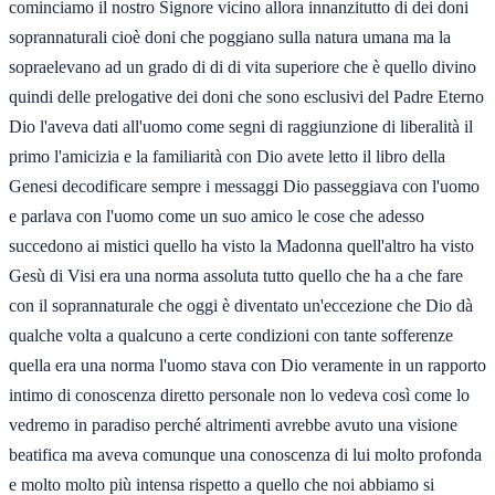
cominciamo il nostro Signore vicino allora innanzitutto di dei doni
soprannaturali cioè doni che poggiano sulla natura umana ma la
sopraelevano ad un grado di di di vita superiore che è quello divino
quindi delle prelogative dei doni che sono esclusivi del Padre Eterno
Dio l'aveva dati all'uomo come segni di raggiunzione di liberalità il
primo l'amicizia e la familiarità con Dio avete letto il libro della
Genesi decodificare sempre i messaggi Dio passeggiava con l'uomo
e parlava con l'uomo come un suo amico le cose che adesso
succedono ai mistici quello ha visto la Madonna quell'altro ha visto
Gesù di Visi era una norma assoluta tutto quello che ha a che fare
con il soprannaturale che oggi è diventato un'eccezione che Dio dà
qualche volta a qualcuno a certe condizioni con tante sofferenze
quella era una norma l'uomo stava con Dio veramente in un rapporto
intimo di conoscenza diretto personale non lo vedeva così come lo
vedremo in paradiso perché altrimenti avrebbe avuto una visione
beatifica ma aveva comunque una conoscenza di lui molto profonda
e molto molto più intensa rispetto a quello che noi abbiamo si