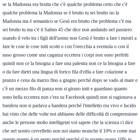
se la Madonna era brutta che c'è qualche problema certo che c'è
qualche problema la Madonna se è brutto tu sei brutto no la
Madonna ma è semantico se Gesù era brutto che problema c'è ma
sei brutto tu ma c'è il Salmo 45 che dice non andando nel passiero
usando il velo tra i figli dell'uomo non Gesù è brutto a fare i mostri a
fare le cose le cose tutti scotti o con l'orecchia a sventola o con il
naso grosso come una caganza eccetera i corpi non sono perfetti
quindi non ce la bisogna a fare una palestra non ce la bisogna a fare
o da fare dietri una lingua di forico fila d'elfia a fare colazione a
pranzo e cena da marzo fino a giugno perché dopo se vado al mare e
c'è un mezzo filo di panza non si girano tutti e guardano quanto
sono bella eccetera non c'era su Facebook quindi non si ragionava a
bandera non si parlava a bandera perché l'intelletto era vivo e lucido
hai visto che delle volte noi abbiamo delle difficoltà di comprensione
anche le persone molto intelligenti voi sapete che la scienza ci dice
che nel nostro cervelletto non noi siamo neanche il 10% e come mai
questo questo è un gesto perché perché sì in quanto usano 10% in