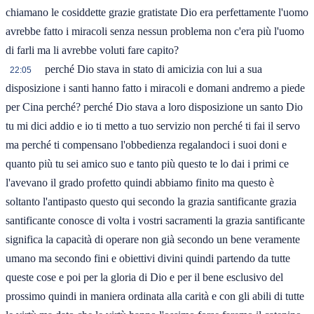
chiamano le cosiddette grazie gratistate Dio era perfettamente l'uomo
avrebbe fatto i miracoli senza nessun problema non c'era più l'uomo
di farli ma li avrebbe voluti fare capito?
perché Dio stava in stato di amicizia con lui a sua
22:05
disposizione i santi hanno fatto i miracoli e domani andremo a piede
per Cina perché? perché Dio stava a loro disposizione un santo Dio
tu mi dici addio e io ti metto a tuo servizio non perché ti fai il servo
ma perché ti compensano l'obbedienza regalandoci i suoi doni e
quanto più tu sei amico suo e tanto più questo te lo dai i primi ce
l'avevano il grado profetto quindi abbiamo finito ma questo è
soltanto l'antipasto questo qui secondo la grazia santificante grazia
santificante conosce di volta i vostri sacramenti la grazia santificante
significa la capacità di operare non già secondo un bene veramente
umano ma secondo fini e obiettivi divini quindi partendo da tutte
queste cose e poi per la gloria di Dio e per il bene esclusivo del
prossimo quindi in maniera ordinata alla carità e con gli abili di tutte