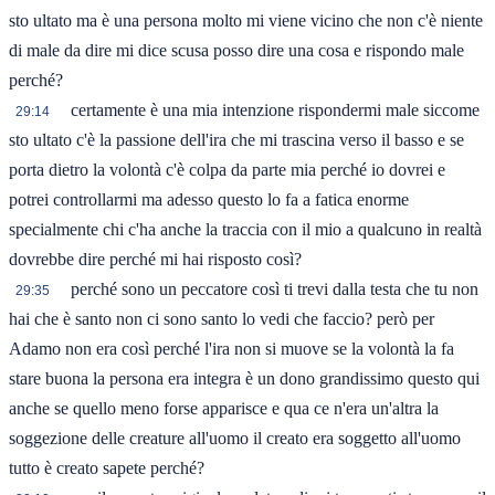
sto ultato ma è una persona molto mi viene vicino che non c'è niente
di male da dire mi dice scusa posso dire una cosa e rispondo male
perché?
certamente è una mia intenzione rispondermi male siccome
29:14
sto ultato c'è la passione dell'ira che mi trascina verso il basso e se
porta dietro la volontà c'è colpa da parte mia perché io dovrei e
potrei controllarmi ma adesso questo lo fa a fatica enorme
specialmente chi c'ha anche la traccia con il mio a qualcuno in realtà
dovrebbe dire perché mi hai risposto così?
perché sono un peccatore così ti trevi dalla testa che tu non
29:35
hai che è santo non ci sono santo lo vedi che faccio? però per
Adamo non era così perché l'ira non si muove se la volontà la fa
stare buona la persona era integra è un dono grandissimo questo qui
anche se quello meno forse apparisce e qua ce n'era un'altra la
soggezione delle creature all'uomo il creato era soggetto all'uomo
tutto è creato sapete perché?