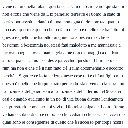
viene da lui quella roba lì questa ce la siamo costruite noi questa qui
non è roba che viene da Dio paradiso terrestre e l'uomo in stato di
perfezione assoluta dando di una montagna di doni grossi quanto
una casa questo è quello che ha fatto questo è quello che ha fatto lui
questo è quello che ha fatto lui quindi oi a bestemmia che te
bestemmi a bestemmia noi stessi fatti maledetto a me mannaggia a
me mannaggia a me e mannaggia a me non mannaggia a qualcun
altro e qua ci stanno le slides è parecchio questo è il film però c'è il
film ma non è che c'è il film fatto c'è il film documentario d'accordo
perché il Signore ce lo fa vedere queste cose qui e ci farà figlio mio
questo è quello che ho preparato per te che sia diventato la terra non
l'anticamera del paradiso ma l'anticamera dell'infermo nel 90% dei
casi e quando qualcuno fa un po' di vita buona diventa l'anticamera
del purgatorio come per noi vivi di Dio mica colpa del Padre Eterno
vediamo subito di chi è colpo perché vediamo che cosa è successo e
quali sono le conseguenze di quello che è successo per colpa nostra