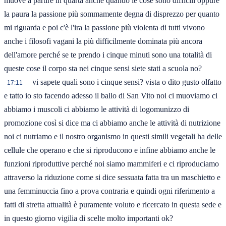
muove a partire in quarta anche quando le cose sono difficili oppure
la paura la passione più sommamente degna di disprezzo per quanto
mi riguarda e poi c'è l'ira la passione più violenta di tutti vivono
anche i filosofi vagani la più difficilmente dominata più ancora
dell'amore perché se te prendo i cinque minuti sono una totalità di
queste cose il corpo sta nei cinque sensi siete stati a scuola no?
vi sapete quali sono i cinque sensi? vista o dito gusto olfatto
17:11
e tatto io sto facendo adesso il ballo di San Vito noi ci muoviamo ci
abbiamo i muscoli ci abbiamo le attività di logomunizzo di
promozione così si dice ma ci abbiamo anche le attività di nutrizione
noi ci nutriamo e il nostro organismo in questi simili vegetali ha delle
cellule che operano e che si riproducono e infine abbiamo anche le
funzioni riproduttive perché noi siamo mammiferi e ci riproduciamo
attraverso la riduzione come si dice sessuata fatta tra un maschietto e
una femminuccia fino a prova contraria e quindi ogni riferimento a
fatti di stretta attualità è puramente voluto e ricercato in questa sede e
in questo giorno vigilia di scelte molto importanti ok?