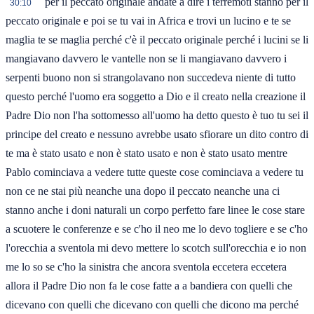
per il peccato originale andate a dire i terremoti stanno per il
30:10
peccato originale e poi se tu vai in Africa e trovi un lucino e te se
maglia te se maglia perché c'è il peccato originale perché i lucini se li
mangiavano davvero le vantelle non se li mangiavano davvero i
serpenti buono non si strangolavano non succedeva niente di tutto
questo perché l'uomo era soggetto a Dio e il creato nella creazione il
Padre Dio non l'ha sottomesso all'uomo ha detto questo è tuo tu sei il
principe del creato e nessuno avrebbe usato sfiorare un dito contro di
te ma è stato usato e non è stato usato e non è stato usato mentre
Pablo cominciava a vedere tutte queste cose cominciava a vedere tu
non ce ne stai più neanche una dopo il peccato neanche una ci
stanno anche i doni naturali un corpo perfetto fare linee le cose stare
a scuotere le conferenze e se c'ho il neo me lo devo togliere e se c'ho
l'orecchia a sventola mi devo mettere lo scotch sull'orecchia e io non
me lo so se c'ho la sinistra che ancora sventola eccetera eccetera
allora il Padre Dio non fa le cose fatte a a bandiera con quelli che
dicevano con quelli che dicevano con quelli che dicono ma perché