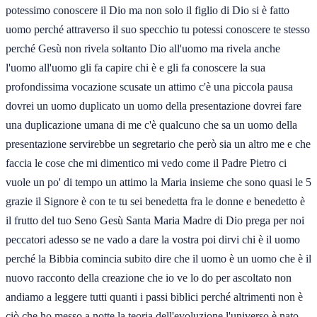
potessimo conoscere il Dio ma non solo il figlio di Dio si è fatto
uomo perché attraverso il suo specchio tu potessi conoscere te stesso
perché Gesù non rivela soltanto Dio all'uomo ma rivela anche
l'uomo all'uomo gli fa capire chi è e gli fa conoscere la sua
profondissima vocazione scusate un attimo c'è una piccola pausa
dovrei un uomo duplicato un uomo della presentazione dovrei fare
una duplicazione umana di me c'è qualcuno che sa un uomo della
presentazione servirebbe un segretario che però sia un altro me e che
faccia le cose che mi dimentico mi vedo come il Padre Pietro ci
vuole un po' di tempo un attimo la Maria insieme che sono quasi le 5
grazie il Signore è con te tu sei benedetta fra le donne e benedetto è
il frutto del tuo Seno Gesù Santa Maria Madre di Dio prega per noi
peccatori adesso se ne vado a dare la vostra poi dirvi chi è il uomo
perché la Bibbia comincia subito dire che il uomo è un uomo che è il
nuovo racconto della creazione che io ve lo do per ascoltato non
andiamo a leggere tutti quanti i passi biblici perché altrimenti non è
ciò che ho messo a notte la teoria dell'evoluzione l'universo è nato