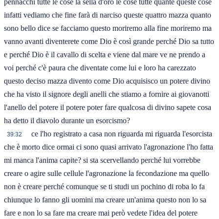
pennacchi tutte le cose la sella d'oro le cose tutte quante queste cose
infatti vediamo che fine farà di narciso queste quattro mazza quanto
sono bello dice se facciamo questo moriremo alla fine moriremo ma
vanno avanti diventerete come Dio è così grande perché Dio sa tutto
e perché Dio è il cavallo di scelta e viene dal mare ve ne prendo a
voi perché c'è paura che diventate come lui e loro ha carezzato
questo deciso mazza divento come Dio acquisisco un potere divino
che ha visto il signore degli anelli che stiamo a fornire ai giovanotti
l'anello del potere il potere poter fare qualcosa di divino sapete cosa
ha detto il diavolo durante un esorcismo?
ce l'ho registrato a casa non riguarda mi riguarda l'esorcista
39:32
che è morto dice ormai ci sono quasi arrivato l'agronazione l'ho fatta
mi manca l'anima capite? si sta scervellando perché lui vorrebbe
creare o agire sulle cellule l'agronazione la fecondazione ma quello
non è creare perché comunque se ti studi un pochino di roba lo fa
chiunque lo fanno gli uomini ma creare un'anima questo non lo sa
fare e non lo sa fare ma creare mai però vedete l'idea del potere