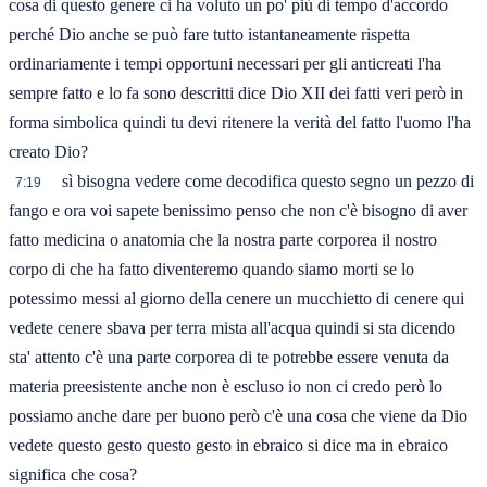
cosa di questo genere ci ha voluto un po' più di tempo d'accordo
perché Dio anche se può fare tutto istantaneamente rispetta
ordinariamente i tempi opportuni necessari per gli anticreati l'ha
sempre fatto e lo fa sono descritti dice Dio XII dei fatti veri però in
forma simbolica quindi tu devi ritenere la verità del fatto l'uomo l'ha
creato Dio?
sì bisogna vedere come decodifica questo segno un pezzo di
7:19
fango e ora voi sapete benissimo penso che non c'è bisogno di aver
fatto medicina o anatomia che la nostra parte corporea il nostro
corpo di che ha fatto diventeremo quando siamo morti se lo
potessimo messi al giorno della cenere un mucchietto di cenere qui
vedete cenere sbava per terra mista all'acqua quindi si sta dicendo
sta' attento c'è una parte corporea di te potrebbe essere venuta da
materia preesistente anche non è escluso io non ci credo però lo
possiamo anche dare per buono però c'è una cosa che viene da Dio
vedete questo gesto questo gesto in ebraico si dice ma in ebraico
significa che cosa?