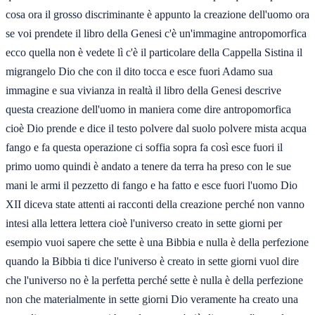
cosa ora il grosso discriminante è appunto la creazione dell'uomo ora
se voi prendete il libro della Genesi c'è un'immagine antropomorfica
ecco quella non è vedete lì c'è il particolare della Cappella Sistina il
migrangelo Dio che con il dito tocca e esce fuori Adamo sua
immagine e sua vivianza in realtà il libro della Genesi descrive
questa creazione dell'uomo in maniera come dire antropomorfica
cioè Dio prende e dice il testo polvere dal suolo polvere mista acqua
fango e fa questa operazione ci soffia sopra fa così esce fuori il
primo uomo quindi è andato a tenere da terra ha preso con le sue
mani le armi il pezzetto di fango e ha fatto e esce fuori l'uomo Dio
XII diceva state attenti ai racconti della creazione perché non vanno
intesi alla lettera lettera cioè l'universo creato in sette giorni per
esempio vuoi sapere che sette è una Bibbia e nulla è della perfezione
quando la Bibbia ti dice l'universo è creato in sette giorni vuol dire
che l'universo no è la perfetta perché sette è nulla è della perfezione
non che materialmente in sette giorni Dio veramente ha creato una