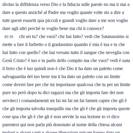
divino la diffidenza verso Dio e la fiducia sulle parole no ma ti stai a
dare a questo anziché al Padre ma voglio quante volte sto a dire a
tutti questi esauriti qua piccoli e grandi voglio dare a me non voglio
dare agli altri perché io voglio bene ma chi ti conosce?
chi sei tu? che vuoi? che hai fatto? vedi che Satanassimo si
40:36
mette a fare il furbetto o il gradassimo quando è mia è tua e tu che
hai fatto con quello? che hai versato tutto il sangue che neveglia con
Gesù Cristo? è tuo e tu parlo dello compito ma che vuoi? vedi è nata
il ferro che è tuo quindi non è che Dio ti ha dato un paletto come
salvaguardia del tuo bene ma ti ha dato un paletto con un limite
come dovrei fare per che mi importasse qualcosa che tu per un limite
pure no però dopo tu dici ragazzi ma che gli importa fare dei non
serviteci i comandamenti mi fai mi fai mi fai fammi capire che gli è
che gli importa talvolta tranquillo ma che gli è che gli importa queste
cose qua che gli è che gli è non servite la sua lezione io vi dico
parentesi qui non parla più dononato al nome della chiesa alcuni
teologi e alcuni santi e alcune liberazioni private hanno dato un