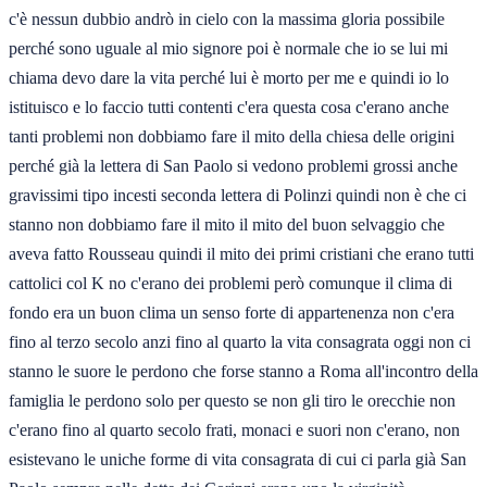
c'è nessun dubbio andrò in cielo con la massima gloria possibile
perché sono uguale al mio signore poi è normale che io se lui mi
chiama devo dare la vita perché lui è morto per me e quindi io lo
istituisco e lo faccio tutti contenti c'era questa cosa c'erano anche
tanti problemi non dobbiamo fare il mito della chiesa delle origini
perché già la lettera di San Paolo si vedono problemi grossi anche
gravissimi tipo incesti seconda lettera di Polinzi quindi non è che ci
stanno non dobbiamo fare il mito il mito del buon selvaggio che
aveva fatto Rousseau quindi il mito dei primi cristiani che erano tutti
cattolici col K no c'erano dei problemi però comunque il clima di
fondo era un buon clima un senso forte di appartenenza non c'era
fino al terzo secolo anzi fino al quarto la vita consagrata oggi non ci
stanno le suore le perdono che forse stanno a Roma all'incontro della
famiglia le perdono solo per questo se non gli tiro le orecchie non
c'erano fino al quarto secolo frati, monaci e suori non c'erano, non
esistevano le uniche forme di vita consagrata di cui ci parla già San