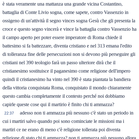
è stata veramente una mattanza una grande vicina Costantino,
battaglia di Conte Livio sogna, come sapete, contro Vassenzio in
ossigeno di un'attività il segno vinces sogna Gesù che gli presenta la
croce e questo segno vincerà e vince la battaglia contro Vassenzio ha
il campo aperto per poter essere imperatore di Roma chiede il
battesimo si fa battezzare, diventa cristiano e nel 313 emana l'edito
di tolleranza fine delle persecuzioni non si devono più perseguire gli
cristiani nel 390 teologio farà un passo ulteriore dirà che il
cristianesimo sostituisce il paganesimo come religione dell'impero
quindi il cristianesimo ha vinto nel 390 è stata piantata la bandiera
della vittoria conquistata Roma, conquistato il mondo chiaramente
questo cambia completamente il contesto perché noi dobbiamo
capirle queste cose qui il martirio è finito chi ti ammazza?
adesso non ti ammazza più nessuno c'è stato un periodo in
22:37
cui i martiri salvo quando poi sono cominciate le missioni ma i
martiri ce ne erano di meno c'è religione tollerata poi diventa
religione di stato chi ti ammazza? non ti ammazza più nessuno allora