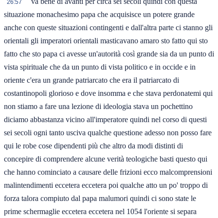
va bene di avanti per circa sei secoli quindi con questa
26:57
situazione monachesimo papa che acquisisce un potere grande
anche con queste situazioni contingenti e dall'altra parte ci stanno gli
orientali gli imperatori orientali masticavano amaro sto fatto qui sto
fatto che sto papa ci avesse un'autorità così grande sia da un punto di
vista spirituale che da un punto di vista politico e in occide e in
oriente c'era un grande patriarcato che era il patriarcato di
costantinopoli glorioso e dove insomma e che stava perdonatemi qui
non stiamo a fare una lezione di ideologia stava un pochettino
diciamo abbastanza vicino all'imperatore quindi nel corso di questi
sei secoli ogni tanto usciva qualche questione adesso non posso fare
qui le robe cose dipendenti più che altro da modi distinti di
concepire di comprendere alcune verità teologiche basti questo qui
che hanno cominciato a causare delle frizioni ecco malcomprensioni
malintendimenti eccetera eccetera poi qualche atto un po' troppo di
forza talora compiuto dal papa malumori quindi ci sono state le
prime schermaglie eccetera eccetera nel 1054 l'oriente si separa