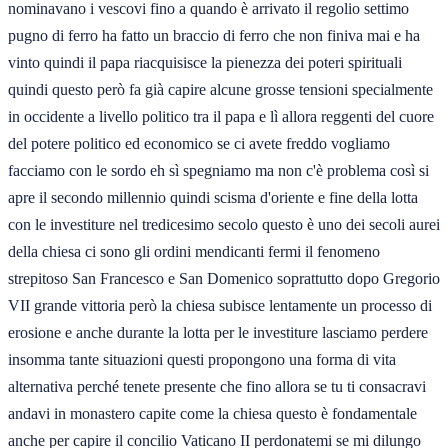
nominavano i vescovi fino a quando è arrivato il regolio settimo
pugno di ferro ha fatto un braccio di ferro che non finiva mai e ha
vinto quindi il papa riacquisisce la pienezza dei poteri spirituali
quindi questo però fa già capire alcune grosse tensioni specialmente
in occidente a livello politico tra il papa e lì allora reggenti del cuore
del potere politico ed economico se ci avete freddo vogliamo
facciamo con le sordo eh sì spegniamo ma non c'è problema così si
apre il secondo millennio quindi scisma d'oriente e fine della lotta
con le investiture nel tredicesimo secolo questo è uno dei secoli aurei
della chiesa ci sono gli ordini mendicanti fermi il fenomeno
strepitoso San Francesco e San Domenico soprattutto dopo Gregorio
VII grande vittoria però la chiesa subisce lentamente un processo di
erosione e anche durante la lotta per le investiture lasciamo perdere
insomma tante situazioni questi propongono una forma di vita
alternativa perché tenete presente che fino allora se tu ti consacravi
andavi in monastero capite come la chiesa questo è fondamentale
anche per capire il concilio Vaticano II perdonatemi se mi dilungo