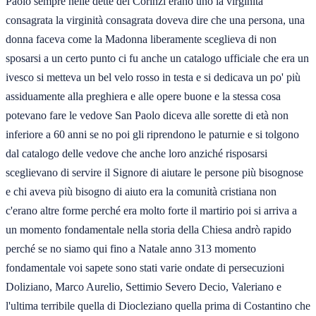
Paolo sempre nelle dette dei Corinzi erano uno la virginità
consagrata la virginità consagrata doveva dire che una persona, una
donna faceva come la Madonna liberamente sceglieva di non
sposarsi a un certo punto ci fu anche un catalogo ufficiale che era un
ivesco si metteva un bel velo rosso in testa e si dedicava un po' più
assiduamente alla preghiera e alle opere buone e la stessa cosa
potevano fare le vedove San Paolo diceva alle sorette di età non
inferiore a 60 anni se no poi gli riprendono le paturnie e si tolgono
dal catalogo delle vedove che anche loro anziché risposarsi
sceglievano di servire il Signore di aiutare le persone più bisognose
e chi aveva più bisogno di aiuto era la comunità cristiana non
c'erano altre forme perché era molto forte il martirio poi si arriva a
un momento fondamentale nella storia della Chiesa andrò rapido
perché se no siamo qui fino a Natale anno 313 momento
fondamentale voi sapete sono stati varie ondate di persecuzioni
Doliziano, Marco Aurelio, Settimio Severo Decio, Valeriano e
l'ultima terribile quella di Diocleziano quella prima di Costantino che