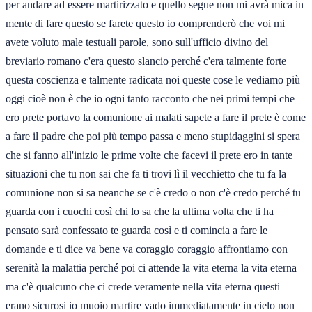
per andare ad essere martirizzato e quello segue non mi avrà mica in
mente di fare questo se farete questo io comprenderò che voi mi
avete voluto male testuali parole, sono sull'ufficio divino del
breviario romano c'era questo slancio perché c'era talmente forte
questa coscienza e talmente radicata noi queste cose le vediamo più
oggi cioè non è che io ogni tanto racconto che nei primi tempi che
ero prete portavo la comunione ai malati sapete a fare il prete è come
a fare il padre che poi più tempo passa e meno stupidaggini si spera
che si fanno all'inizio le prime volte che facevi il prete ero in tante
situazioni che tu non sai che fa ti trovi lì il vecchietto che tu fa la
comunione non si sa neanche se c'è credo o non c'è credo perché tu
guarda con i cuochi così chi lo sa che la ultima volta che ti ha
pensato sarà confessato te guarda così e ti comincia a fare le
domande e ti dice va bene va coraggio coraggio affrontiamo con
serenità la malattia perché poi ci attende la vita eterna la vita eterna
ma c'è qualcuno che ci crede veramente nella vita eterna questi
erano sicurosi io muoio martire vado immediatamente in cielo non