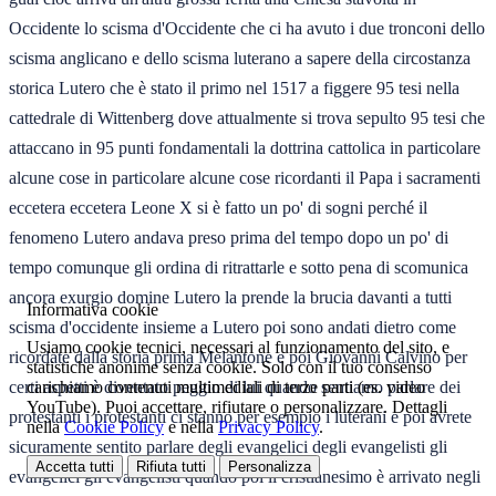
Occidente lo scisma d'Occidente che ci ha avuto i due tronconi dello
scisma anglicano e dello scisma luterano a sapere della circostanza
storica Lutero che è stato il primo nel 1517 a figgere 95 tesi nella
cattedrale di Wittenberg dove attualmente si trova sepulto 95 tesi che
attaccano in 95 punti fondamentali la dottrina cattolica in particolare
alcune cose in particolare alcune cose ricordanti il Papa i sacramenti
eccetera eccetera Leone X si è fatto un po' di sogni perché il
fenomeno Lutero andava preso prima del tempo dopo un po' di
tempo comunque gli ordina di ritrattarle e sotto pena di scomunica
ancora exurgio domine Lutero la prende la brucia davanti a tutti
Informativa cookie
scisma d'occidente insieme a Lutero poi sono andati dietro come
Usiamo cookie tecnici, necessari al funzionamento del sito, e
ricordate dalla storia prima Melantone e poi Giovanni Calvino per
statistiche anonime senza cookie. Solo con il tuo consenso
carichiamo contenuti multimediali di terze parti (es. video
certi aspetti è diventato peggio di lui quando sentiamo parlare dei
YouTube). Puoi accettare, rifiutare o personalizzare. Dettagli
protestanti i protestanti ci stanno per esempio i luterani e poi avrete
nella
Cookie Policy
e nella
Privacy Policy
.
sicuramente sentito parlare degli evangelici degli evangelisti gli
Accetta tutti
Rifiuta tutti
Personalizza
evangelici gli evangelisti quando poi il cristianesimo è arrivato negli