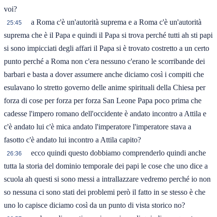
voi?
a Roma c'è un'autorità suprema e a Roma c'è un'autorità
25:45
suprema che è il Papa e quindi il Papa si trova perché tutti ah sti papi
si sono impicciati degli affari il Papa si è trovato costretto a un certo
punto perché a Roma non c'era nessuno c'erano le scorribande dei
barbari e basta a dover assumere anche diciamo così i compiti che
esulavano lo stretto governo delle anime spirituali della Chiesa per
forza di cose per forza per forza San Leone Papa poco prima che
cadesse l'impero romano dell'occidente è andato incontro a Attila e
c'è andato lui c'è mica andato l'imperatore l'imperatore stava a
fasotto c'è andato lui incontro a Attila capito?
ecco quindi questo dobbiamo comprenderlo quindi anche
26:36
tutta la storia del dominio temporale dei papi le cose che uno dice a
scuola ah questi si sono messi a intrallazzare vedremo perché io non
so nessuna ci sono stati dei problemi però il fatto in se stesso è che
uno lo capisce diciamo così da un punto di vista storico no?