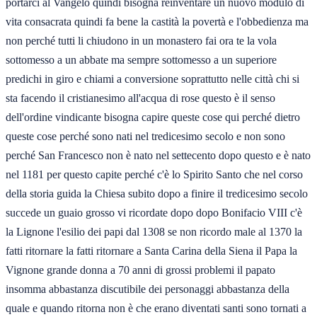
portarci al Vangelo quindi bisogna reinventare un nuovo modulo di
vita consacrata quindi fa bene la castità la povertà e l'obbedienza ma
non perché tutti li chiudono in un monastero fai ora te la vola
sottomesso a un abbate ma sempre sottomesso a un superiore
predichi in giro e chiami a conversione soprattutto nelle città chi si
sta facendo il cristianesimo all'acqua di rose questo è il senso
dell'ordine vindicante bisogna capire queste cose qui perché dietro
queste cose perché sono nati nel tredicesimo secolo e non sono
perché San Francesco non è nato nel settecento dopo questo e è nato
nel 1181 per questo capite perché c'è lo Spirito Santo che nel corso
della storia guida la Chiesa subito dopo a finire il tredicesimo secolo
succede un guaio grosso vi ricordate dopo dopo Bonifacio VIII c'è
la Lignone l'esilio dei papi dal 1308 se non ricordo male al 1370 la
fatti ritornare la fatti ritornare a Santa Carina della Siena il Papa la
Vignone grande donna a 70 anni di grossi problemi il papato
insomma abbastanza discutibile dei personaggi abbastanza della
quale e quando ritorna non è che erano diventati santi sono tornati a