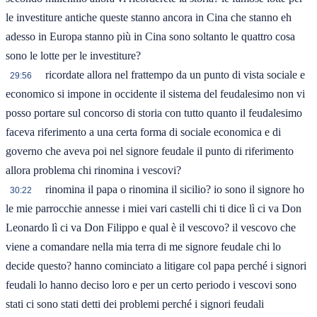
le investiture antiche queste stanno ancora in Cina che stanno eh
adesso in Europa stanno più in Cina sono soltanto le quattro cosa
sono le lotte per le investiture?
ricordate allora nel frattempo da un punto di vista sociale e
29:56
economico si impone in occidente il sistema del feudalesimo non vi
posso portare sul concorso di storia con tutto quanto il feudalesimo
faceva riferimento a una certa forma di sociale economica e di
governo che aveva poi nel signore feudale il punto di riferimento
allora problema chi rinomina i vescovi?
rinomina il papa o rinomina il sicilio? io sono il signore ho
30:22
le mie parrocchie annesse i miei vari castelli chi ti dice lì ci va Don
Leonardo lì ci va Don Filippo e qual è il vescovo? il vescovo che
viene a comandare nella mia terra di me signore feudale chi lo
decide questo? hanno cominciato a litigare col papa perché i signori
feudali lo hanno deciso loro e per un certo periodo i vescovi sono
stati ci sono stati detti dei problemi perché i signori feudali