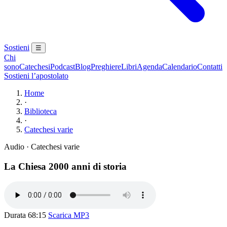
Sostieni
☰
Chi
sono
Catechesi
Podcast
Blog
Preghiere
Libri
Agenda
Calendario
Contatti
Sostieni l’apostolato
Home
·
Biblioteca
·
Catechesi varie
Audio · Catechesi varie
La Chiesa 2000 anni di storia
Durata 68:15
Scarica MP3