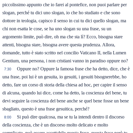
piccolissimo appunto che io farei al pontefice, non puoi parlare per
slogan, perché tu dici uno slogan, io che ho studiato e che sono
dottore in teologia, capisco il senso in cui tu dici quello slogan, ma
chi non esatta le cose, se ha uno slogan su una frase, su un
argomento limite, può dire, oh ma che sta lì? Ecco, bisogna stare
attenti, bisogna stare, bisogna avere questa prudenza. Allora,
domande, tutto è stato scritto nel concilio Vaticano II, nella Lumen
Gentium, una persona, i non cristiani vanno in paradiso oppure no?
Oppure no? Oppure la famosa frase che ha detto, dice, che è
7:30
una frase, poi lui è un gesuita, io gesuiti, i gesuiti bisognerebbe, ho
detto, fare un corso di storia della chiesa ad hoc, per capire il senso
di alcuna, quando lui dice, come ha detto, la coscienza del bene, tu
devi seguire la coscienza del bene anche se quel bene fosse un bene
sbagliato, questo è una frase gesuitica, perché?
Si può dire qualcosa, ma se tu la intendi dentro il discorso
8:00
della coscienza, che è un discorso molto delicato e molto
complicato, può essere accettabile questa frase, questa frase però tu