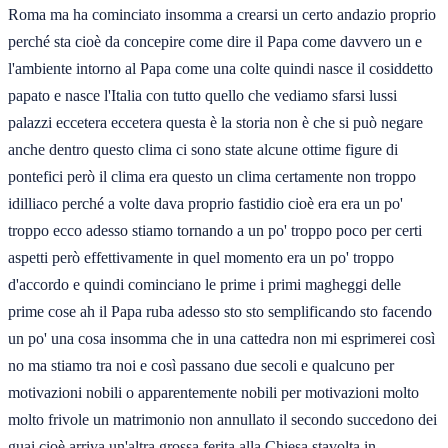
Roma ma ha cominciato insomma a crearsi un certo andazio proprio
perché sta cioè da concepire come dire il Papa come davvero un e
l'ambiente intorno al Papa come una colte quindi nasce il cosiddetto
papato e nasce l'Italia con tutto quello che vediamo sfarsi lussi
palazzi eccetera eccetera questa è la storia non è che si può negare
anche dentro questo clima ci sono state alcune ottime figure di
pontefici però il clima era questo un clima certamente non troppo
idilliaco perché a volte dava proprio fastidio cioè era era un po'
troppo ecco adesso stiamo tornando a un po' troppo poco per certi
aspetti però effettivamente in quel momento era un po' troppo
d'accordo e quindi cominciano le prime i primi magheggi delle
prime cose ah il Papa ruba adesso sto sto semplificando sto facendo
un po' una cosa insomma che in una cattedra non mi esprimerei così
no ma stiamo tra noi e così passano due secoli e qualcuno per
motivazioni nobili o apparentemente nobili per motivazioni molto
molto frivole un matrimonio non annullato il secondo succedono dei
guai cioè arriva un'altra grossa ferita alla Chiesa stavolta in