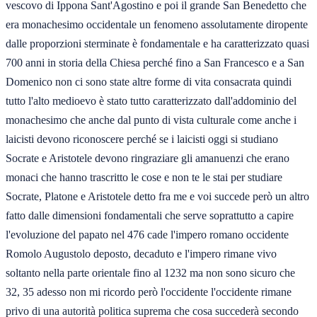
vescovo di Ippona Sant'Agostino e poi il grande San Benedetto che
era monachesimo occidentale un fenomeno assolutamente diropente
dalle proporzioni sterminate è fondamentale e ha caratterizzato quasi
700 anni in storia della Chiesa perché fino a San Francesco e a San
Domenico non ci sono state altre forme di vita consacrata quindi
tutto l'alto medioevo è stato tutto caratterizzato dall'addominio del
monachesimo che anche dal punto di vista culturale come anche i
laicisti devono riconoscere perché se i laicisti oggi si studiano
Socrate e Aristotele devono ringraziare gli amanuenzi che erano
monaci che hanno trascritto le cose e non te le stai per studiare
Socrate, Platone e Aristotele detto fra me e voi succede però un altro
fatto dalle dimensioni fondamentali che serve soprattutto a capire
l'evoluzione del papato nel 476 cade l'impero romano occidente
Romolo Augustolo deposto, decaduto e l'impero rimane vivo
soltanto nella parte orientale fino al 1232 ma non sono sicuro che
32, 35 adesso non mi ricordo però l'occidente l'occidente rimane
privo di una autorità politica suprema che cosa succederà secondo