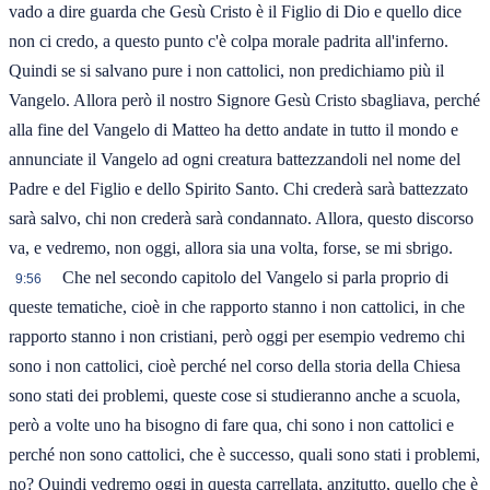
vado a dire guarda che Gesù Cristo è il Figlio di Dio e quello dice
non ci credo, a questo punto c'è colpa morale padrita all'inferno.
Quindi se si salvano pure i non cattolici, non predichiamo più il
Vangelo. Allora però il nostro Signore Gesù Cristo sbagliava, perché
alla fine del Vangelo di Matteo ha detto andate in tutto il mondo e
annunciate il Vangelo ad ogni creatura battezzandoli nel nome del
Padre e del Figlio e dello Spirito Santo. Chi crederà sarà battezzato
sarà salvo, chi non crederà sarà condannato. Allora, questo discorso
va, e vedremo, non oggi, allora sia una volta, forse, se mi sbrigo.
Che nel secondo capitolo del Vangelo si parla proprio di
9:56
queste tematiche, cioè in che rapporto stanno i non cattolici, in che
rapporto stanno i non cristiani, però oggi per esempio vedremo chi
sono i non cattolici, cioè perché nel corso della storia della Chiesa
sono stati dei problemi, queste cose si studieranno anche a scuola,
però a volte uno ha bisogno di fare qua, chi sono i non cattolici e
perché non sono cattolici, che è successo, quali sono stati i problemi,
no? Quindi vedremo oggi in questa carrellata, anzitutto, quello che è