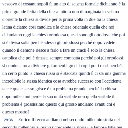
vescovo di costantinopoli fa un atto di scisma formale dichiarato è la
prima grande ferita della chiesa tuttora non dimarginata lo scisma
d'oriente la chiesa si divide per la prima volta in due tra la chiesa
latina diciamo così cattolica e la chiesa orientale quella che noi
chiamiamo oggi la chiesa ortodossa questi sono gli ortodossi che poi
si è divisa solta perché adesso gli ortodossi perché dopo vedete
quando il demone riesce a farlo a fare un crack è solo la chiesa
cattolica che poi è rimasta sempre compatta perché poi gli ortodossi
si cominciano a dividere gli armeni i greci i copti poi i russi perché a
un certo punto la chiesa russa si è staccata quindi lì ci sta una gamma
incredibile la stessa identica cosa avrebbe successo con l'occidente
tale e quale stesso grisce è un problema grande perché la chiesa
dopo mille anni perde la sua unità visibile non quella visibile il
problema è grossissimo questo qui grosso andiamo avanti chi è
questo mostro?
Enrico III ecco andiamo nel secondo millennio storia del
29:36
secondo millennio allora vi ricorderete la storia? le famose lotte per