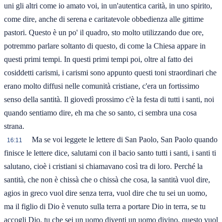
uni gli altri come io amato voi, in un'autentica carità, in uno spirito,
come dire, anche di serena e caritatevole obbedienza alle gittime
pastori. Questo è un po' il quadro, sto molto utilizzando due ore,
potremmo parlare soltanto di questo, di come la Chiesa appare in
questi primi tempi. In questi primi tempi poi, oltre al fatto dei
cosiddetti carismi, i carismi sono appunto questi toni straordinari che
erano molto diffusi nelle comunità cristiane, c'era un fortissimo
senso della santità. Il giovedì prossimo c'è la festa di tutti i santi, noi
quando sentiamo dire, eh ma che so santo, ci sembra una cosa
strana.
Ma se voi leggete le lettere di San Paolo, San Paolo quando
16:11
finisce le lettere dice, salutami con il bacio santo tutti i santi, i santi ti
salutano, cioè i cristiani si chiamavano così tra di loro. Perché la
santità, che non è chissà che o chissà che cosa, la santità vuol dire,
agios in greco vuol dire senza terra, vuol dire che tu sei un uomo,
ma il figlio di Dio è venuto sulla terra a portare Dio in terra, se tu
accogli Dio, tu che sei un uomo diventi un uomo divino, questo vuol