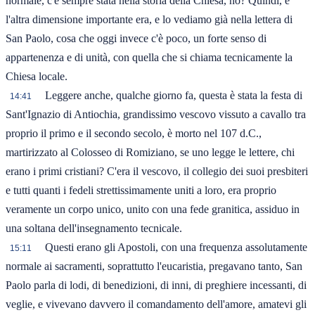
normale, c'è sempre stata nella storia della Chiesa, no? Quindi, e
l'altra dimensione importante era, e lo vediamo già nella lettera di
San Paolo, cosa che oggi invece c'è poco, un forte senso di
appartenenza e di unità, con quella che si chiama tecnicamente la
Chiesa locale.
Leggere anche, qualche giorno fa, questa è stata la festa di
14:41
Sant'Ignazio di Antiochia, grandissimo vescovo vissuto a cavallo tra
proprio il primo e il secondo secolo, è morto nel 107 d.C.,
martirizzato al Colosseo di Romiziano, se uno legge le lettere, chi
erano i primi cristiani? C'era il vescovo, il collegio dei suoi presbiteri
e tutti quanti i fedeli strettissimamente uniti a loro, era proprio
veramente un corpo unico, unito con una fede granitica, assiduo in
una soltana dell'insegnamento tecnicale.
Questi erano gli Apostoli, con una frequenza assolutamente
15:11
normale ai sacramenti, soprattutto l'eucaristia, pregavano tanto, San
Paolo parla di lodi, di benedizioni, di inni, di preghiere incessanti, di
veglie, e vivevano davvero il comandamento dell'amore, amatevi gli