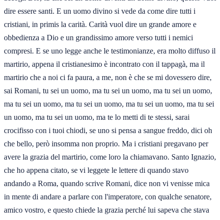
dire essere santi. E un uomo divino si vede da come dire tutti i
cristiani, in primis la carità. Carità vuol dire un grande amore e
obbedienza a Dio e un grandissimo amore verso tutti i nemici
compresi. E se uno legge anche le testimonianze, era molto diffuso il
martirio, appena il cristianesimo è incontrato con il tappagà, ma il
martirio che a noi ci fa paura, a me, non è che se mi dovessero dire,
sai Romani, tu sei un uomo, ma tu sei un uomo, ma tu sei un uomo,
ma tu sei un uomo, ma tu sei un uomo, ma tu sei un uomo, ma tu sei
un uomo, ma tu sei un uomo, ma te lo metti di te stessi, sarai
crocifisso con i tuoi chiodi, se uno si pensa a sangue freddo, dici oh
che bello, però insomma non proprio. Ma i cristiani pregavano per
avere la grazia del martirio, come loro la chiamavano. Santo Ignazio,
che ho appena citato, se vi leggete le lettere di quando stavo
andando a Roma, quando scrive Romani, dice non vi venisse mica
in mente di andare a parlare con l'imperatore, con qualche senatore,
amico vostro, e questo chiede la grazia perché lui sapeva che stava