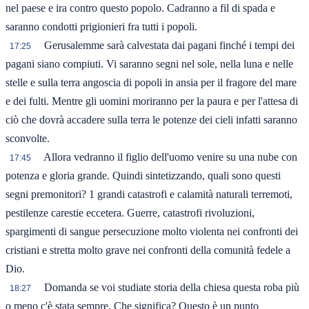
nel paese e ira contro questo popolo. Cadranno a fil di spada e
saranno condotti prigionieri fra tutti i popoli.
Gerusalemme sarà calvestata dai pagani finché i tempi dei
17:25
pagani siano compiuti. Vi saranno segni nel sole, nella luna e nelle
stelle e sulla terra angoscia di popoli in ansia per il fragore del mare
e dei fulti. Mentre gli uomini moriranno per la paura e per l'attesa di
ciò che dovrà accadere sulla terra le potenze dei cieli infatti saranno
sconvolte.
Allora vedranno il figlio dell'uomo venire su una nube con
17:45
potenza e gloria grande. Quindi sintetizzando, quali sono questi
segni premonitori? 1 grandi catastrofi e calamità naturali terremoti,
pestilenze carestie eccetera. Guerre, catastrofi rivoluzioni,
spargimenti di sangue persecuzione molto violenta nei confronti dei
cristiani e stretta molto grave nei confronti della comunità fedele a
Dio.
Domanda se voi studiate storia della chiesa questa roba più
18:27
o meno c'è stata sempre. Che significa? Questo è un punto