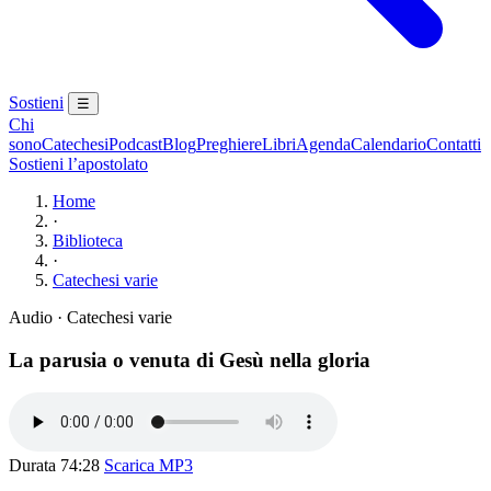
Sostieni
☰
Chi
sono
Catechesi
Podcast
Blog
Preghiere
Libri
Agenda
Calendario
Contatti
Sostieni l’apostolato
Home
·
Biblioteca
·
Catechesi varie
Audio · Catechesi varie
La parusia o venuta di Gesù nella gloria
Durata 74:28
Scarica MP3