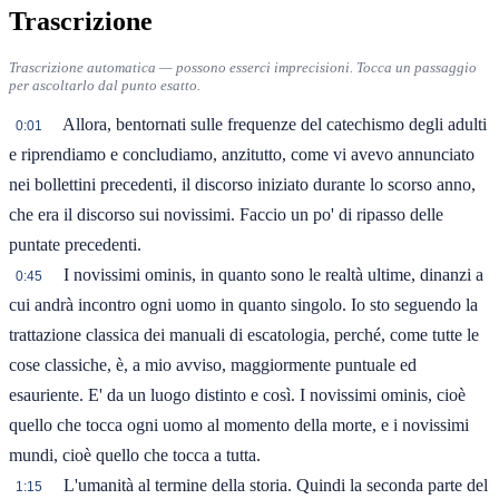
Trascrizione
Trascrizione automatica — possono esserci imprecisioni. Tocca un passaggio
per ascoltarlo dal punto esatto.
Allora, bentornati sulle frequenze del catechismo degli adulti
0:01
e riprendiamo e concludiamo, anzitutto, come vi avevo annunciato
nei bollettini precedenti, il discorso iniziato durante lo scorso anno,
che era il discorso sui novissimi. Faccio un po' di ripasso delle
puntate precedenti.
I novissimi ominis, in quanto sono le realtà ultime, dinanzi a
0:45
cui andrà incontro ogni uomo in quanto singolo. Io sto seguendo la
trattazione classica dei manuali di escatologia, perché, come tutte le
cose classiche, è, a mio avviso, maggiormente puntuale ed
esauriente. E' da un luogo distinto e così. I novissimi ominis, cioè
quello che tocca ogni uomo al momento della morte, e i novissimi
mundi, cioè quello che tocca a tutta.
L'umanità al termine della storia. Quindi la seconda parte del
1:15