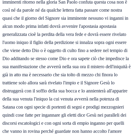
imminenti ritorno nella gloria San Paolo confuta questa cosa non è
così né da parole né da qualche lettera fatta passare come nostra
quasi che il giorno del Signore sia imminente nessuno vi inganni in
alcun modo prima infatti dovrà avvenire l'apostasia apostasia
generalizzata cioè la perdita della vera fede e dovrà essere rivelato
l'uomo iniquo il figlio della perdizione si innalza sopra ogni essere
che viene detto Dio o è oggetto di culto fino a sedere nel tempio di
Dio additando se stesso come Dio e ora sapete ciò che impedisce la
sua manifestazione che avverrà nella sua ora il mistero dell'iniquità è
già in atto ma è necessario che sia tolto di mezzo chi finora lo
trattiene solo allora sarà rivelato l'impio e il Signore Gesù lo
distruggerà con il soffio della sua bocca e lo annienterà all'apparire
della sua venuta l'iniquo la cui venuta avverrà nella potenza di
Satana con ogni specie di portenti di segni e prodigi mezzognieri
quindi cose fatte per ingannare gli eletti dice Gesù nei paralleli dei
discorsi escatologici e con ogni sorta di empio inganno per quelli
che vanno in rovina perché guardate non hanno accolto l'amore