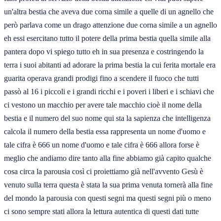
un'altra bestia che aveva due corna simile a quelle di un agnello che
però parlava come un drago attenzione due corna simile a un agnello
eh essi esercitano tutto il potere della prima bestia quella simile alla
pantera dopo vi spiego tutto eh in sua presenza e costringendo la
terra i suoi abitanti ad adorare la prima bestia la cui ferita mortale era
guarita operava grandi prodigi fino a scendere il fuoco che tutti
passò al 16 i piccoli e i grandi ricchi e i poveri i liberi e i schiavi che
ci vestono un macchio per avere tale macchio cioè il nome della
bestia e il numero del suo nome qui sta la sapienza che intelligenza
calcola il numero della bestia essa rappresenta un nome d'uomo e
tale cifra è 666 un nome d'uomo e tale cifra è 666 allora forse è
meglio che andiamo dire tanto alla fine abbiamo già capito qualche
cosa circa la parousia così ci proiettiamo già nell'avvento Gesù è
venuto sulla terra questa è stata la sua prima venuta tornerà alla fine
del mondo la parousia con questi segni ma questi segni più o meno
ci sono sempre stati allora la lettura autentica di questi dati tutte