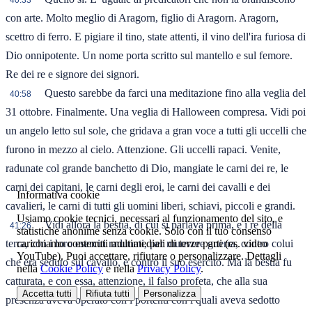
40:33
con arte. Molto meglio di Aragorn, figlio di Aragorn. Aragorn,
scettro di ferro. E pigiare il tino, state attenti, il vino dell'ira furiosa di
Dio onnipotente. Un nome porta scritto sul mantello e sul femore.
Re dei re e signore dei signori.
Questo sarebbe da farci una meditazione fino alla veglia del
40:58
31 ottobre. Finalmente. Una veglia di Halloween compresa. Vidi poi
un angelo letto sul sole, che gridava a gran voce a tutti gli uccelli che
furono in mezzo al cielo. Attenzione. Gli uccelli rapaci. Venite,
radunate col grande banchetto di Dio, mangiate le carni dei re, le
carni dei capitani, le carni degli eroi, le carni dei cavalli e dei
Informativa cookie
cavalieri, le carni di tutti gli uomini liberi, schiavi, piccoli e grandi.
Usiamo cookie tecnici, necessari al funzionamento del sito, e
Vidi allora la bestia, di cui si parlava prima, e i re della
41:26
statistiche anonime senza cookie. Solo con il tuo consenso
carichiamo contenuti multimediali di terze parti (es. video
terra, con i loro eserciti radunati, per muovere guerra, contro colui
YouTube). Puoi accettare, rifiutare o personalizzare. Dettagli
che era seduto sul cavallo, e contro il suo esercito. Ma la bestia fu
nella
Cookie Policy
e nella
Privacy Policy
.
catturata, e con essa, attenzione, il falso profeta, che alla sua
Accetta tutti
Rifiuta tutti
Personalizza
presenza aveva operato con i portenti con i quali aveva sedotto