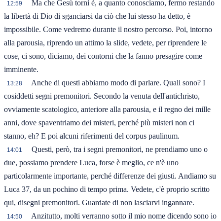
Ma che Gesù torni è, a quanto conosciamo, fermo restando
12:59
la libertà di Dio di sganciarsi da ciò che lui stesso ha detto, è
impossibile. Come vedremo durante il nostro percorso. Poi, intorno
alla parousia, riprendo un attimo la slide, vedete, per riprendere le
cose, ci sono, diciamo, dei contorni che la fanno presagire come
imminente.
Anche di questi abbiamo modo di parlare. Quali sono? I
13:28
cosiddetti segni premonitori. Secondo la venuta dell'antichristo,
ovviamente scatologico, anteriore alla parousia, e il regno dei mille
anni, dove spaventriamo dei misteri, perché più misteri non ci
stanno, eh? E poi alcuni riferimenti del corpus paulinum.
Questi, però, tra i segni premonitori, ne prendiamo uno o
14:01
due, possiamo prendere Luca, forse è meglio, ce n'è uno
particolarmente importante, perché differenze dei giusti. Andiamo su
Luca 37, da un pochino di tempo prima. Vedete, c'è proprio scritto
qui, disegni premonitori. Guardate di non lasciarvi ingannare.
Anzitutto, molti verranno sotto il mio nome dicendo sono io
14:50