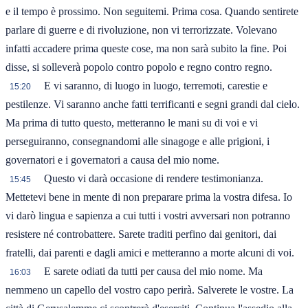
e il tempo è prossimo. Non seguitemi. Prima cosa. Quando sentirete
parlare di guerre e di rivoluzione, non vi terrorizzate. Volevano
infatti accadere prima queste cose, ma non sarà subito la fine. Poi
disse, si solleverà popolo contro popolo e regno contro regno.
E vi saranno, di luogo in luogo, terremoti, carestie e
15:20
pestilenze. Vi saranno anche fatti terrificanti e segni grandi dal cielo.
Ma prima di tutto questo, metteranno le mani su di voi e vi
perseguiranno, consegnandomi alle sinagoge e alle prigioni, i
governatori e i governatori a causa del mio nome.
Questo vi darà occasione di rendere testimonianza.
15:45
Mettetevi bene in mente di non preparare prima la vostra difesa. Io
vi darò lingua e sapienza a cui tutti i vostri avversari non potranno
resistere né controbattere. Sarete traditi perfino dai genitori, dai
fratelli, dai parenti e dagli amici e metteranno a morte alcuni di voi.
E sarete odiati da tutti per causa del mio nome. Ma
16:03
nemmeno un capello del vostro capo perirà. Salverete le vostre. La