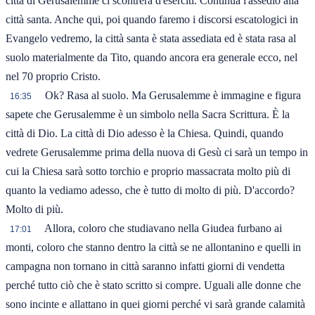
città di Gerusalemme ci scontrerà d'eserciti. Continua l'assedio alla
città santa. Anche qui, poi quando faremo i discorsi escatologici in
Evangelo vedremo, la città santa è stata assediata ed è stata rasa al
suolo materialmente da Tito, quando ancora era generale ecco, nel
nel 70 proprio Cristo.
Ok? Rasa al suolo. Ma Gerusalemme è immagine e figura
16:35
sapete che Gerusalemme è un simbolo nella Sacra Scrittura. È la
città di Dio. La città di Dio adesso è la Chiesa. Quindi, quando
vedrete Gerusalemme prima della nuova di Gesù ci sarà un tempo in
cui la Chiesa sarà sotto torchio e proprio massacrata molto più di
quanto la vediamo adesso, che è tutto di molto di più. D'accordo?
Molto di più.
Allora, coloro che studiavano nella Giudea furbano ai
17:01
monti, coloro che stanno dentro la città se ne allontanino e quelli in
campagna non tornano in città saranno infatti giorni di vendetta
perché tutto ciò che è stato scritto si compre. Uguali alle donne che
sono incinte e allattano in quei giorni perché vi sarà grande calamità