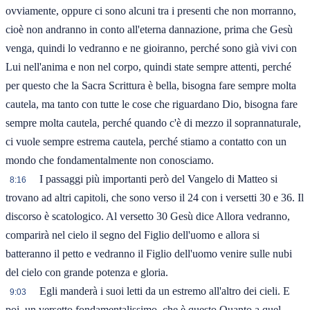
ovviamente, oppure ci sono alcuni tra i presenti che non morranno,
cioè non andranno in conto all'eterna dannazione, prima che Gesù
venga, quindi lo vedranno e ne gioiranno, perché sono già vivi con
Lui nell'anima e non nel corpo, quindi state sempre attenti, perché
per questo che la Sacra Scrittura è bella, bisogna fare sempre molta
cautela, ma tanto con tutte le cose che riguardano Dio, bisogna fare
sempre molta cautela, perché quando c'è di mezzo il soprannaturale,
ci vuole sempre estrema cautela, perché stiamo a contatto con un
mondo che fondamentalmente non conosciamo.
I passaggi più importanti però del Vangelo di Matteo si
8:16
trovano ad altri capitoli, che sono verso il 24 con i versetti 30 e 36. Il
discorso è scatologico. Al versetto 30 Gesù dice Allora vedranno,
comparirà nel cielo il segno del Figlio dell'uomo e allora si
batteranno il petto e vedranno il Figlio dell'uomo venire sulle nubi
del cielo con grande potenza e gloria.
Egli manderà i suoi letti da un estremo all'altro dei cieli. E
9:03
poi, un versetto fondamentalissimo, che è questo Quanto a quel