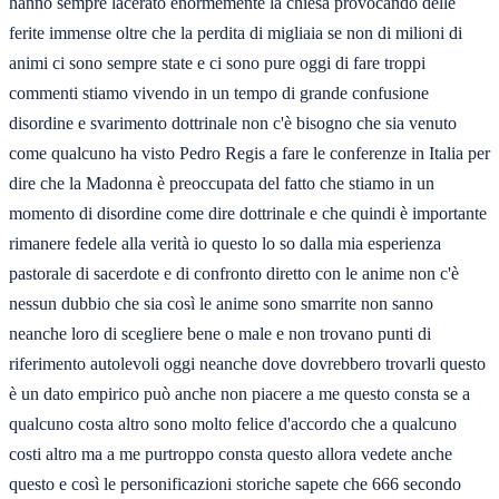
hanno sempre lacerato enormemente la chiesa provocando delle
ferite immense oltre che la perdita di migliaia se non di milioni di
animi ci sono sempre state e ci sono pure oggi di fare troppi
commenti stiamo vivendo in un tempo di grande confusione
disordine e svarimento dottrinale non c'è bisogno che sia venuto
come qualcuno ha visto Pedro Regis a fare le conferenze in Italia per
dire che la Madonna è preoccupata del fatto che stiamo in un
momento di disordine come dire dottrinale e che quindi è importante
rimanere fedele alla verità io questo lo so dalla mia esperienza
pastorale di sacerdote e di confronto diretto con le anime non c'è
nessun dubbio che sia così le anime sono smarrite non sanno
neanche loro di scegliere bene o male e non trovano punti di
riferimento autolevoli oggi neanche dove dovrebbero trovarli questo
è un dato empirico può anche non piacere a me questo consta se a
qualcuno costa altro sono molto felice d'accordo che a qualcuno
costi altro ma a me purtroppo consta questo allora vedete anche
questo e così le personificazioni storiche sapete che 666 secondo