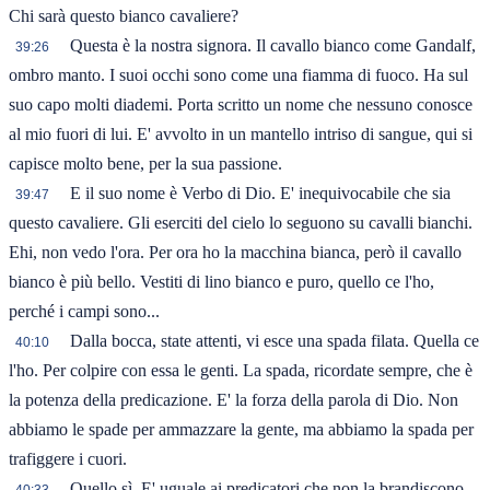
Chi sarà questo bianco cavaliere?
Questa è la nostra signora. Il cavallo bianco come Gandalf,
39:26
ombro manto. I suoi occhi sono come una fiamma di fuoco. Ha sul
suo capo molti diademi. Porta scritto un nome che nessuno conosce
al mio fuori di lui. E' avvolto in un mantello intriso di sangue, qui si
capisce molto bene, per la sua passione.
E il suo nome è Verbo di Dio. E' inequivocabile che sia
39:47
questo cavaliere. Gli eserciti del cielo lo seguono su cavalli bianchi.
Ehi, non vedo l'ora. Per ora ho la macchina bianca, però il cavallo
bianco è più bello. Vestiti di lino bianco e puro, quello ce l'ho,
perché i campi sono...
Dalla bocca, state attenti, vi esce una spada filata. Quella ce
40:10
l'ho. Per colpire con essa le genti. La spada, ricordate sempre, che è
la potenza della predicazione. E' la forza della parola di Dio. Non
abbiamo le spade per ammazzare la gente, ma abbiamo la spada per
trafiggere i cuori.
Quello sì. E' uguale ai predicatori che non la brandiscono