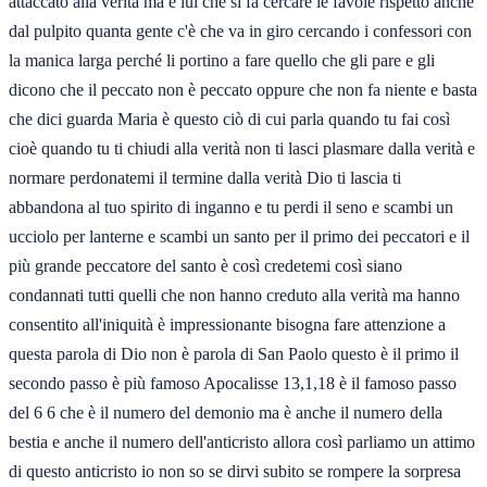
attaccato alla verità ma è lui che si fa cercare le favole rispetto anche
dal pulpito quanta gente c'è che va in giro cercando i confessori con
la manica larga perché li portino a fare quello che gli pare e gli
dicono che il peccato non è peccato oppure che non fa niente e basta
che dici guarda Maria è questo ciò di cui parla quando tu fai così
cioè quando tu ti chiudi alla verità non ti lasci plasmare dalla verità e
normare perdonatemi il termine dalla verità Dio ti lascia ti
abbandona al tuo spirito di inganno e tu perdi il seno e scambi un
ucciolo per lanterne e scambi un santo per il primo dei peccatori e il
più grande peccatore del santo è così credetemi così siano
condannati tutti quelli che non hanno creduto alla verità ma hanno
consentito all'iniquità è impressionante bisogna fare attenzione a
questa parola di Dio non è parola di San Paolo questo è il primo il
secondo passo è più famoso Apocalisse 13,1,18 è il famoso passo
del 6 6 che è il numero del demonio ma è anche il numero della
bestia e anche il numero dell'anticristo allora così parliamo un attimo
di questo anticristo io non so se dirvi subito se rompere la sorpresa