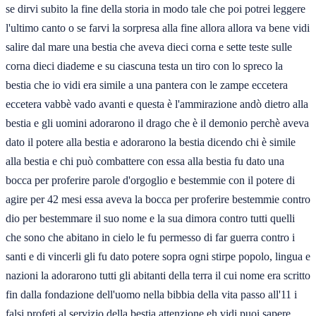
se dirvi subito la fine della storia in modo tale che poi potrei leggere
l'ultimo canto o se farvi la sorpresa alla fine allora allora va bene vidi
salire dal mare una bestia che aveva dieci corna e sette teste sulle
corna dieci diademe e su ciascuna testa un tiro con lo spreco la
bestia che io vidi era simile a una pantera con le zampe eccetera
eccetera vabbè vado avanti e questa è l'ammirazione andò dietro alla
bestia e gli uomini adorarono il drago che è il demonio perchè aveva
dato il potere alla bestia e adorarono la bestia dicendo chi è simile
alla bestia e chi può combattere con essa alla bestia fu dato una
bocca per proferire parole d'orgoglio e bestemmie con il potere di
agire per 42 mesi essa aveva la bocca per proferire bestemmie contro
dio per bestemmare il suo nome e la sua dimora contro tutti quelli
che sono che abitano in cielo le fu permesso di far guerra contro i
santi e di vincerli gli fu dato potere sopra ogni stirpe popolo, lingua e
nazioni la adorarono tutti gli abitanti della terra il cui nome era scritto
fin dalla fondazione dell'uomo nella bibbia della vita passo all'11 i
falsi profeti al servizio della bestia attenzione eh vidi puoi sapere