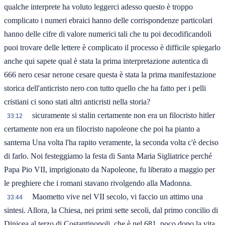
qualche interprete ha voluto leggerci adesso questo è troppo
complicato i numeri ebraici hanno delle corrispondenze particolari
hanno delle cifre di valore numerici tali che tu poi decodificandoli
puoi trovare delle lettere è complicato il processo è difficile spiegarlo
anche qui sapete qual è stata la prima interpretazione autentica di
666 nero cesar nerone cesare questa è stata la prima manifestazione
storica dell'anticristo nero con tutto quello che ha fatto per i pelli
cristiani ci sono stati altri anticristi nella storia?
sicuramente si stalin certamente non era un filocristo hitler
33:12
certamente non era un filocristo napoleone che poi ha pianto a
santerna Una volta l'ha rapito veramente, la seconda volta c'è deciso
di farlo. Noi festeggiamo la festa di Santa Maria Sigliatrice perché
Papa Pio VII, imprigionato da Napoleone, fu liberato a maggio per
le preghiere che i romani stavano rivolgendo alla Madonna.
Maometto vive nel VII secolo, vi faccio un attimo una
33:44
sintesi. Allora, la Chiesa, nei primi sette secoli, dal primo concilio di
Dinicea al terzo di Costantinopoli, che è nel 681, poco dopo la vita