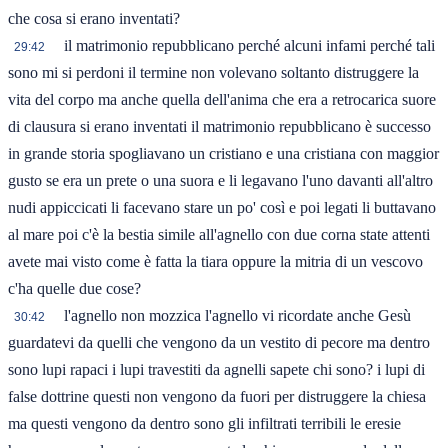
che cosa si erano inventati?
il matrimonio repubblicano perché alcuni infami perché tali
29:42
sono mi si perdoni il termine non volevano soltanto distruggere la
vita del corpo ma anche quella dell'anima che era a retrocarica suore
di clausura si erano inventati il matrimonio repubblicano è successo
in grande storia spogliavano un cristiano e una cristiana con maggior
gusto se era un prete o una suora e li legavano l'uno davanti all'altro
nudi appiccicati li facevano stare un po' così e poi legati li buttavano
al mare poi c'è la bestia simile all'agnello con due corna state attenti
avete mai visto come è fatta la tiara oppure la mitria di un vescovo
c'ha quelle due cose?
l'agnello non mozzica l'agnello vi ricordate anche Gesù
30:42
guardatevi da quelli che vengono da un vestito di pecore ma dentro
sono lupi rapaci i lupi travestiti da agnelli sapete chi sono? i lupi di
false dottrine questi non vengono da fuori per distruggere la chiesa
ma questi vengono da dentro sono gli infiltrati terribili le eresie