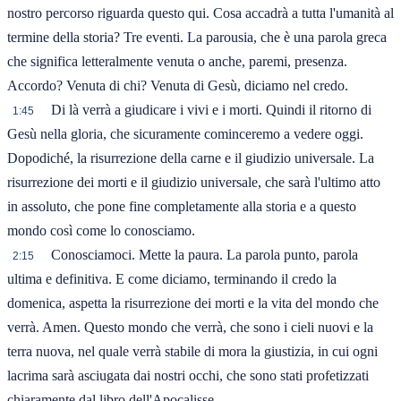
nostro percorso riguarda questo qui. Cosa accadrà a tutta l'umanità al
termine della storia? Tre eventi. La parousia, che è una parola greca
che significa letteralmente venuta o anche, paremi, presenza.
Accordo? Venuta di chi? Venuta di Gesù, diciamo nel credo.
Di là verrà a giudicare i vivi e i morti. Quindi il ritorno di
1:45
Gesù nella gloria, che sicuramente cominceremo a vedere oggi.
Dopodiché, la risurrezione della carne e il giudizio universale. La
risurrezione dei morti e il giudizio universale, che sarà l'ultimo atto
in assoluto, che pone fine completamente alla storia e a questo
mondo così come lo conosciamo.
Conosciamoci. Mette la paura. La parola punto, parola
2:15
ultima e definitiva. E come diciamo, terminando il credo la
domenica, aspetta la risurrezione dei morti e la vita del mondo che
verrà. Amen. Questo mondo che verrà, che sono i cieli nuovi e la
terra nuova, nel quale verrà stabile di mora la giustizia, in cui ogni
lacrima sarà asciugata dai nostri occhi, che sono stati profetizzati
chiaramente dal libro dell'Apocalisse.