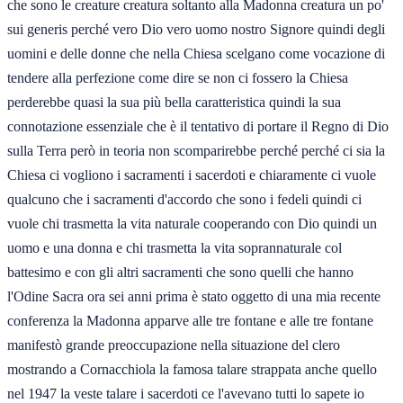
che sono le creature creatura soltanto alla Madonna creatura un po'
sui generis perché vero Dio vero uomo nostro Signore quindi degli
uomini e delle donne che nella Chiesa scelgano come vocazione di
tendere alla perfezione come dire se non ci fossero la Chiesa
perderebbe quasi la sua più bella caratteristica quindi la sua
connotazione essenziale che è il tentativo di portare il Regno di Dio
sulla Terra però in teoria non scomparirebbe perché perché ci sia la
Chiesa ci vogliono i sacramenti i sacerdoti e chiaramente ci vuole
qualcuno che i sacramenti d'accordo che sono i fedeli quindi ci
vuole chi trasmetta la vita naturale cooperando con Dio quindi un
uomo e una donna e chi trasmetta la vita soprannaturale col
battesimo e con gli altri sacramenti che sono quelli che hanno
l'Odine Sacra ora sei anni prima è stato oggetto di una mia recente
conferenza la Madonna apparve alle tre fontane e alle tre fontane
manifestò grande preoccupazione nella situazione del clero
mostrando a Cornacchiola la famosa talare strappata anche quello
nel 1947 la veste talare i sacerdoti ce l'avevano tutti lo sapete io