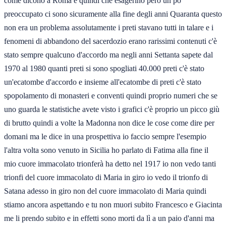
come dicono a Roma e quindi che esagerino però un po'
preoccupato ci sono sicuramente alla fine degli anni Quaranta questo
non era un problema assolutamente i preti stavano tutti in talare e i
fenomeni di abbandono del sacerdozio erano rarissimi contenuti c'è
stato sempre qualcuno d'accordo ma negli anni Settanta sapete dal
1970 al 1980 quanti preti si sono spogliati 40.000 preti c'è stato
un'ecatombe d'accordo e insieme all'ecatombe di preti c'è stato
spopolamento di monasteri e conventi quindi proprio numeri che se
uno guarda le statistiche avete visto i grafici c'è proprio un picco giù
di brutto quindi a volte la Madonna non dice le cose come dire per
domani ma le dice in una prospettiva io faccio sempre l'esempio
l'altra volta sono venuto in Sicilia ho parlato di Fatima alla fine il
mio cuore immacolato trionferà ha detto nel 1917 io non vedo tanti
trionfi del cuore immacolato di Maria in giro io vedo il trionfo di
Satana adesso in giro non del cuore immacolato di Maria quindi
stiamo ancora aspettando e tu non muori subito Francesco e Giacinta
me li prendo subito e in effetti sono morti da lì a un paio d'anni ma