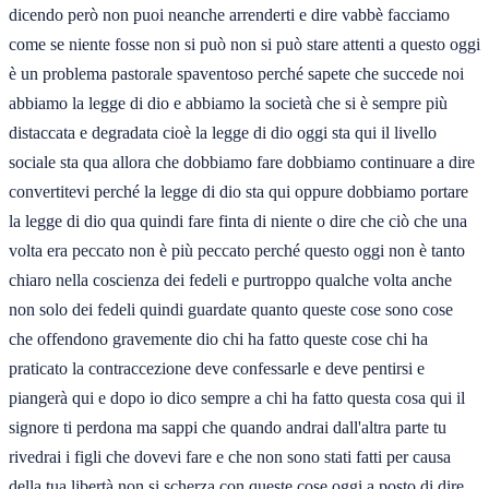
dicendo però non puoi neanche arrenderti e dire vabbè facciamo
come se niente fosse non si può non si può stare attenti a questo oggi
è un problema pastorale spaventoso perché sapete che succede noi
abbiamo la legge di dio e abbiamo la società che si è sempre più
distaccata e degradata cioè la legge di dio oggi sta qui il livello
sociale sta qua allora che dobbiamo fare dobbiamo continuare a dire
convertitevi perché la legge di dio sta qui oppure dobbiamo portare
la legge di dio qua quindi fare finta di niente o dire che ciò che una
volta era peccato non è più peccato perché questo oggi non è tanto
chiaro nella coscienza dei fedeli e purtroppo qualche volta anche
non solo dei fedeli quindi guardate quanto queste cose sono cose
che offendono gravemente dio chi ha fatto queste cose chi ha
praticato la contraccezione deve confessarle e deve pentirsi e
piangerà qui e dopo io dico sempre a chi ha fatto questa cosa qui il
signore ti perdona ma sappi che quando andrai dall'altra parte tu
rivedrai i figli che dovevi fare e che non sono stati fatti per causa
della tua libertà non si scherza con queste cose oggi a posto di dire