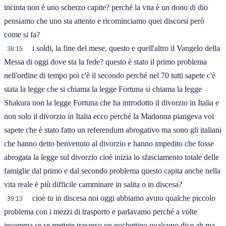
incinta non è uno scherzo capite? perché la vita è un dono di dio
pensiamo che uno sta attento e ricominciamo quei discorsi però
come si fa?
i soldi, la fine del mese, questo e quell'altro il Vangelo della
38:15
Messa di oggi dove sta la fede? questo è stato il primo problema
nell'ordine di tempo poi c'è il secondo perché nel 70 tutti sapete c'è
stata la legge che si chiama la legge Fortuna si chiama la legge
Shakura non la legge Fortuna che ha introdotto il divorzio in Italia e
non solo il divorzio in Italia ecco perché la Madonna piangeva voi
sapete che è stato fatto un referendum abrogativo ma sono gli italiani
che hanno detto benvenuto al divorzio e hanno impedito che fosse
abrogata la legge sul divorzio cioè inizia lo sfasciamento totale delle
famiglie dal primo e dal secondo problema questo capita anche nella
vita reale è più difficile camminare in salita o in discesa?
cioè tu in discesa noi oggi abbiamo avuto qualche piccolo
39:13
problema con i mezzi di trasporto e parlavamo perché a volte
insomma se se mettete traverso un pochettino qualcuno dice ah ma