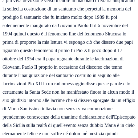
a più viva devozione verso il cuore immacolato di Maria auspicando
la sollecita costruzione di un santuario che perpetui la memoria del
prodigio il santuario che fu iniziato molto dopo 1989 fu poi
solennemente inaugurato da Giovanni Paolo II il 6 novembre del
1994 quindi questo è il fenomeno fine del fenomeno Siracusa io
prima di proporre la mia lettura vi espongo ciò che dissero due papi
riguardo questo fenomeno il primo fu Pio XII poco dopo il 17
ottobre del 1954 era il papa regnante durante le lacrimazioni di
Giovanni Paolo II proprio in occasione del discorso che tenne
durante l'inaugurazione del santuario costruito in seguito alle
lacrimazioni Pio XII in un radiomessaggio disse queste parole cito
certamente la Santa Sede non ha manifestato finora in alcun modo il
suo giudizio intorno alle lacrime che si dissero sgorgate da un effigio
di Maria Santissima tuttavia non senza viva commozione
prendemmo conoscenza della unanime dichiarazione dell'Episcopato
della Sicilia sulla realtà di quell'evento senza dubbio Maria è in cielo
eternamente felice e non soffre né dolore né mestizia quindi