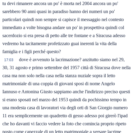
tu devi rimanere ancora un po' è morta nel 2004 ancora un po'
sarebbero 90 anni quasi in paradiso hanno dei numeri un po'
particolari quindi non sempre si capisce il messaggio nel contesto
immediato a volte bisogna andare un po' in prospettiva quindi col
sacerdozio si era presa di petto alle tre fontane e a Siracusa adesso
vedremo ha tacitamente profetizzato guai inerenti la vita della
famiglia e i figli perché questo?
dove è avvenuto la lacrimazione? anzitutto siamo nel 29,
17:03
30, 31 agosto e primo settembre del 1957 città di Siracusa dove nella
casa ma non solo nella casa nella stanza nuziale sopra il letto
matrimoniale di una coppia di giovani sposi di nome Angelo
Iannuso e Antonina Giusto sappiamo anche l'indirizzo preciso questi
si erano sposati nel marzo del 1953 quindi da pochissimo tempo in
una modesta casa di lavoratori via degli orti di San Giorgio numero
11 era semplicemente un quadretto di gesso adesso poi girerò l'ipad
che ho davanti vi faccio vedere la foto che comincia proprio ripeto
posto come capezzale di un letto matrimoniale a versare lacrime