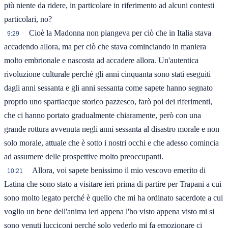
più niente da ridere, in particolare in riferimento ad alcuni contesti
particolari, no?
Cioè la Madonna non piangeva per ciò che in Italia stava
9:29
accadendo allora, ma per ciò che stava cominciando in maniera
molto embrionale e nascosta ad accadere allora. Un'autentica
rivoluzione culturale perché gli anni cinquanta sono stati eseguiti
dagli anni sessanta e gli anni sessanta come sapete hanno segnato
proprio uno spartiacque storico pazzesco, farò poi dei riferimenti,
che ci hanno portato gradualmente chiaramente, però con una
grande rottura avvenuta negli anni sessanta al disastro morale e non
solo morale, attuale che è sotto i nostri occhi e che adesso comincia
ad assumere delle prospettive molto preoccupanti.
Allora, voi sapete benissimo il mio vescovo emerito di
10:21
Latina che sono stato a visitare ieri prima di partire per Trapani a cui
sono molto legato perché è quello che mi ha ordinato sacerdote a cui
voglio un bene dell'anima ieri appena l'ho visto appena visto mi si
sono venuti lucciconi perché solo vederlo mi fa emozionare ci