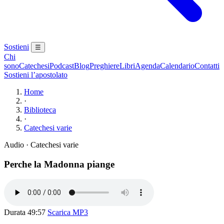
Sostieni
☰
Chi
sono
Catechesi
Podcast
Blog
Preghiere
Libri
Agenda
Calendario
Contatti
Sostieni l’apostolato
Home
·
Biblioteca
·
Catechesi varie
Audio · Catechesi varie
Perche la Madonna piange
Durata 49:57
Scarica MP3