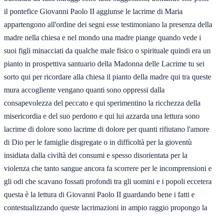
il pontefice Giovanni Paolo II aggiunse le lacrime di Maria
appartengono all'ordine dei segni esse testimoniano la presenza della
madre nella chiesa e nel mondo una madre piange quando vede i
suoi figli minacciati da qualche male fisico o spirituale quindi era un
pianto in prospettiva santuario della Madonna delle Lacrime tu sei
sorto qui per ricordare alla chiesa il pianto della madre qui tra queste
mura accogliente vengano quanti sono oppressi dalla
consapevolezza del peccato e qui sperimentino la ricchezza della
misericordia e del suo perdono e qui lui azzarda una lettura sono
lacrime di dolore sono lacrime di dolore per quanti rifiutano l'amore
di Dio per le famiglie disgregate o in difficoltà per la gioventù
insidiata dalla civiltà dei consumi e spesso disorientata per la
violenza che tanto sangue ancora fa scorrere per le incomprensioni e
gli odi che scavano fossati profondi tra gli uomini e i popoli eccetera
questa è la lettura di Giovanni Paolo II guardando bene i fatti e
contestualizzando queste lacrimazioni in ampio raggio propongo la