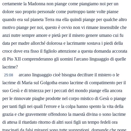
certamente la Madonna non piange come piangiamo noi per un
dolore suo proprio personale come purtroppo tante volte pianse
quando era sul pianeta Terra ma ella quindi piange per qualche altro
motivo piange per noi, questo è ovvio non vi rimane insensibile che
anzi nutre sempre amore e pietà per il misero genere umano cui fu
data per madre allorché dolorosa e lacrimante sostava i piedi della
croce dove era fisso il figliolo attenzione a questa domanda accorata
di Pio XII comprenderanno gli uomini l'arcano linguaggio di quelle
lacrime?
arcano linguaggio cioè bisogna decifrare il mistero o le
25:08
lacrime di Maria sul Golgotha erano lacrime di compatimento per il
suo Gesù e di tristezza per i peccati del mondo piange ella ancora
per le rinnovate piaghe prodotte nel corpo mistico di Gesù o piange
per tanti figli nei quali l'errore e la colpa hanno spento la vita della
grazia e che gravemente offendono la maestà divina o sono lacrime
di attesa il ritardato ritorno di altri suoi figli un tempo fedeli ora
trascinati da falsi miraggi sono tutte suggestioni, domande che pone