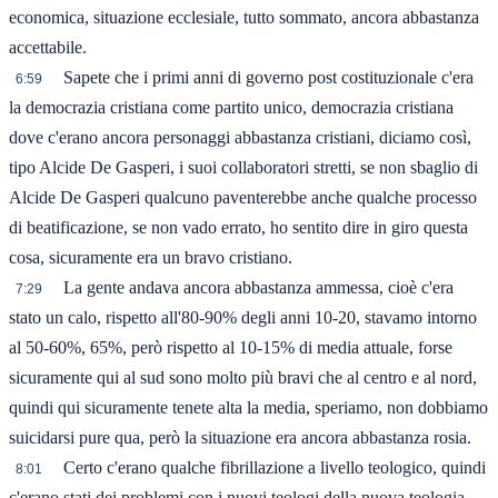
economica, situazione ecclesiale, tutto sommato, ancora abbastanza
accettabile.
Sapete che i primi anni di governo post costituzionale c'era
6:59
la democrazia cristiana come partito unico, democrazia cristiana
dove c'erano ancora personaggi abbastanza cristiani, diciamo così,
tipo Alcide De Gasperi, i suoi collaboratori stretti, se non sbaglio di
Alcide De Gasperi qualcuno paventerebbe anche qualche processo
di beatificazione, se non vado errato, ho sentito dire in giro questa
cosa, sicuramente era un bravo cristiano.
La gente andava ancora abbastanza ammessa, cioè c'era
7:29
stato un calo, rispetto all'80-90% degli anni 10-20, stavamo intorno
al 50-60%, 65%, però rispetto al 10-15% di media attuale, forse
sicuramente qui al sud sono molto più bravi che al centro e al nord,
quindi qui sicuramente tenete alta la media, speriamo, non dobbiamo
suicidarsi pure qua, però la situazione era ancora abbastanza rosia.
Certo c'erano qualche fibrillazione a livello teologico, quindi
8:01
c'erano stati dei problemi con i nuovi teologi della nuova teologia,