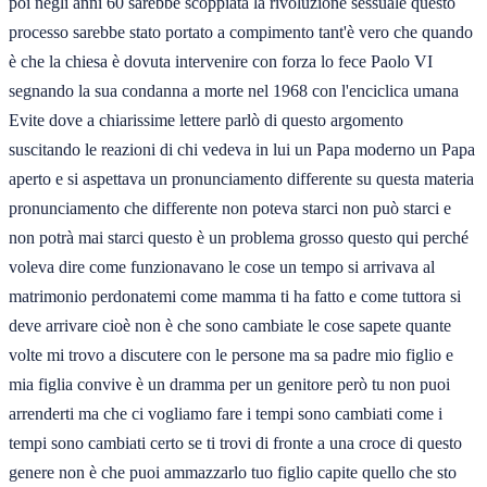
poi negli anni 60 sarebbe scoppiata la rivoluzione sessuale questo
processo sarebbe stato portato a compimento tant'è vero che quando
è che la chiesa è dovuta intervenire con forza lo fece Paolo VI
segnando la sua condanna a morte nel 1968 con l'enciclica umana
Evite dove a chiarissime lettere parlò di questo argomento
suscitando le reazioni di chi vedeva in lui un Papa moderno un Papa
aperto e si aspettava un pronunciamento differente su questa materia
pronunciamento che differente non poteva starci non può starci e
non potrà mai starci questo è un problema grosso questo qui perché
voleva dire come funzionavano le cose un tempo si arrivava al
matrimonio perdonatemi come mamma ti ha fatto e come tuttora si
deve arrivare cioè non è che sono cambiate le cose sapete quante
volte mi trovo a discutere con le persone ma sa padre mio figlio e
mia figlia convive è un dramma per un genitore però tu non puoi
arrenderti ma che ci vogliamo fare i tempi sono cambiati come i
tempi sono cambiati certo se ti trovi di fronte a una croce di questo
genere non è che puoi ammazzarlo tuo figlio capite quello che sto