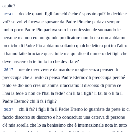
capite?
decide quanti figli fare chi è che è sposato qui? lo decidete
35:41
voi? se voi vi facevate sposare da Padre Pio che parlava sempre
molto poco Padre Pio parlava solo in confessionale suonando le
persone ma non era un grande predicatore non lo era non abbiamo
prediche di Padre Pio abbiamo soltanto qualche lettera poi tra l'altro
li hanno fatte bruciare quasi tutte ma qui dice il numero dei figli che
deve nascere da te finito tu che devi fare?
niente devi vivere da marito e moglie senza pensieri ti
36:17
preoccupa che al resto ci penso Padre Eterno? ti preoccupa perché
tanto se dio non crea un'anima rifacciamo il discorso di prima ce
l'hai la fede o non ce l'hai la fede? chi li fa i figli? li fai tu o li fa il
Padre Eterno? chi li fa i figli?
chi li fa? i figli li fa il Padre Eterno io guardate da prete io ci
36:37
faccio discorso su discorso e ho conosciuto una caterva di persone
c'è mia sorella che lo sa benissimo che è internazionale nota in tutto