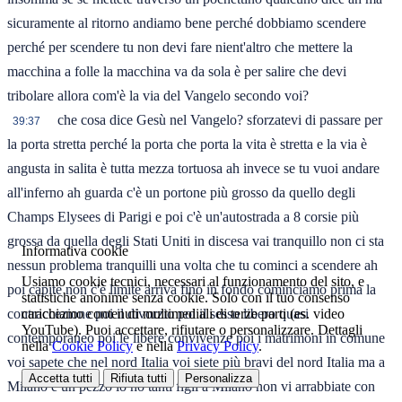
sicuramente al ritorno andiamo bene perché dobbiamo scendere
perché per scendere tu non devi fare nient'altro che mettere la
macchina a folle la macchina va da sola è per salire che devi
tribolare allora com'è la via del Vangelo secondo voi?
che cosa dice Gesù nel Vangelo? sforzatevi di passare per
39:37
la porta stretta perché la porta che porta la vita è stretta e la via è
angusta in salita è tutta mezza tortuosa ah invece se tu vuoi andare
all'inferno ah guarda c'è un portone più grosso da quello degli
Champs Elysees di Parigi e poi c'è un'autostrada a 8 corsie più
grossa da quella degli Stati Uniti in discesa vai tranquillo non ci sta
Informativa cookie
nessun problema tranquilli una volta che tu cominci a scendere ah
Usiamo cookie tecnici, necessari al funzionamento del sito, e
poi capite non c'è limite arriva fino in fondo cominciamo prima la
statistiche anonime senza cookie. Solo con il tuo consenso
carichiamo contenuti multimediali di terze parti (es. video
contraccezione poi il divorzio poi il sesso libero quasi
YouTube). Puoi accettare, rifiutare o personalizzare. Dettagli
contemporaneo poi le libere convivenze poi i matrimoni in comune
nella
Cookie Policy
e nella
Privacy Policy
.
voi sapete che nel nord Italia voi siete più bravi del nord Italia ma a
Accetta tutti
Rifiuta tutti
Personalizza
Milano è un pezzo io ho tanti figli a Milano non vi arrabbiate con