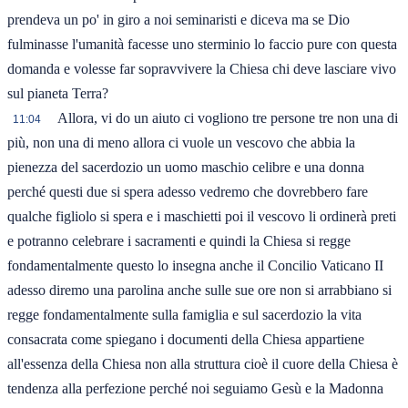
prendeva un po' in giro a noi seminaristi e diceva ma se Dio
fulminasse l'umanità facesse uno sterminio lo faccio pure con questa
domanda e volesse far sopravvivere la Chiesa chi deve lasciare vivo
sul pianeta Terra?
Allora, vi do un aiuto ci vogliono tre persone tre non una di
11:04
più, non una di meno allora ci vuole un vescovo che abbia la
pienezza del sacerdozio un uomo maschio celibre e una donna
perché questi due si spera adesso vedremo che dovrebbero fare
qualche figliolo si spera e i maschietti poi il vescovo li ordinerà preti
e potranno celebrare i sacramenti e quindi la Chiesa si regge
fondamentalmente questo lo insegna anche il Concilio Vaticano II
adesso diremo una parolina anche sulle sue ore non si arrabbiano si
regge fondamentalmente sulla famiglia e sul sacerdozio la vita
consacrata come spiegano i documenti della Chiesa appartiene
all'essenza della Chiesa non alla struttura cioè il cuore della Chiesa è
tendenza alla perfezione perché noi seguiamo Gesù e la Madonna