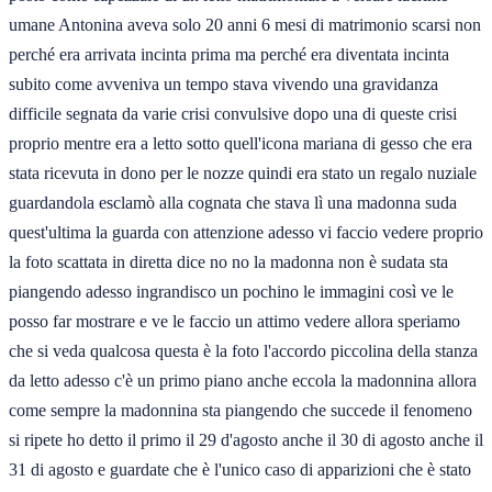
umane Antonina aveva solo 20 anni 6 mesi di matrimonio scarsi non
perché era arrivata incinta prima ma perché era diventata incinta
subito come avveniva un tempo stava vivendo una gravidanza
difficile segnata da varie crisi convulsive dopo una di queste crisi
proprio mentre era a letto sotto quell'icona mariana di gesso che era
stata ricevuta in dono per le nozze quindi era stato un regalo nuziale
guardandola esclamò alla cognata che stava lì una madonna suda
quest'ultima la guarda con attenzione adesso vi faccio vedere proprio
la foto scattata in diretta dice no no la madonna non è sudata sta
piangendo adesso ingrandisco un pochino le immagini così ve le
posso far mostrare e ve le faccio un attimo vedere allora speriamo
che si veda qualcosa questa è la foto l'accordo piccolina della stanza
da letto adesso c'è un primo piano anche eccola la madonnina allora
come sempre la madonnina sta piangendo che succede il fenomeno
si ripete ho detto il primo il 29 d'agosto anche il 30 di agosto anche il
31 di agosto e guardate che è l'unico caso di apparizioni che è stato