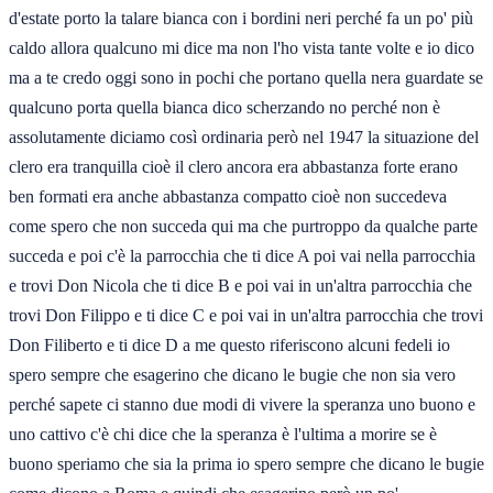
d'estate porto la talare bianca con i bordini neri perché fa un po' più
caldo allora qualcuno mi dice ma non l'ho vista tante volte e io dico
ma a te credo oggi sono in pochi che portano quella nera guardate se
qualcuno porta quella bianca dico scherzando no perché non è
assolutamente diciamo così ordinaria però nel 1947 la situazione del
clero era tranquilla cioè il clero ancora era abbastanza forte erano
ben formati era anche abbastanza compatto cioè non succedeva
come spero che non succeda qui ma che purtroppo da qualche parte
succeda e poi c'è la parrocchia che ti dice A poi vai nella parrocchia
e trovi Don Nicola che ti dice B e poi vai in un'altra parrocchia che
trovi Don Filippo e ti dice C e poi vai in un'altra parrocchia che trovi
Don Filiberto e ti dice D a me questo riferiscono alcuni fedeli io
spero sempre che esagerino che dicano le bugie che non sia vero
perché sapete ci stanno due modi di vivere la speranza uno buono e
uno cattivo c'è chi dice che la speranza è l'ultima a morire se è
buono speriamo che sia la prima io spero sempre che dicano le bugie