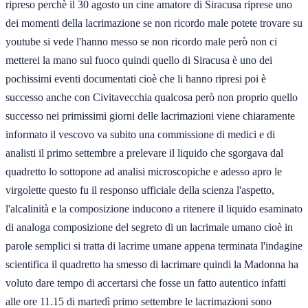
ripreso perchè il 30 agosto un cine amatore di Siracusa riprese uno
dei momenti della lacrimazione se non ricordo male potete trovare su
youtube si vede l'hanno messo se non ricordo male però non ci
metterei la mano sul fuoco quindi quello di Siracusa è uno dei
pochissimi eventi documentati cioè che li hanno ripresi poi è
successo anche con Civitavecchia qualcosa però non proprio quello
successo nei primissimi giorni delle lacrimazioni viene chiaramente
informato il vescovo va subito una commissione di medici e di
analisti il primo settembre a prelevare il liquido che sgorgava dal
quadretto lo sottopone ad analisi microscopiche e adesso apro le
virgolette questo fu il responso ufficiale della scienza l'aspetto,
l'alcalinità e la composizione inducono a ritenere il liquido esaminato
di analoga composizione del segreto di un lacrimale umano cioè in
parole semplici si tratta di lacrime umane appena terminata l'indagine
scientifica il quadretto ha smesso di lacrimare quindi la Madonna ha
voluto dare tempo di accertarsi che fosse un fatto autentico infatti
alle ore 11.15 di martedì primo settembre le lacrimazioni sono