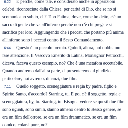
E perché, come tale, è considerato anche in apparizioni
6:22
celebri, riconosciute dalla Chiesa, per carità di Dio, che se no si
scomunicano subito, eh? Tipo Fatima, dove, come ho detto, c'è un
sacco di gente che va all'inferno perché non c'è chi prega e si
sacrifica per loro. Aggiungendo che i peccati che portano più anima
all'inferno sono i peccati contro il Sesto Comandamento.
Questo è un piccolo premio. Quindi, allora, noi dobbiamo
6:44
fare attenzione. Il Vescovo Emerito di Latina, Monsignor Petrocchi,
diceva, faceva questo esempio, no? Che è una metafora accettabile.
Quando andremo dall'altra parte, ci presenteremo al giudizio
particolare, noi avremo, dinanzi, due film.
Quello soggetto, sceneggiatura e regia by padre, figlio e
7:11
Spirito Santo, d'accordo? Starring, tu. E poi c'è il soggetto, regia e
sceneggiatura, by, tu. Starring, tu. Bisogna vedere se questi due film
sono uguali, sono simili, stanno almeno dentro lo stesso genere, se
era un film dell'orrore, se era un film drammatico, se era un film
comico, colarsi pure, no?