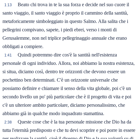
Beato chi trova in te la sua forza e decide nel suo cuore il
1:13
santo viaggio, il santo viaggio è proprio il cammino della santità,
metaforicamente simboleggiato in questo Salmo. Alla salita che i
pellegrini compivano, sapete, i piedi ebrei, verso i monti di
Gerusalemme, non nel triplice pellegrinaggio annuale che erano
obbligati a compiere.
Quindi potremmo dire cos'è la santità nell'esistenza
1:41
personale di ogni individuo. Allora, noi abbiamo la nostra esistenza,
si situa, diciamo così, dentro tre orizzonti che devono essere un
pochettino ben determinati. C'è un orizzonte universale che
possiamo definire e chiamare il senso della vita globale, poi c'è un
secondo livello un po' più particolare che è il progetto di vita e poi
c'è un ulteriore ambito particolare, diciamo personalissimo, che
abbiamo già in qualche modo inquadrato stamattina.
Queste cose che è la tua personale missione che Dio ha da
2:38
tutta l'eternità predisposto e che tu devi scoprire e poi porre in essere
per realizzare la santità, cioè il disegno di Dio e la sua volontà su di