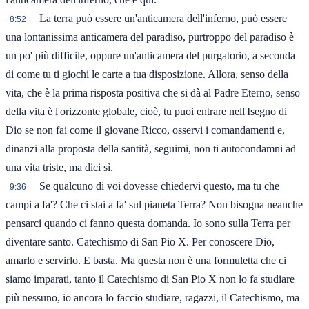
La terra può essere un'anticamera dell'inferno, può essere
8:52
una lontanissima anticamera del paradiso, purtroppo del paradiso è
un po' più difficile, oppure un'anticamera del purgatorio, a seconda
di come tu ti giochi le carte a tua disposizione. Allora, senso della
vita, che è la prima risposta positiva che si dà al Padre Eterno, senso
della vita è l'orizzonte globale, cioè, tu puoi entrare nell'Isegno di
Dio se non fai come il giovane Ricco, osservi i comandamenti e,
dinanzi alla proposta della santità, seguimi, non ti autocondamni ad
una vita triste, ma dici sì.
Se qualcuno di voi dovesse chiedervi questo, ma tu che
9:36
campi a fa'? Che ci stai a fa' sul pianeta Terra? Non bisogna neanche
pensarci quando ci fanno questa domanda. Io sono sulla Terra per
diventare santo. Catechismo di San Pio X. Per conoscere Dio,
amarlo e servirlo. E basta. Ma questa non è una formuletta che ci
siamo imparati, tanto il Catechismo di San Pio X non lo fa studiare
più nessuno, io ancora lo faccio studiare, ragazzi, il Catechismo, ma