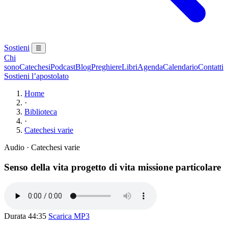
Sostieni
☰
Chi
sono
Catechesi
Podcast
Blog
Preghiere
Libri
Agenda
Calendario
Contatti
Sostieni l’apostolato
Home
·
Biblioteca
·
Catechesi varie
Audio · Catechesi varie
Senso della vita progetto di vita missione particolare
Durata 44:35
Scarica MP3