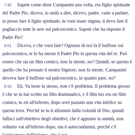
Sapete come disse Campanini una volta, era figlio spirituale
7:45
del Padre Pio, diceva, io andò a dire, dicevo, padre, vado a parlare,
io posso fare il figlio spirituale, tu vuoi usare stigma, ti devo fare il
pagliaccio tutte le sere sul palcoscenico. Sapete che ha risposto il
Padre Pio?
Diceva, e che vuoi fare? Ognuno di noi fa il buffone sul
8:01
palcoscenico, te lo ha messo il Padre Pio in questa vita del re. Può
essere che sia un film comico, non fa niente, no? Quindi, se questo è
quello che ha pensato il nostro Signore, non fa niente. Campanini
doveva fare il buffone sul palcoscenico, in quanto pare, no?
Eh. Va bene lo stesso, non c'è problema. Il problema grosso
8:18
è che se tu hai scritto un film drammatico, e il film tuo era un film
comico, tu eri all'inferno, dopo aver passato una vita infelice su
questa terra. Perché se tu ti allontani dalla volontà di Dio, quindi
fallisci sull'obiettivo degli obiettivi, che è appunto la santità, non
soltanto vai all'inferno dopo, ma ti autocondamni, perché c'è
l'anticamera dell'inferno, che è qui.