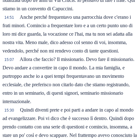
fidanzata dopo tre anni di Via Crucis. Io pensavo di fare i frate. Qui
stiamo in un convento di Capuccini.
Anche perché frequentavo una parrocchia dove c'erano i
14:51
frati minori. Comincio a frequentare loro e a un certo punto uno di
loro mi dice guarda, la vocazione ce l'hai, ma tu non sei adatta alla
nostra vita. Meno male, dico adesso col senno di voi, insomma,
vedendolo, perché non mi rendevo conto di tante questioni.
Allora che faccio? Il missionario. Devo fare il missionario.
15:07
Devo andare a convertire in capo il mondo. La mia famiglia, e
purtroppo anche io a quei tempi frequentavano un movimento
ecclesiale, che preferisco non citarlo dato che stiamo registrando,
entro in un seminario, di questi signori, seminario missionario
internazionale.
Quindi diventi prete e poi parti a andare in capo al mondo
15:30
ad evangelizzare. Poi vi dico che è successo lì dentro. Quindi dopo
prendo contatto con una serie di questioni e comincio, insomma, a
stare un po' così e devo scappare. Nel frattempo avevo conosciuto la