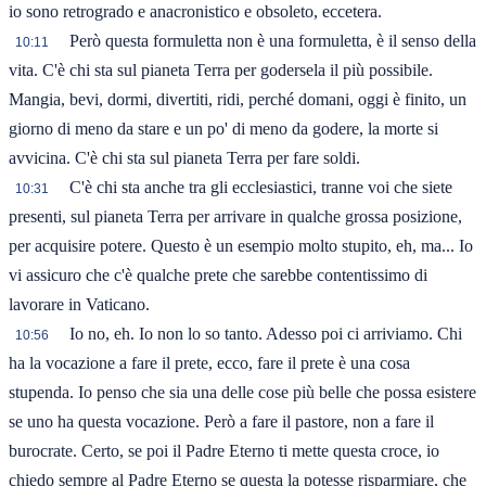
io sono retrogrado e anacronistico e obsoleto, eccetera.
Però questa formuletta non è una formuletta, è il senso della
10:11
vita. C'è chi sta sul pianeta Terra per godersela il più possibile.
Mangia, bevi, dormi, divertiti, ridi, perché domani, oggi è finito, un
giorno di meno da stare e un po' di meno da godere, la morte si
avvicina. C'è chi sta sul pianeta Terra per fare soldi.
C'è chi sta anche tra gli ecclesiastici, tranne voi che siete
10:31
presenti, sul pianeta Terra per arrivare in qualche grossa posizione,
per acquisire potere. Questo è un esempio molto stupito, eh, ma... Io
vi assicuro che c'è qualche prete che sarebbe contentissimo di
lavorare in Vaticano.
Io no, eh. Io non lo so tanto. Adesso poi ci arriviamo. Chi
10:56
ha la vocazione a fare il prete, ecco, fare il prete è una cosa
stupenda. Io penso che sia una delle cose più belle che possa esistere
se uno ha questa vocazione. Però a fare il pastore, non a fare il
burocrate. Certo, se poi il Padre Eterno ti mette questa croce, io
chiedo sempre al Padre Eterno se questa la potesse risparmiare, che