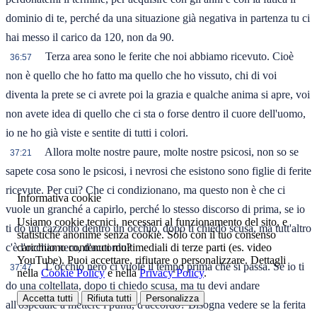
dominio di te, perché da una situazione già negativa in partenza tu ci
hai messo il carico da 120, non da 90.
Terza area sono le ferite che noi abbiamo ricevuto. Cioè
36:57
non è quello che ho fatto ma quello che ho vissuto, chi di voi
diventa la prete se ci avrete poi la grazia e qualche anima si apre, voi
non avete idea di quello che ci sta o forse dentro il cuore dell'uomo,
io ne ho già viste e sentite di tutti i colori.
Allora molte nostre paure, molte nostre psicosi, non so se
37:21
sapete cosa sono le psicosi, i nevrosi che esistono sono figlie di ferite
ricevute. Per cui? Che ci condizionano, ma questo non è che ci
Informativa cookie
vuole un granché a capirlo, perché lo stesso discorso di prima, se io
Usiamo cookie tecnici, necessari al funzionamento del sito, e
ti do un cazzotto dentro un occhio, dopo ti chiedo scusa, ma tutt'altro
statistiche anonime senza cookie. Solo con il tuo consenso
carichiamo contenuti multimediali di terze parti (es. video
c'è l'occhio nero, d'accordo?
YouTube). Puoi accettare, rifiutare o personalizzare. Dettagli
L'occhio nero ci vuole il tempo prima che si passa. Se io ti
37:47
nella
Cookie Policy
e nella
Privacy Policy
.
do una coltellata, dopo ti chiedo scusa, ma tu devi andare
Accetta tutti
Rifiuta tutti
Personalizza
all'ospedale a mettere i punti, d'accordo? Bisogna vedere se la ferita