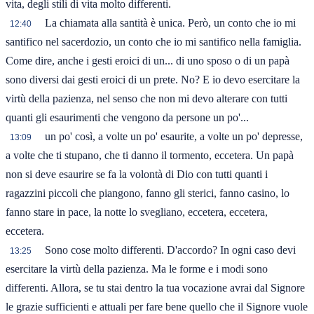
vita, degli stili di vita molto differenti.
La chiamata alla santità è unica. Però, un conto che io mi
12:40
santifico nel sacerdozio, un conto che io mi santifico nella famiglia.
Come dire, anche i gesti eroici di un... di uno sposo o di un papà
sono diversi dai gesti eroici di un prete. No? E io devo esercitare la
virtù della pazienza, nel senso che non mi devo alterare con tutti
quanti gli esaurimenti che vengono da persone un po'...
un po' così, a volte un po' esaurite, a volte un po' depresse,
13:09
a volte che ti stupano, che ti danno il tormento, eccetera. Un papà
non si deve esaurire se fa la volontà di Dio con tutti quanti i
ragazzini piccoli che piangono, fanno gli sterici, fanno casino, lo
fanno stare in pace, la notte lo svegliano, eccetera, eccetera,
eccetera.
Sono cose molto differenti. D'accordo? In ogni caso devi
13:25
esercitare la virtù della pazienza. Ma le forme e i modi sono
differenti. Allora, se tu stai dentro la tua vocazione avrai dal Signore
le grazie sufficienti e attuali per fare bene quello che il Signore vuole