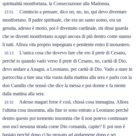
spiritualità montfortana, la Consecrazione alla Madonna.
Comincio a pensare, dico no, no, no, qui devo diventare
15:51
montfortano. Il padre spirituale, che era un santo uomo, era un
gesuita, adesso è morto, poi è diventato cardinale, mi disse guarda
che se diventi montfortano scappi ancora di più dentro come stanno
lì tutti. Allora vita proprio impegnata e penitente entro il monastero.
L'unica cosa che dovevo fare che ero il prete di Cesano,
16:13
perché io quando vado verso il prete di Cesano, no, carità di Dio,
devo andare a Anagni, a Leoniano, per carità di Dio. Vado a stare in
parrocchia a fare una vita vuota dalla mattina alla sera e parlo con la
don Camillo che sennò che dice la messa e poi dorme e fa niente
dalla mattina alla sera.
Adesso magari forse è così, chissà cosa immagina. Allora
16:32
l'ultima cosa insomma, alla fine io sono entrato a Leoniano perché
dentro questo poi tormento insomma che lì non potevo continuare
non uscì nessuna strada come Dio comanda, capite? E poi non è
bastato perché dopo ci ho provato ad andarmene dopo e sei