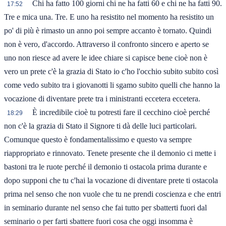
Chi ha fatto 100 giorni chi ne ha fatti 60 e chi ne ha fatti 90.
17:52
Tre e mica una. Tre. E uno ha resistito nel momento ha resistito un
po' di più è rimasto un anno poi sempre accanto è tornato. Quindi
non è vero, d'accordo. Attraverso il confronto sincero e aperto se
uno non riesce ad avere le idee chiare si capisce bene cioè non è
vero un prete c'è la grazia di Stato io c'ho l'occhio subito subito così
come vedo subito tra i giovanotti li sgamo subito quelli che hanno la
vocazione di diventare prete tra i ministranti eccetera eccetera.
È incredibile cioè tu potresti fare il cecchino cioè perché
18:29
non c'è la grazia di Stato il Signore ti dà delle luci particolari.
Comunque questo è fondamentalissimo e questo va sempre
riappropriato e rinnovato. Tenete presente che il demonio ci mette i
bastoni tra le ruote perché il demonio ti ostacola prima durante e
dopo supponi che tu c'hai la vocazione di diventare prete ti ostacola
prima nel senso che non vuole che tu ne prendi coscienza e che entri
in seminario durante nel senso che fai tutto per sbatterti fuori dal
seminario o per farti sbattere fuori cosa che oggi insomma è