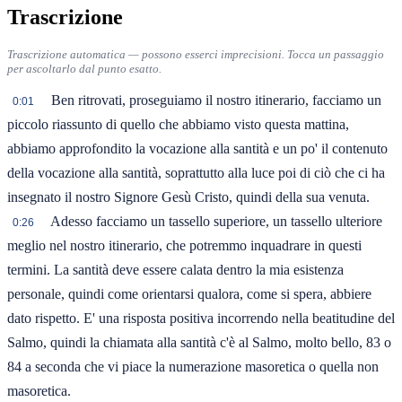
Trascrizione
Trascrizione automatica — possono esserci imprecisioni. Tocca un passaggio
per ascoltarlo dal punto esatto.
Ben ritrovati, proseguiamo il nostro itinerario, facciamo un
0:01
piccolo riassunto di quello che abbiamo visto questa mattina,
abbiamo approfondito la vocazione alla santità e un po' il contenuto
della vocazione alla santità, soprattutto alla luce poi di ciò che ci ha
insegnato il nostro Signore Gesù Cristo, quindi della sua venuta.
Adesso facciamo un tassello superiore, un tassello ulteriore
0:26
meglio nel nostro itinerario, che potremmo inquadrare in questi
termini. La santità deve essere calata dentro la mia esistenza
personale, quindi come orientarsi qualora, come si spera, abbiere
dato rispetto. E' una risposta positiva incorrendo nella beatitudine del
Salmo, quindi la chiamata alla santità c'è al Salmo, molto bello, 83 o
84 a seconda che vi piace la numerazione masoretica o quella non
masoretica.