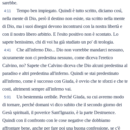
sarebbe.
Tempo ben impiegato. Quindi è tutto scritto, diciamo così,
4:11
nella mente di Dio, però il destino non esiste, sta scritto nella mente
di Dio, ma i suoi disegni devono incontrarsi con la nostra libertà e
con il nostro libero arbitrio. E l'esito positivo non è scontato. Lo
sapete benissimo, chi di voi ha già studiato un po' di teologia.
Che all'inferno Dio... Dio non vorrebbe mandarci nessuno,
4:41
sicuramente non ci predestina nessuno, come diceva l'eretico
Calvino, no? Sapete che Calvino diceva che Dio alcuni predestina al
paradiso e altri predestina all'inferno. Quindi se stai predestinato
all'inferno, come è successo con Giuda, è ovvio che te sforzi e che te
costi, altrimenti sempre all'inferno vai.
Un bestemmia orribile. Perché Giuda, su cui avremo modo
5:01
di tornare, perché domani vi dico subito che il secondo giorno dei
Gesù spirituali, il poverice Sant'Ignazio, è la parte Destruence.
Quindi con il confronto con le cose negative che dobbiamo
affrontare bene, anche per fare poi una buona confessione, se c'è