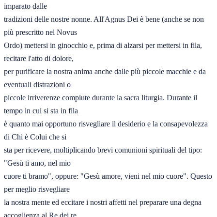
imparato dalle 

tradizioni delle nostre nonne. All'Agnus Dei è bene (anche se non 
più prescritto nel Novus 

Ordo) mettersi in ginocchio e, prima di alzarsi per mettersi in fila, 
recitare l'atto di dolore, 

per purificare la nostra anima anche dalle più piccole macchie e da 
eventuali distrazioni o 

piccole irriverenze compiute durante la sacra liturgia. Durante il 
tempo in cui si sta in fila 

è quanto mai opportuno risvegliare il desiderio e la consapevolezza 
di Chi è Colui che si 

sta per ricevere, moltiplicando brevi comunioni spirituali del tipo: 
"Gesù ti amo, nel mio 

cuore ti bramo", oppure: "Gesù amore, vieni nel mio cuore". Questo 
per meglio risvegliare 

la nostra mente ed eccitare i nostri affetti nel preparare una degna 
accoglienza al Re dei re. 
