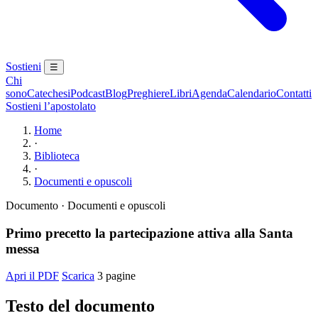
Sostieni
☰
Chi
sono
Catechesi
Podcast
Blog
Preghiere
Libri
Agenda
Calendario
Contatti
Sostieni l’apostolato
Home
·
Biblioteca
·
Documenti e opuscoli
Documento · Documenti e opuscoli
Primo precetto la partecipazione attiva alla Santa
messa
Apri il PDF
Scarica
3 pagine
Testo del documento