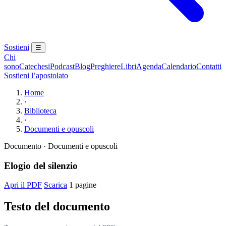
Sostieni
☰
Chi
sono
Catechesi
Podcast
Blog
Preghiere
Libri
Agenda
Calendario
Contatti
Sostieni l’apostolato
Home
·
Biblioteca
·
Documenti e opuscoli
Documento · Documenti e opuscoli
Elogio del silenzio
Apri il PDF
Scarica
1 pagine
Testo del documento