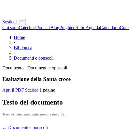
Sostieni
☰
Chi sono
Catechesi
Podcast
Blog
Preghiere
Libri
Agenda
Calendario
Conta
Home
·
Biblioteca
·
Documenti e opuscoli
Documento · Documenti e opuscoli
Esaltazione della Santa croce
Apri il PDF
Scarica
1 pagine
Testo del documento
Testo estratto automaticamente dal PDF.
← Documenti e opuscoli