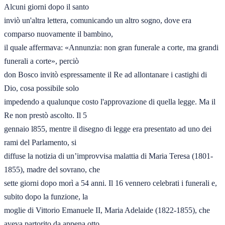
Alcuni giorni dopo il santo

inviò un'altra lettera, comunicando un altro sogno, dove era 
comparso nuovamente il bambino,

il quale affermava: «Annunzia: non gran funerale a corte, ma grandi 
funerali a corte», perciò

don Bosco invitò espressamente il Re ad allontanare i castighi di 
Dio, cosa possibile solo

impedendo a qualunque costo l'approvazione di quella legge. Ma il 
Re non prestò ascolto. Il 5

gennaio l855, mentre il disegno di legge era presentato ad uno dei 
rami del Parlamento, si

diffuse la notizia di un’improvvisa malattia di Maria Teresa (1801-
1855), madre del sovrano, che

sette giorni dopo morì a 54 anni. Il 16 vennero celebrati i funerali e, 
subito dopo la funzione, la

moglie di Vittorio Emanuele II, Maria Adelaide (1822-1855), che 
aveva partorito da appena otto
