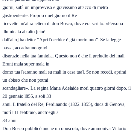
giorni, subì un improvviso e gravissimo attacco di metro-
gastroenterite. Proprio quel giorno il Re

ricevette un'altra lettera di don Bosco, dove era scritto: «Persona 
illuminata ab alto [cioè

dall'alto] ha detto: “Apri l'occhio: è già morto uno”. Se la legge 
passa, accadranno gravi

disgrazie nella tua famiglia. Questo non è che il preludio dei mali. 
Erunt mala super mala in

domo tua [saranno mali su mali in casa tua]. Se non recedi, aprirai 
un abisso che non potrai

scandagliare». La regina Maria Adelaide morì quattro giorni dopo, il 
20 gennaio l855, a soli 33

anni. Il fratello del Re, Ferdinando (1822-1855), duca di Genova, 
morì l'11 febbraio, anch’egli a

33 anni.

Don Bosco pubblicò anche un opuscolo, dove ammoniva Vittorio 