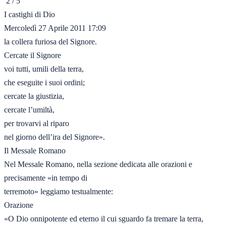
 2 / 5
I castighi di Dio

Mercoledì 27 Aprile 2011 17:09

la collera furiosa del Signore.

Cercate il Signore

voi tutti, umili della terra,

che eseguite i suoi ordini;

cercate la giustizia,

cercate l’umiltà,

per trovarvi al riparo

nel giorno dell’ira del Signore».

Il Messale Romano

Nel Messale Romano, nella sezione dedicata alle orazioni e 
precisamente «in tempo di

terremoto» leggiamo testualmente:

Orazione

«O Dio onnipotente ed eterno il cui sguardo fa tremare la terra, 