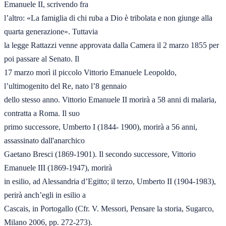
Emanuele II, scrivendo fra

l’altro: «La famiglia di chi ruba a Dio è tribolata e non giunge alla 
quarta generazione». Tuttavia

la legge Rattazzi venne approvata dalla Camera il 2 marzo 1855 per 
poi passare al Senato. Il

17 marzo morì il piccolo Vittorio Emanuele Leopoldo, 
l’ultimogenito del Re, nato l’8 gennaio

dello stesso anno. Vittorio Emanuele II morirà a 58 anni di malaria, 
contratta a Roma. Il suo

primo successore, Umberto I (1844- 1900), morirà a 56 anni, 
assassinato dall'anarchico

Gaetano Bresci (1869-1901). Il secondo successore, Vittorio 
Emanuele III (1869-1947), morirà

in esilio, ad Alessandria d’Egitto; il terzo, Umberto II (1904-1983), 
perirà anch’egli in esilio a

Cascais, in Portogallo (Cfr. V. Messori, Pensare la storia, Sugarco, 
Milano 2006, pp. 272-273).
