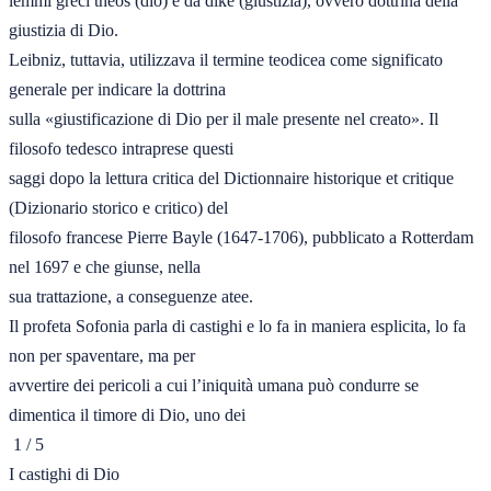
lemmi greci théos (dio) e da díke (giustizia), ovvero dottrina della 
giustizia di Dio.

Leibniz, tuttavia, utilizzava il termine teodicea come significato 
generale per indicare la dottrina

sulla «giustificazione di Dio per il male presente nel creato». Il 
filosofo tedesco intraprese questi

saggi dopo la lettura critica del Dictionnaire historique et critique 
(Dizionario storico e critico) del

filosofo francese Pierre Bayle (1647-1706), pubblicato a Rotterdam 
nel 1697 e che giunse, nella

sua trattazione, a conseguenze atee.

Il profeta Sofonia parla di castighi e lo fa in maniera esplicita, lo fa 
non per spaventare, ma per

avvertire dei pericoli a cui l’iniquità umana può condurre se 
dimentica il timore di Dio, uno dei

 1 / 5
I castighi di Dio
