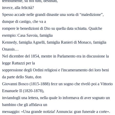
terribilmente, su noi tutti, destinati,

invece, alla felicità?

Spesso accade nelle grandi dinastie una sorta di “maledizione”, 
dunque di castigo, che va a

rompere le benedizioni di Dio su quella data schiatta. Qualche 
esempio: Casa Savoia, famiglia

Kennedy, famiglia Agnelli, famiglia Ranieri di Monaco, famiglia 
Onassis…

Nel dicembre del 1854, mentre in Parlamento era in discussione la 
legge Rattazzi per la

soppressione degli Ordini religiosi e l'incameramento dei loro beni 
da parte dello Stato, don

Giovanni Bosco (1815-1888) fece un sogno che rivelò poi a Vittorio 
Emanuele II (1820-1878),

inviandogli una lettera, nella quale lo informava di aver sognato un 
bambino che gli affidava un

messaggio: «Una grande notizia! Annuncia: gran funerale a corte». 