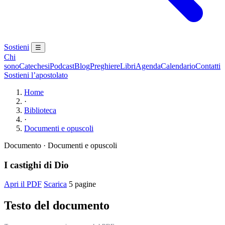
Sostieni
☰
Chi
sono
Catechesi
Podcast
Blog
Preghiere
Libri
Agenda
Calendario
Contatti
Sostieni l’apostolato
Home
·
Biblioteca
·
Documenti e opuscoli
Documento · Documenti e opuscoli
I castighi di Dio
Apri il PDF
Scarica
5 pagine
Testo del documento