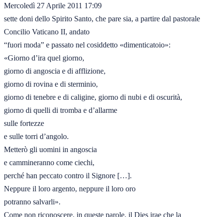
Mercoledì 27 Aprile 2011 17:09

sette doni dello Spirito Santo, che pare sia, a partire dal pastorale 
Concilio Vaticano II, andato

“fuori moda” e passato nel cosiddetto «dimenticatoio»:

«Giorno d’ira quel giorno,

giorno di angoscia e di afflizione,

giorno di rovina e di sterminio,

giorno di tenebre e di caligine, giorno di nubi e di oscurità,

giorno di quelli di tromba e d’allarme

sulle fortezze

e sulle torri d’angolo.

Metterò gli uomini in angoscia

e cammineranno come ciechi,

perché han peccato contro il Signore […].

Neppure il loro argento, neppure il loro oro

potranno salvarli».

Come non riconoscere, in queste parole, il Dies irae che la 