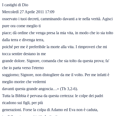
I castighi di Dio

Mercoledì 27 Aprile 2011 17:09

osservato i tuoi decreti, camminando davanti a te nella verità. Agisci 
pure ora come meglio ti

piace; dà ordine che venga presa la mia vita, in modo che io sia tolto 
dalla terra e divenga terra,

poiché per me è preferibile la morte alla vita. I rimproveri che mi 
tocca sentire destano in me

grande dolore. Signore, comanda che sia tolto da questa prova; fa' 
che io parta verso l'eterno

soggiorno; Signore, non distogliere da me il volto. Per me infatti è 
meglio morire che vedermi

davanti questa grande angoscia…» (Tb 3,2-6).

Tutta la Bibbia è pervasa da questa certezza: le colpe dei padri 
ricadono sui figli, per più

generazioni. Forse la colpa di Adamo ed Eva non è caduta, 