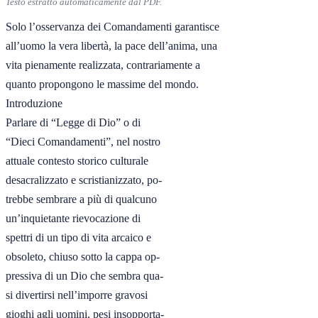
Testo estratto automaticamente dal PDF.
Solo l’osservanza dei Comandamenti garantisce

all’uomo la vera libertà, la pace dell’anima, una

vita pienamente realizzata, contrariamente a

quanto propongono le massime del mondo.

Introduzione

Parlare di “Legge di Dio” o di

“Dieci Comandamenti”, nel nostro

attuale contesto storico culturale

desacralizzato e scristianizzato, po-

trebbe sembrare a più di qualcuno

un’inquietante rievocazione di

spettri di un tipo di vita arcaico e

obsoleto, chiuso sotto la cappa op-

pressiva di un Dio che sembra qua-

si divertirsi nell’imporre gravosi

gioghi agli uomini, pesi insopporta-
