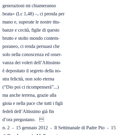
generazioni mi chiameranno

beata» (Lc 1,48) –, ci prenda per

mano e, superate le nostre titu-

banze e cecità, figlie di questo

brutto e stolto mondo contem-

poraneo, ci renda persuasi che

solo nella conoscenza ed osser-

vanza dei voleri dell’Altissimo

è depositato il segreto della no-

stra felicità, non solo eterna

(“Dio poi ci ricompenserà”...)

ma anche terrena, grazie alla

gioia e nella pace che tutti i figli

fedeli dell’Altissimo già fin

d’ora pregustano.   

n. 2  -  15 gennaio 2012  -  Il Settimanale di Padre Pio  -  15
