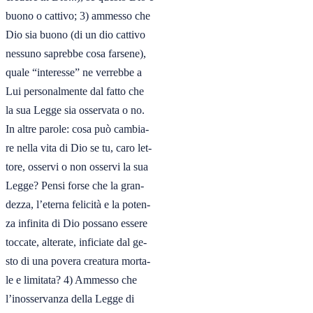
buono o cattivo; 3) ammesso che

Dio sia buono (di un dio cattivo

nessuno saprebbe cosa farsene),

quale “interesse” ne verrebbe a

Lui personalmente dal fatto che

la sua Legge sia osservata o no.

In altre parole: cosa può cambia-

re nella vita di Dio se tu, caro let-

tore, osservi o non osservi la sua

Legge? Pensi forse che la gran-

dezza, l’eterna felicità e la poten-

za infinita di Dio possano essere

toccate, alterate, inficiate dal ge-

sto di una povera creatura morta-

le e limitata? 4) Ammesso che

l’inosservanza della Legge di
