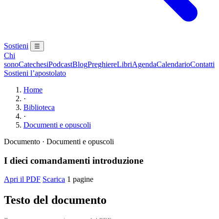
Sostieni
☰
Chi
sono
Catechesi
Podcast
Blog
Preghiere
Libri
Agenda
Calendario
Contatti
Sostieni l’apostolato
Home
·
Biblioteca
·
Documenti e opuscoli
Documento · Documenti e opuscoli
I dieci comandamenti introduzione
Apri il PDF
Scarica
1 pagine
Testo del documento