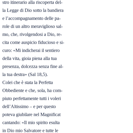
stro itinerario alla riscoperta del-

la Legge di Dio sotto la bandiera

e l’accompagnamento delle pa-

role di un altro meraviglioso sal-

mo, che, rivolgendosi a Dio, re-

cita come auspicio fiducioso e si-

curo: «Mi indicherai il sentiero

della vita, gioia piena alla tua

presenza, dolcezza senza fine al-

la tua destra» (Sal 18,5). 

Colei che è stata la Perfetta

Obbediente e che, sola, ha com-

piuto perfettamente tutti i voleri

dell’Altissimo – e per questo

poteva giubilare nel Magnificat

cantando: «Il mio spirito esulta

in Dio mio Salvatore e tutte le
