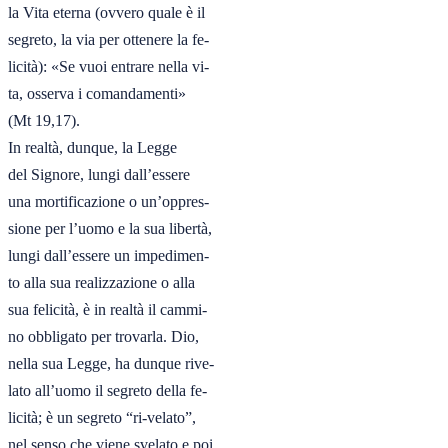
la Vita eterna (ovvero quale è il

segreto, la via per ottenere la fe-

licità): «Se vuoi entrare nella vi-

ta, osserva i comandamenti»

(Mt 19,17).

In realtà, dunque, la Legge

del Signore, lungi dall’essere

una mortificazione o un’oppres-

sione per l’uomo e la sua libertà,

lungi dall’essere un impedimen-

to alla sua realizzazione o alla

sua felicità, è in realtà il cammi-

no obbligato per trovarla. Dio,

nella sua Legge, ha dunque rive-

lato all’uomo il segreto della fe-

licità; è un segreto “ri-velato”,

nel senso che viene svelato e poi
