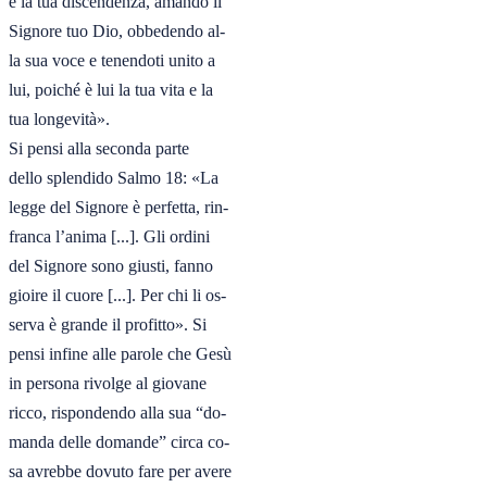
e la tua discendenza, amando il

Signore tuo Dio, obbedendo al-

la sua voce e tenendoti unito a

lui, poiché è lui la tua vita e la

tua longevità».

Si pensi alla seconda parte

dello splendido Salmo 18: «La

legge del Signore è perfetta, rin-

franca l’anima [...]. Gli ordini

del Signore sono giusti, fanno

gioire il cuore [...]. Per chi li os-

serva è grande il profitto». Si

pensi infine alle parole che Gesù

in persona rivolge al giovane

ricco, rispondendo alla sua “do-

manda delle domande” circa co-

sa avrebbe dovuto fare per avere
