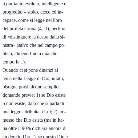
ti pur tanto evoluto, intelligente e

progredito – stolto, cieco ed in-

capace, come si legge nel libro

del profeta Giona (4,11), perfino

di «distinguere la destra dalla si-

nistra» (salvo che nel campo po-

litico, almeno fino a qualche

tempo fa...).

Quando ci si pone dinanzi al

tema della Legge di Dio, infatti,

bisogna porsi alcune semplici

domande previe: 1) se Dio esiste

o non esiste, dato che si parla di

una legge attribuita a Lui; 2) am-

messo che Dio esista (ma in Ita-

lia oltre il 90% dichiara ancora di

credere in Dio...), se questo Dio è
