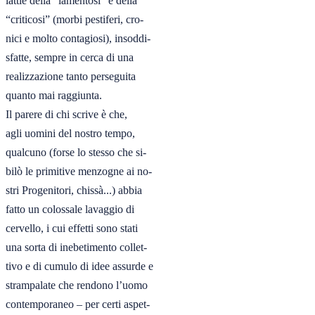
lattie della “lamentosi” e della

“criticosi” (morbi pestiferi, cro-

nici e molto contagiosi), insoddi-

sfatte, sempre in cerca di una

realizzazione tanto perseguita

quanto mai raggiunta.

Il parere di chi scrive è che,

agli uomini del nostro tempo,

qualcuno (forse lo stesso che si-

bilò le primitive menzogne ai no-

stri Progenitori, chissà...) abbia

fatto un colossale lavaggio di

cervello, i cui effetti sono stati

una sorta di inebetimento collet-

tivo e di cumulo di idee assurde e

strampalate che rendono l’uomo

contemporaneo – per certi aspet-
