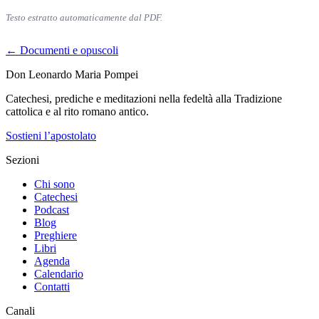
Testo estratto automaticamente dal PDF.
← Documenti e opuscoli
Don Leonardo Maria Pompei
Catechesi, prediche e meditazioni nella fedeltà alla Tradizione
cattolica e al rito romano antico.
Sostieni l’apostolato
Sezioni
Chi sono
Catechesi
Podcast
Blog
Preghiere
Libri
Agenda
Calendario
Contatti
Canali