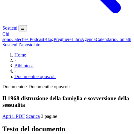
Sostieni
☰
Chi
sono
Catechesi
Podcast
Blog
Preghiere
Libri
Agenda
Calendario
Contatti
Sostieni l’apostolato
Home
·
Biblioteca
·
Documenti e opuscoli
Documento · Documenti e opuscoli
Il 1968 distruzione della famiglia e sovversione della
sessualita
Apri il PDF
Scarica
3 pagine
Testo del documento