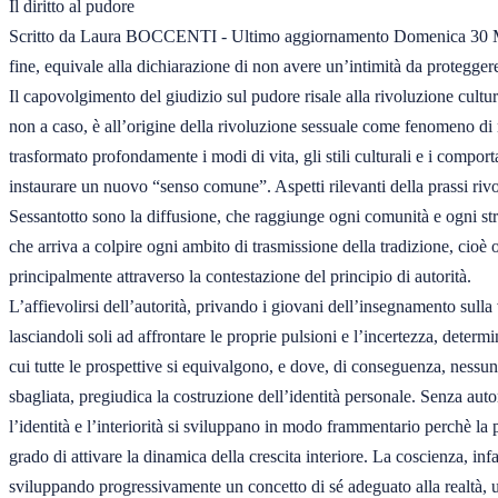
Il diritto al pudore

Scritto da Laura BOCCENTI - Ultimo aggiornamento Domenica 30 M
fine, equivale alla dichiarazione di non avere un’intimità da proteggere
Il capovolgimento del giudizio sul pudore risale alla rivoluzione cultura
non a caso, è all’origine della rivoluzione sessuale come fenomeno di m
trasformato profondamente i modi di vita, gli stili culturali e i compor
instaurare un nuovo “senso comune”. Aspetti rilevanti della prassi rivo
Sessantotto sono la diffusione, che raggiunge ogni comunità e ogni strato
che arriva a colpire ogni ambito di trasmissione della tradizione, cioè 
principalmente attraverso la contestazione del principio di autorità.

L’affievolirsi dell’autorità, privando i giovani dell’insegnamento sulla v
lasciandoli soli ad affrontare le proprie pulsioni e l’incertezza, determi
cui tutte le prospettive si equivalgono, e dove, di conseguenza, nessuna
sbagliata, pregiudica la costruzione dell’identità personale. Senza autor
l’identità e l’interiorità si sviluppano in modo frammentario perchè la p
grado di attivare la dinamica della crescita interiore. La coscienza, infa
sviluppando progressivamente un concetto di sé adeguato alla realtà, un