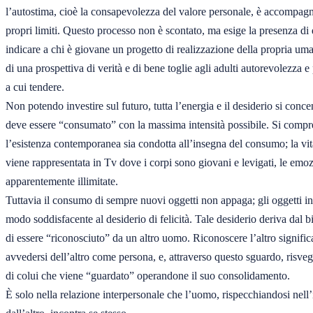
l’autostima, cioè la consapevolezza del valore personale, è accompagna
propri limiti. Questo processo non è scontato, ma esige la presenza di
indicare a chi è giovane un progetto di realizzazione della propria uman
di una prospettiva di verità e di bene toglie agli adulti autorevolezza e
a cui tendere.

Non potendo investire sul futuro, tutta l’energia e il desiderio si conce
deve essere “consumato” con la massima intensità possibile. Si compr
l’esistenza contemporanea sia condotta all’insegna del consumo; la vit
viene rappresentata in Tv dove i corpi sono giovani e levigati, le emozio
apparentemente illimitate.

Tuttavia il consumo di sempre nuovi oggetti non appaga; gli oggetti in
modo soddisfacente al desiderio di felicità. Tale desiderio deriva dal b
di essere “riconosciuto” da un altro uomo. Riconoscere l’altro significa
avvedersi dell’altro come persona, e, attraverso questo sguardo, risveg
di colui che viene “guardato” operandone il suo consolidamento.

È solo nella relazione interpersonale che l’uomo, rispecchiandosi nel