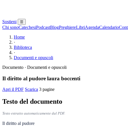
Sostieni
☰
Chi sono
Catechesi
Podcast
Blog
Preghiere
Libri
Agenda
Calendario
Conta
Home
·
Biblioteca
·
Documenti e opuscoli
Documento · Documenti e opuscoli
Il diritto al pudore laura boccenti
Apri il PDF
Scarica
3 pagine
Testo del documento
Testo estratto automaticamente dal PDF.
Il diritto al pudore
