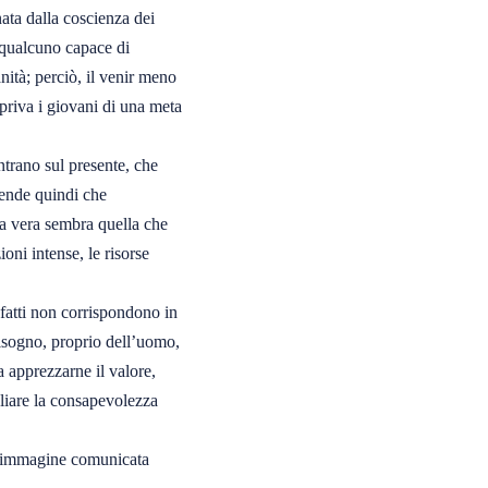
ta dalla coscienza dei

 qualcuno capace di

ità; perciò, il venir meno

 priva i giovani di una meta

ntrano sul presente, che

ende quindi che

a vera sembra quella che

ni intense, le risorse

fatti non corrispondono in

isogno, proprio dell’uomo,

 apprezzarne il valore,

liare la consapevolezza

l’immagine comunicata
