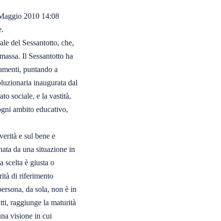
aggio 2010 14:08

.

le del Sessantotto, che,

assa. Il Sessantotto ha

tamenti, puntando a

luzionaria inaugurata dal

 sociale, e la vastità,

ogni ambito educativo,

erità e sul bene e

nata da una situazione in

 scelta è giusta o

ità di riferimento

ersona, da sola, non è in

tti, raggiunge la maturità

a visione in cui
