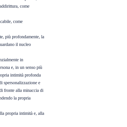
ddirittura, come

cabile, come

te, più profondamente, la

guardano il nucleo

nzialmente in

rsona e, in un senso più

opria intimità profonda

di spersonalizzazione e

i fronte alla minaccia di

dendo la propria

a propria intimità e, alla
