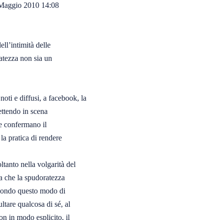
aggio 2010 14:08

l’intimità delle

atezza non sia un

ti e diffusi, a facebook, la

tendo in scena

e confermano il

a pratica di rendere

tanto nella volgarità del

a che la spudoratezza

econdo questo modo di

tare qualcosa di sé, al

n in modo esplicito, il
