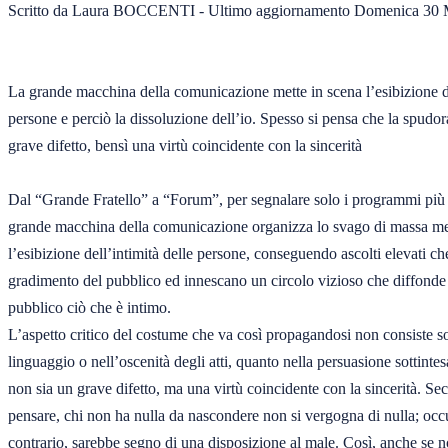
Scritto da Laura BOCCENTI - Ultimo aggiornamento Domenica 30 M
La grande macchina della comunicazione mette in scena l’esibizione del
persone e perciò la dissoluzione dell’io. Spesso si pensa che la spudor
grave difetto, bensì una virtù coincidente con la sincerità

Dal “Grande Fratello” a “Forum”, per segnalare solo i programmi più no
grande macchina della comunicazione organizza lo svago di massa met
l’esibizione dell’intimità delle persone, conseguendo ascolti elevati ch
gradimento del pubblico ed innescano un circolo vizioso che diffonde l
pubblico ciò che è intimo.

L’aspetto critico del costume che va così propagandosi non consiste sol
linguaggio o nell’oscenità degli atti, quanto nella persuasione sottintes
non sia un grave difetto, ma una virtù coincidente con la sincerità. S
pensare, chi non ha nulla da nascondere non si vergogna di nulla; occul
contrario, sarebbe segno di una disposizione al male. Così, anche se no