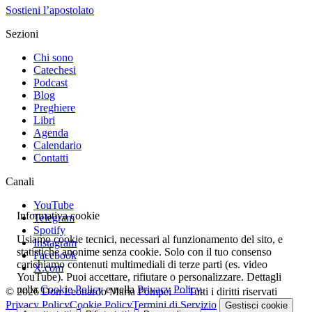
Sostieni l’apostolato
Sezioni
Chi sono
Catechesi
Podcast
Blog
Preghiere
Libri
Agenda
Calendario
Contatti
Canali
YouTube
Informativa cookie
Telegram
Spotify
Usiamo cookie tecnici, necessari al funzionamento del sito, e
Instagram
statistiche anonime senza cookie. Solo con il tuo consenso
Facebook
carichiamo contenuti multimediali di terze parti (es. video
X.com
YouTube). Puoi accettare, rifiutare o personalizzare. Dettagli
nella
Cookie Policy
e nella
Privacy Policy
.
© 2026 Don Leonardo Maria Pompei — Tutti i diritti riservati
Privacy Policy
Cookie Policy
Termini di Servizio
Gestisci cookie