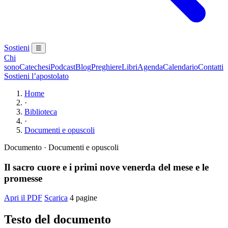
Sostieni
☰
Chi
sono
Catechesi
Podcast
Blog
Preghiere
Libri
Agenda
Calendario
Contatti
Sostieni l’apostolato
Home
·
Biblioteca
·
Documenti e opuscoli
Documento · Documenti e opuscoli
Il sacro cuore e i primi nove venerda del mese e le
promesse
Apri il PDF
Scarica
4 pagine
Testo del documento