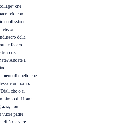
collage” che 

sagerando con 

e confessione 

ete, si 

ndussero delle 

re le fecero 

tre senza 

nate? Andate a 

no 

i meno di quello che 

fessare un uomo, 

igli che o si 

 un bimbo di 11 anni
razia, non 

 vuole padre 

 di far vestire 
