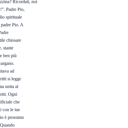
zina? Ricordati, noi 

!”. Padre Pio, 

o spirituale 

 padre Pio. A 

adre 

ile chiosare 

 stante 

e ben più 

argano. 

tava ad 

ti si legge 

a unita al 

tti. Ogni 

iciale che 

 con le tue 

io è prossimo 

 ‘Quando 
