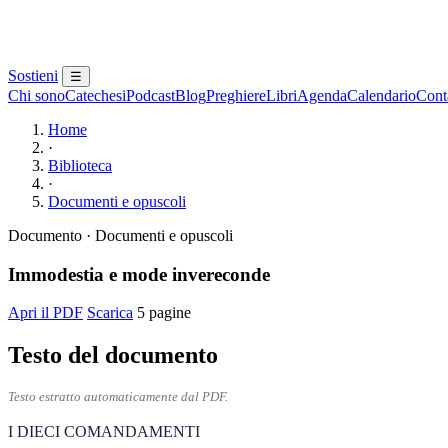
Sostieni
☰
Chi sono
Catechesi
Podcast
Blog
Preghiere
Libri
Agenda
Calendario
Conta
Home
·
Biblioteca
·
Documenti e opuscoli
Documento · Documenti e opuscoli
Immodestia e mode invereconde
Apri il PDF
Scarica
5 pagine
Testo del documento
Testo estratto automaticamente dal PDF.
I DIECI COMANDAMENTI 
