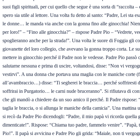
suoi figli spirituali, per cui quello che segue è una sorta di “raccolta – 
spero sia utile al lettore. Una volta fu detto al santo: “Padre, Lei sta e
le donne… le manda via anche con la gonna fino alle ginocchia! Nient
per loro!” – “Fino alle ginocchia?” – rispose Padre Pio – “Vedrete, vedr
spoglieranno anche per la strada!”. Una volta le suore di Foggia gli co
giovanette del loro collegio, che avevano la gonna troppo corta. Le suo
mettere in ginocchio perché il Padre non le vedesse. Padre Pio passò ol
salutarne nessuna e prima di uscire, voltandosi, disse: “Non vi vergog
vestirvi”. A una donna che portava una maglia con le maniche corte (fi
all’avambraccio…) disse: “Ti segherei le braccia… perché soffriresti d
soffrirai in Purgatorio… le carni nude bruceranno”. Si rifiutava di con
che gli mandò a chiedere da un suo amico il perché. Il Padre rispose: “D
taglia le braccia, o si allunga le maniche della camicia”. Una mattina
si recò da Padre Pio dicendogli: “Padre, il mio papà vi ricorda quella g
dimenticate!”. Rispose: “Chiama tuo padre, fammelo venire”. “Papà, ti
Pio!”. Il papà si avvicina e Padre Pio gli grida: “Maiale, non ti vergogni