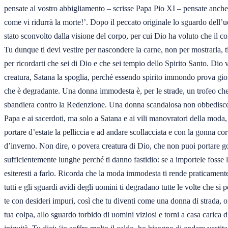
pensate al vostro abbigliamento – scrisse Papa Pio XI – pensate anche,
come vi ridurrà la morte!’. Dopo il peccato originale lo sguardo dell’
stato sconvolto dalla visione del corpo, per cui Dio ha voluto che il co
Tu dunque ti devi vestire per nascondere la carne, non per mostrarla, ti 
per ricordarti che sei di Dio e che sei tempio dello Spirito Santo. Dio ve
creatura, Satana la spoglia, perché essendo spirito immondo prova gioia 
che è degradante. Una donna immodesta è, per le strade, un trofeo che 
sbandiera contro la Redenzione. Una donna scandalosa non obbedisce 
Papa e ai sacerdoti, ma solo a Satana e ai vili manovratori della moda, 
portare d’estate la pelliccia e ad andare scollacciata e con la gonna cor
d’inverno. Non dire, o povera creatura di Dio, che non puoi portare go
sufficientemente lunghe perché ti danno fastidio: se a importele fosse 
esiteresti a farlo. Ricorda che la moda immodesta ti rende praticamente
tutti e gli sguardi avidi degli uomini ti degradano tutte le volte che si p
te con desideri impuri, così che tu diventi come una donna di strada, of
tua colpa, allo sguardo torbido di uomini viziosi e torni a casa carica di