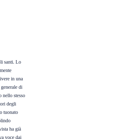
 santi. Lo 

mente 

vere in una 

generale di 

nello stesso 

ri degli 

o tuonato 

lindo 

sta ha già 

va voce dai 
