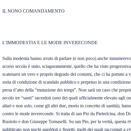
IL NONO COMANDAMENTO 

L'IMMODESTIA E LE MODE INVERECONDE 

Sulla modestia hanno avuto di parlare (e non poco) anche innumerevoli
scorso secolo è stato, sciaguratamente, quello che ha visto progressiva
scatenarsi un vero e proprio degrado dei costumi, che ci ha portato a vi
sorta di condizione di scandalo pubblico e perpetuo in una condizione 
presa d’atto della “mutazione dei tempi”. Non sarà un caso che proprio 
secolo tre “santi” sacerdoti (uno dei quali ufficialmente elevato agli ono
altari e non solo, come gli altri due, morto in concetto di santità), hann
contro le mode invereconde. Si tratta di san Pio da Pietrelcina, don Do
Ruotolo e don Giuseppe Tomaselli. Su san Pio, per la verità, questa rivi
pubblicato non pochi aneddoti e fioretti, molti dei quali raccontati a vi