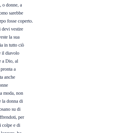
 o donne, a 

uomo sarebbe 

rpo fosse coperto. 

devi vestire 

ste la sua 

in tutto ciò 

il diavolo 

a Dio, al 

pronta a 

ta anche 

nne 

la moda, non 

 la donna di 

osano su di 

frendoti, per 

 colpe e di 
