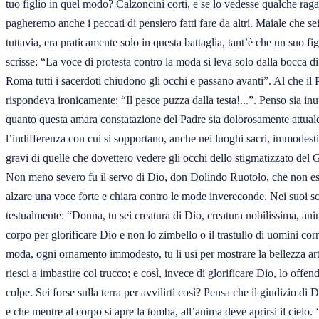
tuo figlio in quel modo? Calzoncini corti, e se lo vedesse qualche ragaz
pagheremo anche i peccati di pensiero fatti fare da altri. Maiale che sei
tuttavia, era praticamente solo in questa battaglia, tant’è che un suo figli
scrisse: “La voce di protesta contro la moda si leva solo dalla bocca di
Roma tutti i sacerdoti chiudono gli occhi e passano avanti”. Al che il P
rispondeva ironicamente: “Il pesce puzza dalla testa!...”. Penso sia inut
quanto questa amara constatazione del Padre sia dolorosamente attuale,
l’indifferenza con cui si sopportano, anche nei luoghi sacri, immodesti
gravi di quelle che dovettero vedere gli occhi dello stigmatizzato del G
Non meno severo fu il servo di Dio, don Dolindo Ruotolo, che non esi
alzare una voce forte e chiara contro le mode invereconde. Nei suoi scrit
testualmente: “Donna, tu sei creatura di Dio, creatura nobilissima, anim
corpo per glorificare Dio e non lo zimbello o il trastullo di uomini corro
moda, ogni ornamento immodesto, tu li usi per mostrare la bellezza artif
riesci a imbastire col trucco; e così, invece di glorificare Dio, lo offendi
colpe. Sei forse sulla terra per avvilirti così? Pensa che il giudizio di D
e che mentre al corpo si apre la tomba, all’anima deve aprirsi il cielo.