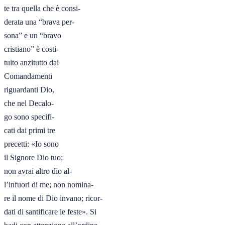
te tra quella che è consi-

derata una “brava per-

sona” e un “bravo

cristiano” è costi-

tuito anzitutto dai

Comandamenti

riguardanti Dio,

che nel Decalo-

go sono specifi-

cati dai primi tre

precetti: «Io sono

il Signore Dio tuo;

non avrai altro dio al-

l’infuori di me; non nomina-

re il nome di Dio invano; ricor-

dati di santificare le feste». Si
