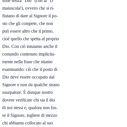
sone senza “Dio” (con la “D”

maiuscola!), ovvero che si ri-

fiutano di dare al Signore il po-

sto che gli compete, che non

può essere altro che il primo,

cioè quello che spetta al proprio

Dio. Con ciò intuiamo anche il

comando contenuto implicita-

mente nella frase che stiamo

esaminando: ciò che il posto di

Dio deve essere occupato dal

Signore e non da qualche strano

usurpatore. È dunque nostro

dovere verificare chi sia il dio

di noi stessi e, qualora non fos-

se il Signore, togliere di mezzo

chi abbiamo collocato al suo
