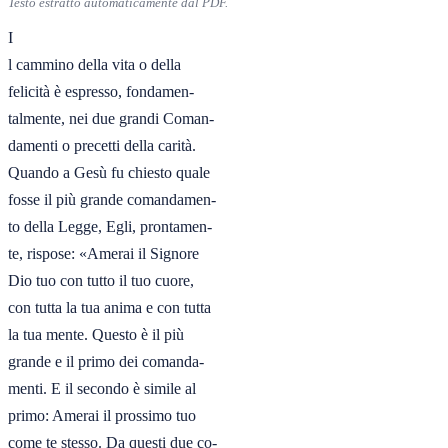
Testo estratto automaticamente dal PDF.
I

l cammino della vita o della

felicità è espresso, fondamen-

talmente, nei due grandi Coman-

damenti o precetti della carità.

Quando a Gesù fu chiesto quale

fosse il più grande comandamen-

to della Legge, Egli, prontamen-

te, rispose: «Amerai il Signore

Dio tuo con tutto il tuo cuore,

con tutta la tua anima e con tutta

la tua mente. Questo è il più

grande e il primo dei comanda-

menti. E il secondo è simile al

primo: Amerai il prossimo tuo

come te stesso. Da questi due co-
