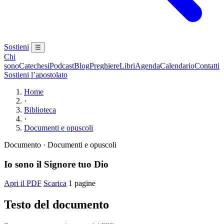
Sostieni
☰
Chi
sono
Catechesi
Podcast
Blog
Preghiere
Libri
Agenda
Calendario
Contatti
Sostieni l’apostolato
Home
·
Biblioteca
·
Documenti e opuscoli
Documento · Documenti e opuscoli
Io sono il Signore tuo Dio
Apri il PDF
Scarica
1 pagine
Testo del documento