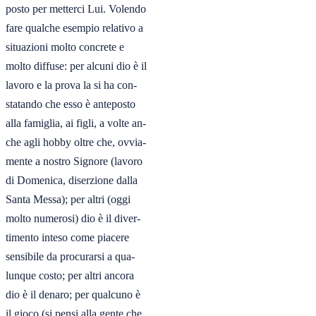
posto per metterci Lui. Volendo

fare qualche esempio relativo a

situazioni molto concrete e

molto diffuse: per alcuni dio è il

lavoro e la prova la si ha con-

statando che esso è anteposto

alla famiglia, ai figli, a volte an-

che agli hobby oltre che, ovvia-

mente a nostro Signore (lavoro

di Domenica, diserzione dalla

Santa Messa); per altri (oggi

molto numerosi) dio è il diver-

timento inteso come piacere

sensibile da procurarsi a qua-

lunque costo; per altri ancora

dio è il denaro; per qualcuno è

il gioco (si pensi alla gente che
