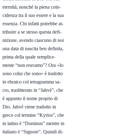
eternità, nonché la piena coin-

cidenza tra il suo essere e la sua

essenza. Chi infatti potrebbe at-

tribuire a se stesso questa defi-

nizione, avendo ciascuno di noi

una data di nascita ben definita,

prima della quale semplice-

mente “non eravamo”? Ora «Io

sono colui che sono» è tradotto

in ebraico col tetragramma sa-

cro, traslitterato in “Jahvè”, che

è appunto il nome proprio di

Dio. Jahvè viene tradotto in

greco col termine “Kyrios”, che

in latino è “Dominus” mentre in

italiano è “Signore”. Quindi di-
