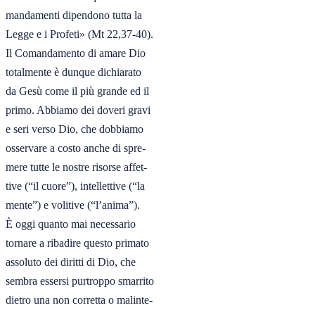
mandamenti dipendono tutta la

Legge e i Profeti» (Mt 22,37-40).

Il Comandamento di amare Dio

totalmente è dunque dichiarato

da Gesù come il più grande ed il

primo. Abbiamo dei doveri gravi

e seri verso Dio, che dobbiamo

osservare a costo anche di spre-

mere tutte le nostre risorse affet-

tive (“il cuore”), intellettive (“la

mente”) e volitive (“l’anima”). 

È oggi quanto mai necessario

tornare a ribadire questo primato

assoluto dei diritti di Dio, che

sembra essersi purtroppo smarrito

dietro una non corretta o malinte-
