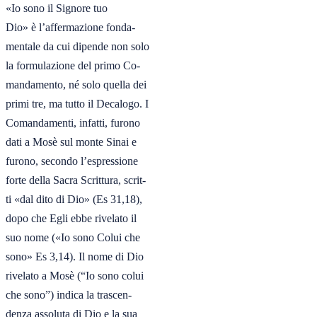
«Io sono il Signore tuo

Dio» è l’affermazione fonda-

mentale da cui dipende non solo

la formulazione del primo Co-

mandamento, né solo quella dei

primi tre, ma tutto il Decalogo. I

Comandamenti, infatti, furono

dati a Mosè sul monte Sinai e

furono, secondo l’espressione

forte della Sacra Scrittura, scrit-

ti «dal dito di Dio» (Es 31,18),

dopo che Egli ebbe rivelato il

suo nome («Io sono Colui che

sono» Es 3,14). Il nome di Dio

rivelato a Mosè (“Io sono colui

che sono”) indica la trascen-

denza assoluta di Dio e la sua
