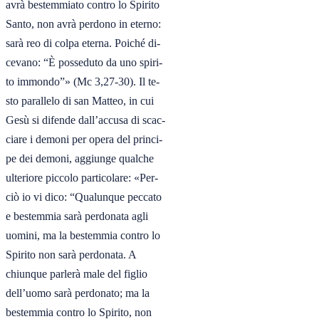
avrà bestemmiato contro lo Spirito

Santo, non avrà perdono in eterno:

sarà reo di colpa eterna. Poiché di-

cevano: “È posseduto da uno spiri-

to immondo”» (Mc 3,27-30). Il te-

sto parallelo di san Matteo, in cui

Gesù si difende dall’accusa di scac-

ciare i demoni per opera del princi-

pe dei demoni, aggiunge qualche

ulteriore piccolo particolare: «Per-

ciò io vi dico: “Qualunque peccato

e bestemmia sarà perdonata agli

uomini, ma la bestemmia contro lo

Spirito non sarà perdonata. A

chiunque parlerà male del figlio

dell’uomo sarà perdonato; ma la

bestemmia contro lo Spirito, non
