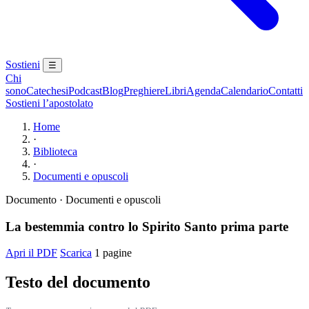
Sostieni
☰
Chi
sono
Catechesi
Podcast
Blog
Preghiere
Libri
Agenda
Calendario
Contatti
Sostieni l’apostolato
Home
·
Biblioteca
·
Documenti e opuscoli
Documento · Documenti e opuscoli
La bestemmia contro lo Spirito Santo prima parte
Apri il PDF
Scarica
1 pagine
Testo del documento