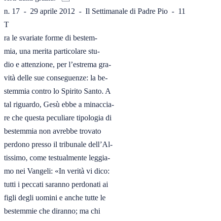
n. 17  -  29 aprile 2012  -  Il Settimanale di Padre Pio  -  11

T

ra le svariate forme di bestem-

mia, una merita particolare stu-

dio e attenzione, per l’estrema gra-

vità delle sue conseguenze: la be-

stemmia contro lo Spirito Santo. A

tal riguardo, Gesù ebbe a minaccia-

re che questa peculiare tipologia di

bestemmia non avrebbe trovato

perdono presso il tribunale dell’Al-

tissimo, come testualmente leggia-

mo nei Vangeli: «In verità vi dico:

tutti i peccati saranno perdonati ai

figli degli uomini e anche tutte le

bestemmie che diranno; ma chi
