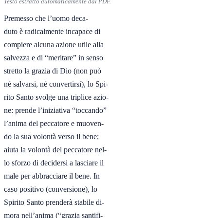
Testo estratto automaticamente dal PDF.
Premesso che l’uomo deca-

duto è radicalmente incapace di

compiere alcuna azione utile alla

salvezza e di “meritare” in senso

stretto la grazia di Dio (non può

né salvarsi, né convertirsi), lo Spi-

rito Santo svolge una triplice azio-

ne: prende l’iniziativa “toccando”

l’anima del peccatore e muoven-

do la sua volontà verso il bene;

aiuta la volontà del peccatore nel-

lo sforzo di decidersi a lasciare il

male per abbracciare il bene. In

caso positivo (conversione), lo

Spirito Santo prenderà stabile di-

mora nell’anima (“grazia santifi-
