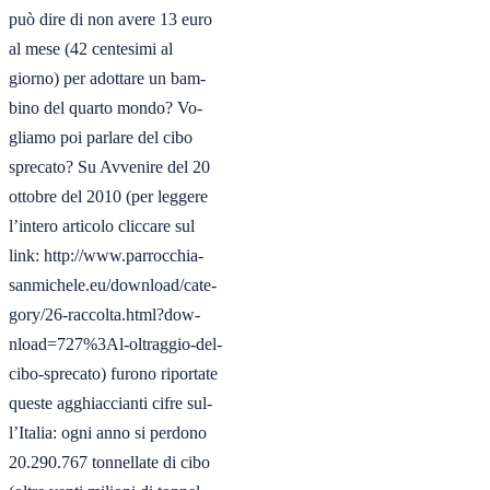
può dire di non avere 13 euro

al mese (42 centesimi al

giorno) per adottare un bam-

bino del quarto mondo? Vo-

gliamo poi parlare del cibo

sprecato? Su Avvenire del 20

ottobre del 2010 (per leggere

l’intero articolo cliccare sul

link: http://www.parrocchia-

sanmichele.eu/download/cate-

gory/26-raccolta.html?dow-

nload=727%3Al-oltraggio-del-

cibo-sprecato) furono riportate

queste agghiaccianti cifre sul-

l’Italia: ogni anno si perdono

20.290.767 tonnellate di cibo
