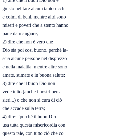
1) dire che il buon Dio non è

giusto nel fare alcuni tanto ricchi

e colmi di beni, mentre altri sono

miseri e poveri che a stento hanno

pane da mangiare; 

2) dire che non è vero che

Dio sia poi così buono, perché la-

scia alcune persone nel disprezzo

e nella malattia, mentre altre sono

amate, stimate e in buona salute;

3) dire che il buon Dio non

vede tutto (anche i nostri pen-

sieri...) o che non si cura di ciò

che accade sulla terra; 

4) dire: “perché il buon Dio

usa tutta questa misericordia con

questo tale, con tutto ciò che co-
