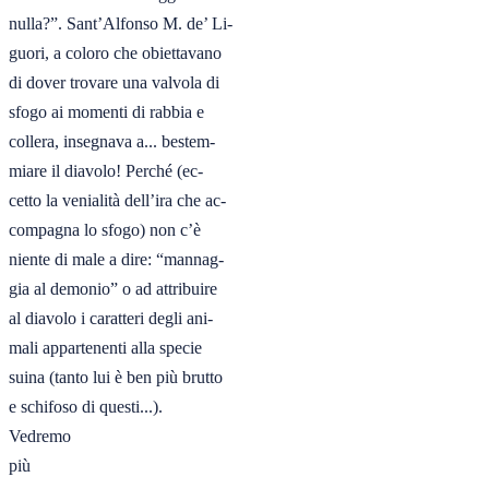
nulla?”. Sant’Alfonso M. de’ Li-

guori, a coloro che obiettavano

di dover trovare una valvola di

sfogo ai momenti di rabbia e

collera, insegnava a... bestem-

miare il diavolo! Perché (ec-

cetto la venialità dell’ira che ac-

compagna lo sfogo) non c’è

niente di male a dire: “mannag-

gia al demonio” o ad attribuire

al diavolo i caratteri degli ani-

mali appartenenti alla specie

suina (tanto lui è ben più brutto

e schifoso di questi...).

Vedremo 

più 
