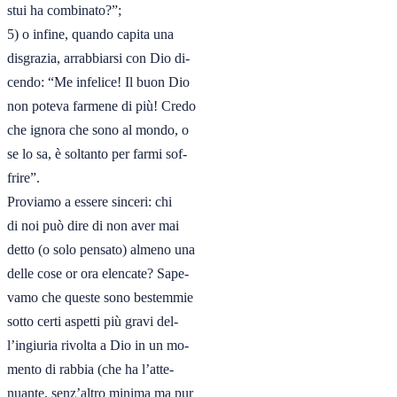
stui ha combinato?”; 

5) o infine, quando capita una

disgrazia, arrabbiarsi con Dio di-

cendo: “Me infelice! Il buon Dio

non poteva farmene di più! Credo

che ignora che sono al mondo, o

se lo sa, è soltanto per farmi sof-

frire”. 

Proviamo a essere sinceri: chi

di noi può dire di non aver mai

detto (o solo pensato) almeno una

delle cose or ora elencate? Sape-

vamo che queste sono bestemmie

sotto certi aspetti più gravi del-

l’ingiuria rivolta a Dio in un mo-

mento di rabbia (che ha l’atte-

nuante, senz’altro minima ma pur
