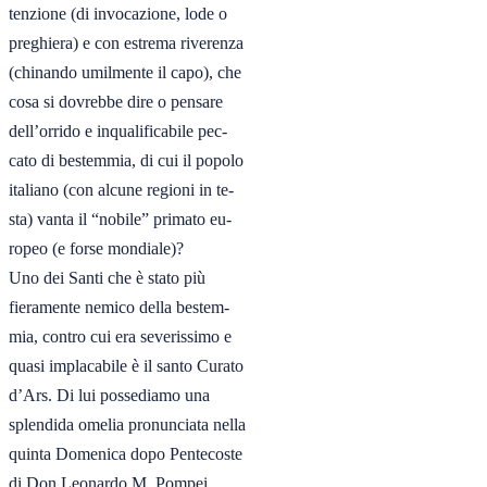
tenzione (di invocazione, lode o

preghiera) e con estrema riverenza

(chinando umilmente il capo), che

cosa si dovrebbe dire o pensare

dell’orrido e inqualificabile pec-

cato di bestemmia, di cui il popolo

italiano (con alcune regioni in te-

sta) vanta il “nobile” primato eu-

ropeo (e forse mondiale)?

Uno dei Santi che è stato più

fieramente nemico della bestem-

mia, contro cui era severissimo e

quasi implacabile è il santo Curato

d’Ars. Di lui possediamo una

splendida omelia pronunciata nella

quinta Domenica dopo Pentecoste

di Don Leonardo M. Pompei
