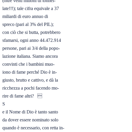
(oltre venti milioni di tonnel-

late!!!); tale cifra equivale a 37

miliardi di euro annuo di

spreco (pari al 3% del PIL);

con ciò che si butta, potrebbero

sfamarsi, ogni anno 44.472.914

persone, pari ai 3/4 della popo-

lazione italiana. Siamo ancora

convinti che i bambini muo-

iono di fame perché Dio è in-

giusto, brutto e cattivo, e dà la

ricchezza a pochi facendo mo-

rire di fame altri?   

S

e il Nome di Dio è tanto santo

da dover essere nominato solo

quando è necessario, con retta in-
