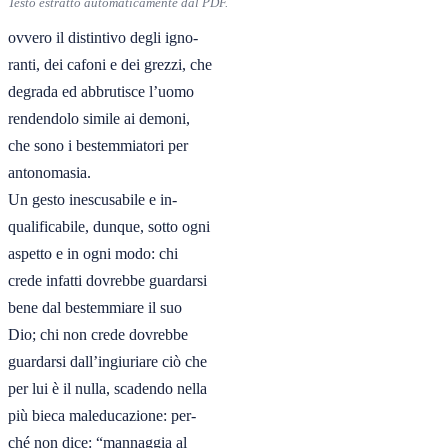
Testo estratto automaticamente dal PDF.
ovvero il distintivo degli igno-

ranti, dei cafoni e dei grezzi, che

degrada ed abbrutisce l’uomo

rendendolo simile ai demoni,

che sono i bestemmiatori per

antonomasia. 

Un gesto inescusabile e in-

qualificabile, dunque, sotto ogni

aspetto e in ogni modo: chi

crede infatti dovrebbe guardarsi

bene dal bestemmiare il suo

Dio; chi non crede dovrebbe

guardarsi dall’ingiuriare ciò che

per lui è il nulla, scadendo nella

più bieca maleducazione: per-

ché non dice: “mannaggia al
