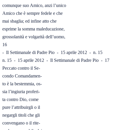
comunque suo Amico, anzi l’unico

Amico che è sempre fedele e che

mai sbaglia; ed infine atto che

esprime la somma maleducazione,

grossolanità e volgarità dell’uomo,

16

-  Il Settimanale di Padre Pio  -  15 aprile 2012  -  n. 15

n. 15  -  15 aprile 2012  -  Il Settimanale di Padre Pio  -  17

Peccato contro il Se-

condo Comandamen-

to è la bestemmia, os-

sia l’ingiuria proferi-

ta contro Dio, come

pure l’attribuirgli o il

negargli titoli che gli

convengano o il rite-
