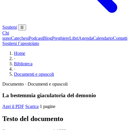
Sostieni
☰
Chi
sono
Catechesi
Podcast
Blog
Preghiere
Libri
Agenda
Calendario
Contatti
Sostieni l’apostolato
Home
·
Biblioteca
·
Documenti e opuscoli
Documento · Documenti e opuscoli
La bestemmia giaculatoria del demonio
Apri il PDF
Scarica
1 pagine
Testo del documento