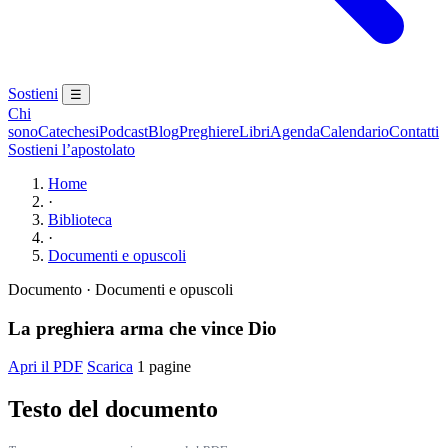
Sostieni
☰
Chi
sono
Catechesi
Podcast
Blog
Preghiere
Libri
Agenda
Calendario
Contatti
Sostieni l’apostolato
Home
·
Biblioteca
·
Documenti e opuscoli
Documento · Documenti e opuscoli
La preghiera arma che vince Dio
Apri il PDF
Scarica
1 pagine
Testo del documento