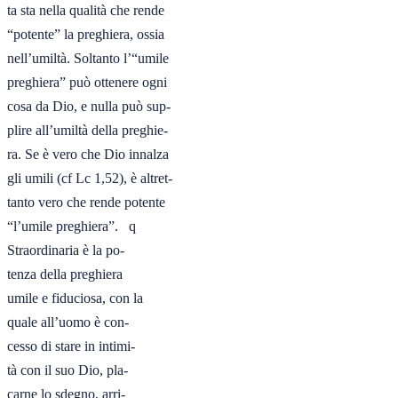
ta sta nella qualità che rende

“potente” la preghiera, ossia

nell’umiltà. Soltanto l’“umile

preghiera” può ottenere ogni

cosa da Dio, e nulla può sup-

plire all’umiltà della preghie-

ra. Se è vero che Dio innalza

gli umili (cf Lc 1,52), è altret-

tanto vero che rende potente

“l’umile preghiera”.   q

Straordinaria è la po-

tenza della preghiera

umile e fiduciosa, con la

quale all’uomo è con-

cesso di stare in intimi-

tà con il suo Dio, pla-

carne lo sdegno, arri-
