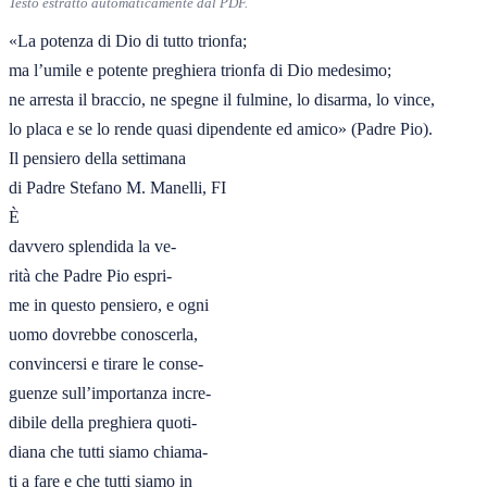
Testo estratto automaticamente dal PDF.
«La potenza di Dio di tutto trionfa;

ma l’umile e potente preghiera trionfa di Dio medesimo;

ne arresta il braccio, ne spegne il fulmine, lo disarma, lo vince,

lo placa e se lo rende quasi dipendente ed amico» (Padre Pio).

Il pensiero della settimana

di Padre Stefano M. Manelli, FI

È

davvero splendida la ve-

rità che Padre Pio espri-

me in questo pensiero, e ogni

uomo dovrebbe conoscerla,

convincersi e tirare le conse-

guenze sull’importanza incre-

dibile della preghiera quoti-

diana che tutti siamo chiama-

ti a fare e che tutti siamo in
