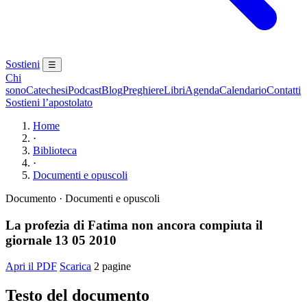
Sostieni
☰
Chi
sono
Catechesi
Podcast
Blog
Preghiere
Libri
Agenda
Calendario
Contatti
Sostieni l’apostolato
Home
·
Biblioteca
·
Documenti e opuscoli
Documento · Documenti e opuscoli
La profezia di Fatima non ancora compiuta il
giornale 13 05 2010
Apri il PDF
Scarica
2 pagine
Testo del documento