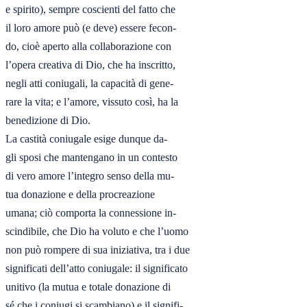
e spirito), sempre coscienti del fatto che

il loro amore può (e deve) essere fecon-

do, cioè aperto alla collaborazione con

l’opera creativa di Dio, che ha inscritto,

negli atti coniugali, la capacità di gene-

rare la vita; e l’amore, vissuto così, ha la

benedizione di Dio.

La castità coniugale esige dunque da-

gli sposi che mantengano in un contesto

di vero amore l’integro senso della mu-

tua donazione e della procreazione

umana; ciò comporta la connessione in-

scindibile, che Dio ha voluto e che l’uomo

non può rompere di sua iniziativa, tra i due

significati dell’atto coniugale: il significato

unitivo (la mutua e totale donazione di

sé che i coniugi si scambiano) e il signifi-
