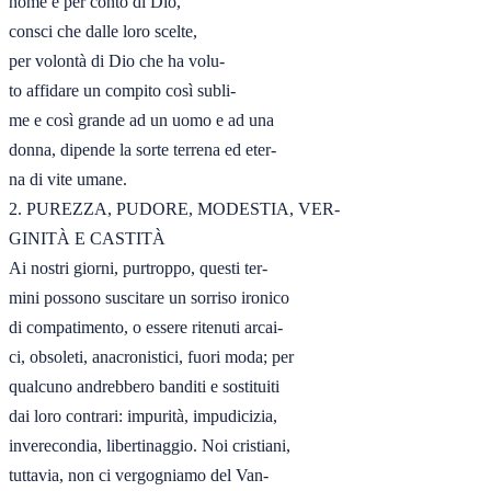
nome e per conto di Dio,

consci che dalle loro scelte,

per volontà di Dio che ha volu-

to affidare un compito così subli-

me e così grande ad un uomo e ad una

donna, dipende la sorte terrena ed eter-

na di vite umane.

2. PUREZZA, PUDORE, MODESTIA, VER-

GINITÀ E CASTITÀ

Ai nostri giorni, purtroppo, questi ter-

mini possono suscitare un sorriso ironico

di compatimento, o essere ritenuti arcai-

ci, obsoleti, anacronistici, fuori moda; per

qualcuno andrebbero banditi e sostituiti

dai loro contrari: impurità, impudicizia,

inverecondia, libertinaggio. Noi cristiani,

tuttavia, non ci vergogniamo del Van-
