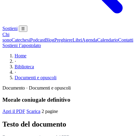
Sostieni
☰
Chi
sono
Catechesi
Podcast
Blog
Preghiere
Libri
Agenda
Calendario
Contatti
Sostieni l’apostolato
Home
·
Biblioteca
·
Documenti e opuscoli
Documento · Documenti e opuscoli
Morale coniugale definitivo
Apri il PDF
Scarica
2 pagine
Testo del documento