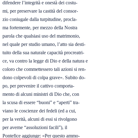
difendere l’integrità e onestà dei costu-

mi, per preservare la castità del consor-

zio coniugale dalla turpitudine, procla-

ma fortemente, per mezzo della Nostra

parola che qualsiasi uso del matrimonio,

nel quale per studio umano, l’atto sia desti-

tuito della sua naturale capacità procreatri-

ce, va contro la legge di Dio e della natura e

coloro che commettessero tali azioni si ren-

dono colpevoli di colpa grave». Subito do-

po, per prevenire il cattivo comporta-

mento di alcuni ministri di Dio che, con

la scusa di essere “buoni” e “aperti” tra-

viano le coscienze dei fedeli (ed a cui,

per la verità, alcuni di essi si rivolgono

per averne “assoluzioni facili”), il

Pontefice aggiunge: «Per questo ammo-
