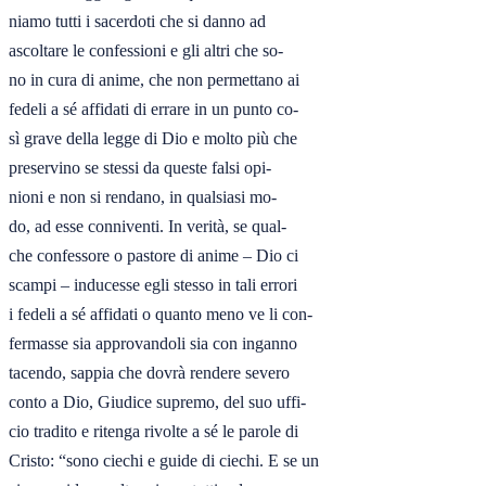
niamo tutti i sacerdoti che si danno ad

ascoltare le confessioni e gli altri che so-

no in cura di anime, che non permettano ai

fedeli a sé affidati di errare in un punto co-

sì grave della legge di Dio e molto più che

preservino se stessi da queste falsi opi-

nioni e non si rendano, in qualsiasi mo-

do, ad esse conniventi. In verità, se qual-

che confessore o pastore di anime – Dio ci

scampi – inducesse egli stesso in tali errori

i fedeli a sé affidati o quanto meno ve li con-

fermasse sia approvandoli sia con inganno

tacendo, sappia che dovrà rendere severo

conto a Dio, Giudice supremo, del suo uffi-

cio tradito e ritenga rivolte a sé le parole di

Cristo: “sono ciechi e guide di ciechi. E se un
