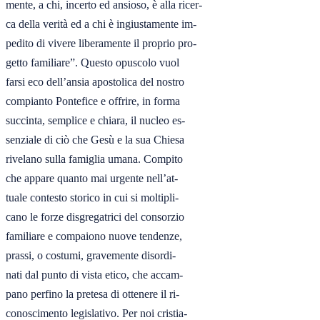
mente, a chi, incerto ed ansioso, è alla ricer-

ca della verità ed a chi è ingiustamente im-

pedito di vivere liberamente il proprio pro-

getto familiare”. Questo opuscolo vuol

farsi eco dell’ansia apostolica del nostro

compianto Pontefice e offrire, in forma

succinta, semplice e chiara, il nucleo es-

senziale di ciò che Gesù e la sua Chiesa

rivelano sulla famiglia umana. Compito

che appare quanto mai urgente nell’at-

tuale contesto storico in cui si moltipli-

cano le forze disgregatrici del consorzio

familiare e compaiono nuove tendenze,

prassi, o costumi, gravemente disordi-

nati dal punto di vista etico, che accam-

pano perfino la pretesa di ottenere il ri-

conoscimento legislativo. Per noi cristia-
