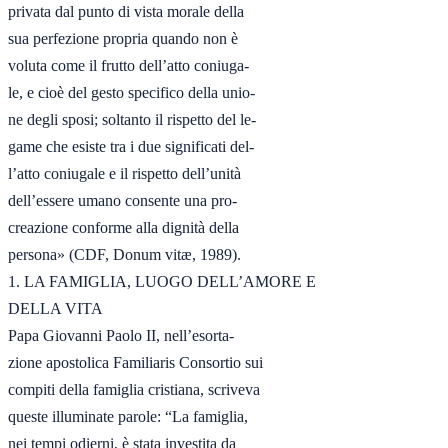
privata dal punto di vista morale della

sua perfezione propria quando non è

voluta come il frutto dell’atto coniuga-

le, e cioè del gesto specifico della unio-

ne degli sposi; soltanto il rispetto del le-

game che esiste tra i due significati del-

l’atto coniugale e il rispetto dell’unità

dell’essere umano consente una pro-

creazione conforme alla dignità della

persona» (CDF, Donum vitæ, 1989).

1. LA FAMIGLIA, LUOGO DELL’AMORE E

DELLA VITA

Papa Giovanni Paolo II, nell’esorta-

zione apostolica Familiaris Consortio sui

compiti della famiglia cristiana, scriveva

queste illuminate parole: “La famiglia,

nei tempi odierni, è stata investita da
