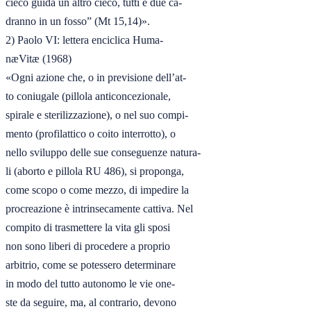
cieco guida un altro cieco, tutti e due ca-

dranno in un fosso” (Mt 15,14)».

2) Paolo VI: lettera enciclica Huma-

næVitæ (1968)

«Ogni azione che, o in previsione dell’at-

to coniugale (pillola anticoncezionale,

spirale e sterilizzazione), o nel suo compi-

mento (profilattico o coito interrotto), o

nello sviluppo delle sue conseguenze natura-

li (aborto e pillola RU 486), si proponga,

come scopo o come mezzo, di impedire la

procreazione è intrinsecamente cattiva. Nel

compito di trasmettere la vita gli sposi

non sono liberi di procedere a proprio

arbitrio, come se potessero determinare

in modo del tutto autonomo le vie one-

ste da seguire, ma, al contrario, devono
