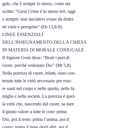
gelo, che è sempre lo stesso, come sta

scritto: “Gesù Cristo è lo stesso ieri, oggi

e sempre: non lasciatevi sviare da dottri-

ne varie e peregrine” (Eb 13,8-9).

LINEE ESSENZIALI 

DELL’INSEGNAMENTO DELLA CHIESA

IN MATERIA DI MORALE CONIUGALE
Il Signore Gesù disse: “Beati i puri di

cuore, perché vedranno Dio” (Mt 5,8).

Nella purezza di cuore, infatti, sono con-

tenute tutte le virtù necessarie per esse-

re santi nel corpo e nello spirito, nella fa-

miglia e nella società. La purezza è quel-

la virtù che, nascendo dal cuore, sa dare

il giusto valore a tutte le cose: prima

Dio, poi il resto; prima l’anima, poi il

corpo; prima il bene degli altri, poi il
