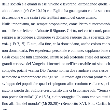
della società e a quanti in essi vivono e lavorano, diffondendo quella «v
abbondanza» (cfr Gv 10,10) che Egli ci ha guadagnato con la sua croc
risurrezione e che sazia i più legittimi aneliti del cuore umano. 

Nulla imponiamo, ma sempre proponiamo, come Pietro ci raccomanda 
una delle sue lettere: «Adorate il Signore, Cristo, nei vostri cuori, pront
sempre a rispondere a chiunque vi domandi ragione della speranza che 
voi» (1Pt 3,15). E tutti, alla fine, ce la domandano, anche coloro che 
non domandarla. Per esperienza personale e comune, sappiamo bene c
Gesù colui che tutti attendono. Infatti le più profonde attese del mondo 
grandi certezze del Vangelo si incrociano nell’irrecusabile missione che
compete, poiché «senza Dio l’uomo non sa dove andare e non riesce 

nemmeno a comprendere chi egli sia. Di fronte agli enormi problemi de
sviluppo dei popoli che quasi ci spingono allo sconforto e alla resa, ci 
aiuto la parola del Signore Gesù Cristo che ci fa consapevoli: “Senza d
non potete far nulla” (Gv 15,5), e c’incoraggia: “Io sono con voi tutti i 
fino alla fine del mondo” (Mt 28,20)» (Benedetto XVI, Enc. Caritas in 