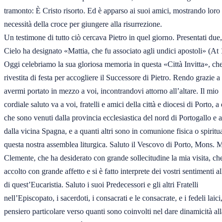
tramonto: È Cristo risorto. Ed è apparso ai suoi amici, mostrando loro l
necessità della croce per giungere alla risurrezione. 

Un testimone di tutto ciò cercava Pietro in quel giorno. Presentati due, i
Cielo ha designato «Mattia, che fu associato agli undici apostoli» (At 1
Oggi celebriamo la sua gloriosa memoria in questa «Città Invitta», che 
rivestita di festa per accogliere il Successore di Pietro. Rendo grazie a 
avermi portato in mezzo a voi, incontrandovi attorno all’altare. Il mio 

cordiale saluto va a voi, fratelli e amici della città e diocesi di Porto, a q
che sono venuti dalla provincia ecclesiastica del nord di Portogallo e a
dalla vicina Spagna, e a quanti altri sono in comunione fisica o spiritua
questa nostra assemblea liturgica. Saluto il Vescovo di Porto, Mons. M
Clemente, che ha desiderato con grande sollecitudine la mia visita, ch
accolto con grande affetto e si è fatto interprete dei vostri sentimenti all
di quest’Eucaristia. Saluto i suoi Predecessori e gli altri Fratelli 

nell’Episcopato, i sacerdoti, i consacrati e le consacrate, e i fedeli laici
pensiero particolare verso quanti sono coinvolti nel dare dinamicità alla