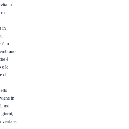
ita in 

e e 

in 

i 

è in 

sembrano 

he è 

e le 

 ci 

llo 

viene in 

i me 

giorni, 

veritate, 
