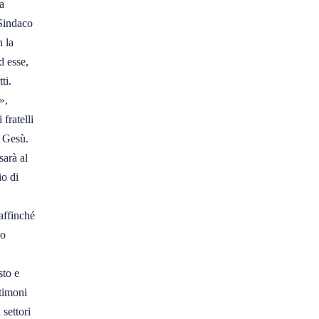
 

Sindaco 

la 

 esse, 

i. 

, 

ratelli 

 Gesù. 

arà al 

o di 

ffinché 

 

to e 

imoni 

ettori 
