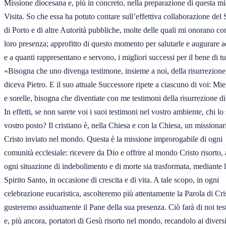
Missione diocesana e, più in concreto, nella preparazione di questa mia
Visita. So che essa ha potuto contare sull’effettiva collaborazione del 
di Porto e di altre Autorità pubbliche, molte delle quali mi onorano con 
loro presenza; approfitto di questo momento per salutarle e augurare ad
e a quanti rappresentano e servono, i migliori successi per il bene di tutt
«Bisogna che uno divenga testimone, insieme a noi, della risurrezione»
diceva Pietro. E il suo attuale Successore ripete a ciascuno di voi: Miei f
e sorelle, bisogna che diventiate con me testimoni della risurrezione di
In effetti, se non sarete voi i suoi testimoni nel vostro ambiente, chi lo s
vostro posto? Il cristiano è, nella Chiesa e con la Chiesa, un missionari
Cristo inviato nel mondo. Questa è la missione improrogabile di ogni 

comunità ecclesiale: ricevere da Dio e offrire al mondo Cristo risorto, a
ogni situazione di indebolimento e di morte sia trasformata, mediante lo
Spirito Santo, in occasione di crescita e di vita. A tale scopo, in ogni 

celebrazione eucaristica, ascolteremo più attentamente la Parola di Cris
gusteremo assiduamente il Pane della sua presenza. Ciò farà di noi test
e, più ancora, portatori di Gesù risorto nel mondo, recandolo ai diversi s