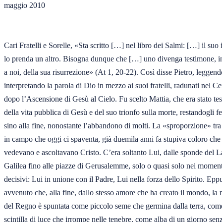
maggio 2010  

Cari Fratelli e Sorelle, «Sta scritto […] nel libro dei Salmi: […] il suo i
lo prenda un altro. Bisogna dunque che […] uno divenga testimone, in
a noi, della sua risurrezione» (At 1, 20-22). Così disse Pietro, leggendo
interpretando la parola di Dio in mezzo ai suoi fratelli, radunati nel Ce
dopo l’Ascensione di Gesù al Cielo. Fu scelto Mattia, che era stato tes
della vita pubblica di Gesù e del suo trionfo sulla morte, restandogli fe
sino alla fine, nonostante l’abbandono di molti. La «sproporzione» tra l
in campo che oggi ci spaventa, già duemila anni fa stupiva coloro che 
vedevano e ascoltavano Cristo. C’era soltanto Lui, dalle sponde del La
Galilea fino alle piazze di Gerusalemme, solo o quasi solo nei momenti
decisivi: Lui in unione con il Padre, Lui nella forza dello Spirito. Eppu
avvenuto che, alla fine, dallo stesso amore che ha creato il mondo, la n
del Regno è spuntata come piccolo seme che germina dalla terra, come
scintilla di luce che irrompe nelle tenebre, come alba di un giorno senz