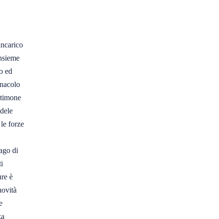
ncarico 

sieme 

 ed 

nacolo 

timone 

dele 

e forze 



go di 

 

re è 

ovità 

 

a 
