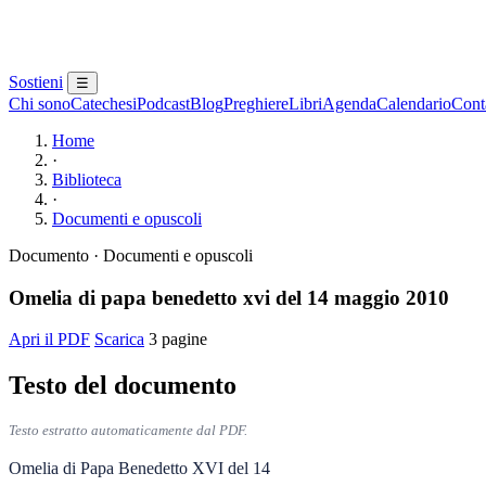
Sostieni
☰
Chi sono
Catechesi
Podcast
Blog
Preghiere
Libri
Agenda
Calendario
Conta
Home
·
Biblioteca
·
Documenti e opuscoli
Documento · Documenti e opuscoli
Omelia di papa benedetto xvi del 14 maggio 2010
Apri il PDF
Scarica
3 pagine
Testo del documento
Testo estratto automaticamente dal PDF.
Omelia di Papa Benedetto XVI del 14 
