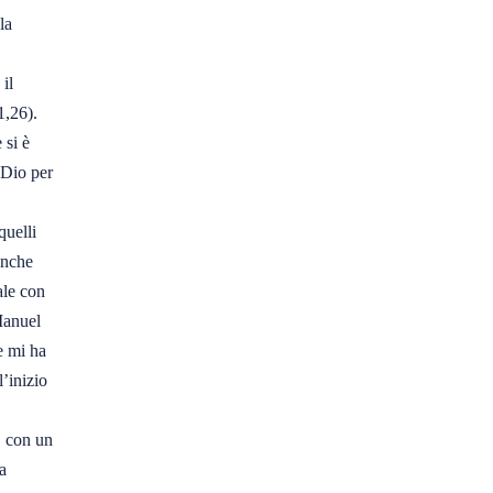
a 

l 

,26). 

si è 

Dio per 

uelli 

nche 

le con 

anuel 

e mi ha
’inizio 

, con un 

 
