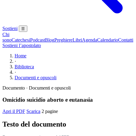
Sostieni
☰
Chi
sono
Catechesi
Podcast
Blog
Preghiere
Libri
Agenda
Calendario
Contatti
Sostieni l’apostolato
Home
·
Biblioteca
·
Documenti e opuscoli
Documento · Documenti e opuscoli
Omicidio suicidio aborto e eutanasia
Apri il PDF
Scarica
2 pagine
Testo del documento