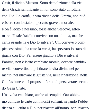
Gesù, il divino Maestro. Sono demolizione della vita

della Grazia santificante in noi, sono stato di rottura

con Dio. La carità, la vita divina della Grazia, non può

esistere con lo stato di peccato grave e mortale.

Non è lecito a nessuno, fosse anche vescovo, affer-

mare: “Il tale fratello convive con una donna, ma che

carità grande ha e Dio lo salverà”. Chi convive o com-

pie cose simili, ha rotto la carità, ha spezzato lo stato di

grazia con Dio. Per essere gradito a Dio e salvarsi

l’anima, non è lecito cambiare morale; occorre cambia-

re vita, convertirsi, ripristinare la vita divina nel penti-

mento, nel ritrovare la giusta via, nella riparazione, nella

Confessione e nel proposito fermo di perseverare secon-

do Gesù Cristo.

Una volta era chiaro, anche ai semplici. Ora abbia-

mo confuso le carte con i nostri sofismi, negando l’obbe-

dienza e il culto a Dio, per piacere all’uomo, per “piacer-
