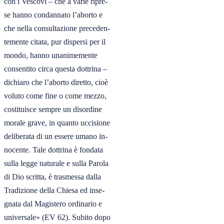
con i Vescovi – che a varie ripre-

se hanno condannato l’aborto e

che nella consultazione preceden-

temente citata, pur dispersi per il

mondo, hanno unanimemente

consentito circa questa dottrina –

dichiaro che l’aborto diretto, cioè

voluto come fine o come mezzo,

costituisce sempre un disordine

morale grave, in quanto uccisione

deliberata di un essere umano in-

nocente. Tale dottrina è fondata

sulla legge naturale e sulla Parola

di Dio scritta, è trasmessa dalla

Tradizione della Chiesa ed inse-

gnata dal Magistero ordinario e

universale» (EV 62). Subito dopo
