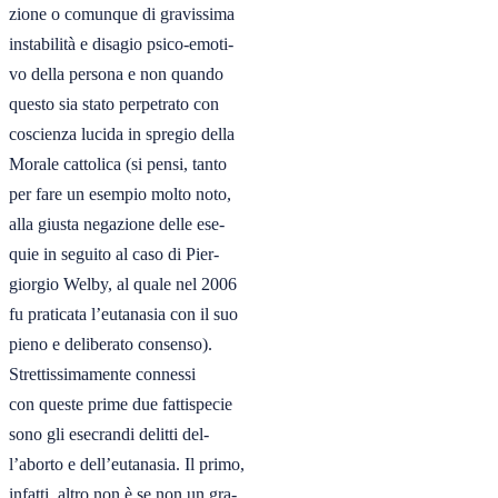
zione o comunque di gravissima

instabilità e disagio psico-emoti-

vo della persona e non quando

questo sia stato perpetrato con

coscienza lucida in spregio della

Morale cattolica (si pensi, tanto

per fare un esempio molto noto,

alla giusta negazione delle ese-

quie in seguito al caso di Pier-

giorgio Welby, al quale nel 2006

fu praticata l’eutanasia con il suo

pieno e deliberato consenso). 

Strettissimamente connessi

con queste prime due fattispecie

sono gli esecrandi delitti del-

l’aborto e dell’eutanasia. Il primo,

infatti, altro non è se non un gra-
