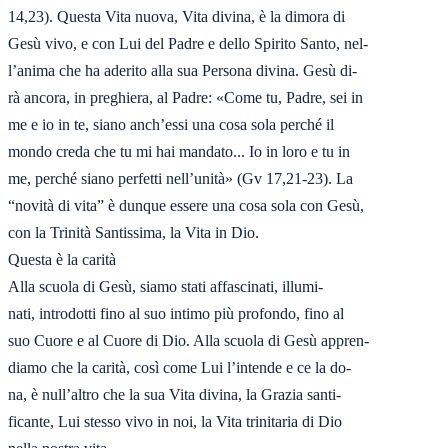
14,23). Questa Vita nuova, Vita divina, è la dimora di

Gesù vivo, e con Lui del Padre e dello Spirito Santo, nel-

l’anima che ha aderito alla sua Persona divina. Gesù di-

rà ancora, in preghiera, al Padre: «Come tu, Padre, sei in

me e io in te, siano anch’essi una cosa sola perché il

mondo creda che tu mi hai mandato... Io in loro e tu in

me, perché siano perfetti nell’unità» (Gv 17,21-23). La

“novità di vita” è dunque essere una cosa sola con Gesù,

con la Trinità Santissima, la Vita in Dio.

Questa è la carità

Alla scuola di Gesù, siamo stati affascinati, illumi-

nati, introdotti fino al suo intimo più profondo, fino al

suo Cuore e al Cuore di Dio. Alla scuola di Gesù appren-

diamo che la carità, così come Lui l’intende e ce la do-

na, è null’altro che la sua Vita divina, la Grazia santi-

ficante, Lui stesso vivo in noi, la Vita trinitaria di Dio
