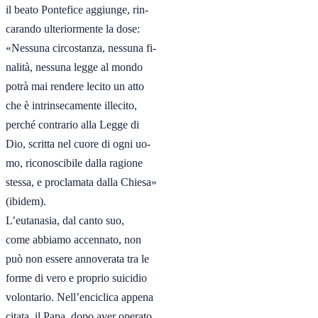
il beato Pontefice aggiunge, rin-

carando ulteriormente la dose:

«Nessuna circostanza, nessuna fi-

nalità, nessuna legge al mondo

potrà mai rendere lecito un atto

che è intrinsecamente illecito,

perché contrario alla Legge di

Dio, scritta nel cuore di ogni uo-

mo, riconoscibile dalla ragione

stessa, e proclamata dalla Chiesa»

(ibidem).

L’eutanasia, dal canto suo,

come abbiamo accennato, non

può non essere annoverata tra le

forme di vero e proprio suicidio

volontario. Nell’enciclica appena

citata, il Papa, dopo aver operato
