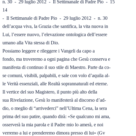
n. 30  -  29 luglio 2012  -  Il Settimanale di Padre Pio  -  15

14

-  Il Settimanale di Padre Pio  -  29 luglio 2012  -  n. 30

dell’acqua viva, la Grazia che santifica, la vita nuova in

Lui, l’essere nuovo, l’elevazione ontologica dell’essere

umano alla Vita stessa di Dio.

Possiamo leggere e rileggere i Vangeli da capo a

fondo, ma troveremo a ogni pagina che Gesù conserva e

manifesta di continuo il suo stile di Maestro. Parte da co-

se comuni, visibili, palpabili, e sale con volo d’aquila al-

le Verità essenziali, alle Realtà soprannaturali ed eterne.

Il vertice del suo Magistero, il punto più alto della

sua Rivelazione, Gesù lo manifesterà al discorso d’ad-

dio, o meglio di “arrivederci” nell’Ultima Cena, la sera

prima del suo patire, quando dirà: «Se qualcuno mi ama,

osserverà la mia parola e il Padre mio lo amerà, e noi

verremo a lui e prenderemo dimora presso di lui» (Gv
