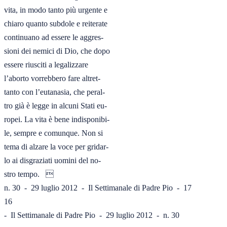
vita, in modo tanto più urgente e

chiaro quanto subdole e reiterate

continuano ad essere le aggres-

sioni dei nemici di Dio, che dopo

essere riusciti a legalizzare

l’aborto vorrebbero fare altret-

tanto con l’eutanasia, che peral-

tro già è legge in alcuni Stati eu-

ropei. La vita è bene indisponibi-

le, sempre e comunque. Non si

tema di alzare la voce per gridar-

lo ai disgraziati uomini del no-

stro tempo.   

n. 30  -  29 luglio 2012  -  Il Settimanale di Padre Pio  -  17

16

-  Il Settimanale di Padre Pio  -  29 luglio 2012  -  n. 30