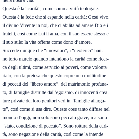
nella nostra vita.

Questa è la “carità”, come somma virtù teologale.

Questa è la fede che si espande nella carità: Gesù vivo,

il divino Vivente in noi, che ci abilita ad amare Dio e i

fratelli, così come Lui li ama, con il suo essere stesso e

il suo stile: la vita offerta come dono d’amore.

Succede dunque che “i novatori”, i “neoterici” han-

no torto marcio quando intendono la carità come ricer-

ca degli ultimi, come servizio ai poveri, come volonta-

riato, con la pretesa che questo copre una moltitudine

di peccati del “libero amore”, del matrimonio profana-

to, di famiglie distrutte dall’egoismo, di innocenti crea-

ture private del loro genitori veri in “famiglie allarga-

te”, così come si usa dire. Queste cose tanto diffuse nel

mondo d’oggi, non solo sono peccato grave, ma sono

“stato, condizione di peccato”. Sono rottura della cari-

tà, sono negazione della carità, così come la intende
