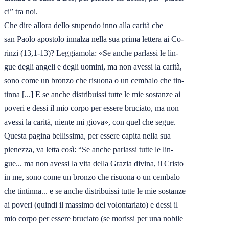
ci” tra noi.

Che dire allora dello stupendo inno alla carità che

san Paolo apostolo innalza nella sua prima lettera ai Co-

rinzi (13,1-13)? Leggiamola: «Se anche parlassi le lin-

gue degli angeli e degli uomini, ma non avessi la carità,

sono come un bronzo che risuona o un cembalo che tin-

tinna [...] E se anche distribuissi tutte le mie sostanze ai

poveri e dessi il mio corpo per essere bruciato, ma non

avessi la carità, niente mi giova», con quel che segue.

Questa pagina bellissima, per essere capita nella sua

pienezza, va letta così: “Se anche parlassi tutte le lin-

gue... ma non avessi la vita della Grazia divina, il Cristo

in me, sono come un bronzo che risuona o un cembalo

che tintinna... e se anche distribuissi tutte le mie sostanze

ai poveri (quindi il massimo del volontariato) e dessi il

mio corpo per essere bruciato (se morissi per una nobile
