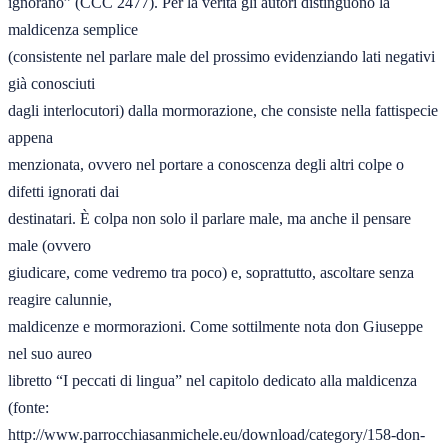
ignorano” (CCC 2477). Per la verità gli autori distinguono la 
maldicenza semplice 

(consistente nel parlare male del prossimo evidenziando lati negativi 
già conosciuti 

dagli interlocutori) dalla mormorazione, che consiste nella fattispecie 
appena 

menzionata, ovvero nel portare a conoscenza degli altri colpe o 
difetti ignorati dai 

destinatari. È colpa non solo il parlare male, ma anche il pensare 
male (ovvero 

giudicare, come vedremo tra poco) e, soprattutto, ascoltare senza 
reagire calunnie, 

maldicenze e mormorazioni. Come sottilmente nota don Giuseppe 
nel suo aureo 

libretto “I peccati di lingua” nel capitolo dedicato alla maldicenza 
(fonte: 

http://www.parrocchiasanmichele.eu/download/category/158-don-