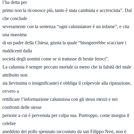
l’ha detta per 

primo non la riconosce più, tanto è stata cambiata e accresciuta”. Dal 
che conclude 

severamente con la sentenza “ogni calunniatore è un infame”, e cita 
una massima 

di un padre della Chiesa, giusta la quale “bisognerebbe scacciare i 
maldicenti dalla 

società degli uomini come se si trattasse di bestie feroci”. 

La calunnia è sempre peccato mortale (a meno che la falsità del male 
attribuito non 

sia lievissima o insignificante) e obbliga il colpevole alla riparazione, 
ovvero a 

rettificare l’informazione calunniosa con gli stessi mezzi e nei 
confronti delle stesse 

persone a cui è pervenuta per colpa sua. Purtroppo, come insegna il 
celebre 

aneddoto del pollo spennato raccontato da san Filippo Neri, non è 