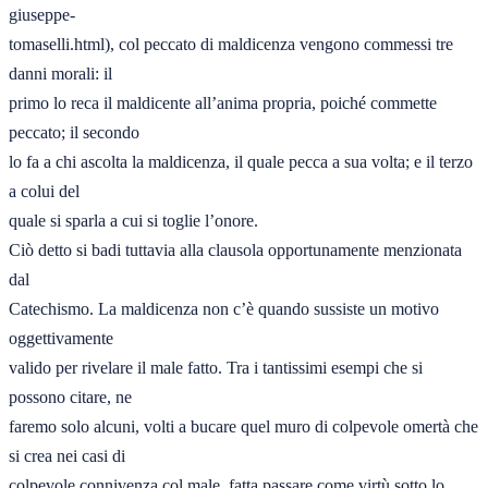
giuseppe-

tomaselli.html), col peccato di maldicenza vengono commessi tre 
danni morali: il 

primo lo reca il maldicente all’anima propria, poiché commette 
peccato; il secondo 

lo fa a chi ascolta la maldicenza, il quale pecca a sua volta; e il terzo 
a colui del 

quale si sparla a cui si toglie l’onore. 

Ciò detto si badi tuttavia alla clausola opportunamente menzionata 
dal 

Catechismo. La maldicenza non c’è quando sussiste un motivo 
oggettivamente 

valido per rivelare il male fatto. Tra i tantissimi esempi che si 
possono citare, ne 

faremo solo alcuni, volti a bucare quel muro di colpevole omertà che 
si crea nei casi di 

colpevole connivenza col male, fatta passare come virtù sotto lo 