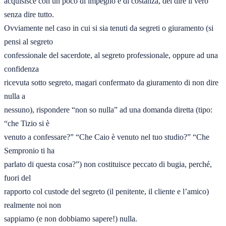
acquisisce con un poco di impegno e di costanza, del dire il vero 
senza dire tutto. 

Ovviamente nel caso in cui si sia tenuti da segreti o giuramento (si 
pensi al segreto 

confessionale del sacerdote, al segreto professionale, oppure ad una 
confidenza 

ricevuta sotto segreto, magari confermato da giuramento di non dire 
nulla a 

nessuno), rispondere “non so nulla” ad una domanda diretta (tipo: 
“che Tizio si è 

venuto a confessare?” “Che Caio è venuto nel tuo studio?” “Che 
Sempronio ti ha 

parlato di questa cosa?”) non costituisce peccato di bugia, perché, 
fuori del 

rapporto col custode del segreto (il penitente, il cliente e l’amico) 
realmente noi non 

sappiamo (e non dobbiamo sapere!) nulla. 
