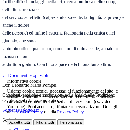
facili e diffusi linciaggi mediatici, ricerca morbosa dello scoop, 
dell’ultima notizia o 

del servizio ad effetto (calpestando, sovente, la dignità, la privacy e 
anche il dolore 

delle persone) ed infine l’estrema faciloneria nella critica e nel 
giudizio, che sono 

tanto più odiosi quanto più, come non di rado accade, appaiono 
faziosi se non 

addirittura gratuiti. Con buona pace della buona fama altrui.
← Documenti e opuscoli
Informativa cookie
Don Leonardo Maria Pompei
Usiamo cookie tecnici, necessari al funzionamento del sito, e
Catechesi, prediche e meditazioni nella fedeltà alla Tradizione
statistiche anonime senza cookie. Solo con il tuo consenso
cattolica e al rito romano antico.
carichiamo contenuti multimediali di terze parti (es. video
YouTube). Puoi accettare, rifiutare o personalizzare. Dettagli
Sostieni l’apostolato
nella
Cookie Policy
e nella
Privacy Policy
.
Sezioni
Accetta tutti
Rifiuta tutti
Personalizza
Chi sono