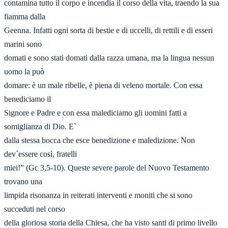
contamina tutto il corpo e incendia il corso della vita, traendo la sua 
fiamma dalla 

Geenna. Infatti ogni sorta di bestie e di uccelli, di rettili e di esseri 
marini sono 

domati e sono stati domati dalla razza umana, ma la lingua nessun 
uomo la può 

domare: è un male ribelle, è piena di veleno mortale. Con essa 
benediciamo il 

Signore e Padre e con essa malediciamo gli uomini fatti a 
somiglianza di Dio. E` 

dalla stessa bocca che esce benedizione e maledizione. Non 
dev`essere così, fratelli 

miei!” (Gc 3,5-10). Queste severe parole del Nuovo Testamento 
trovano una 

limpida risonanza in reiterati interventi e moniti che si sono 
succeduti nel corso 

della gloriosa storia della Chiesa, che ha visto santi di primo livello 