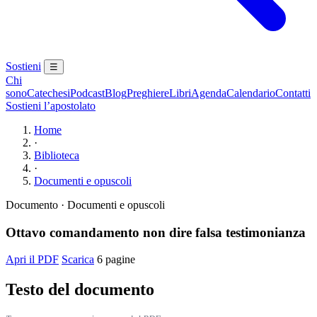
Sostieni
☰
Chi
sono
Catechesi
Podcast
Blog
Preghiere
Libri
Agenda
Calendario
Contatti
Sostieni l’apostolato
Home
·
Biblioteca
·
Documenti e opuscoli
Documento · Documenti e opuscoli
Ottavo comandamento non dire falsa testimonianza
Apri il PDF
Scarica
6 pagine
Testo del documento