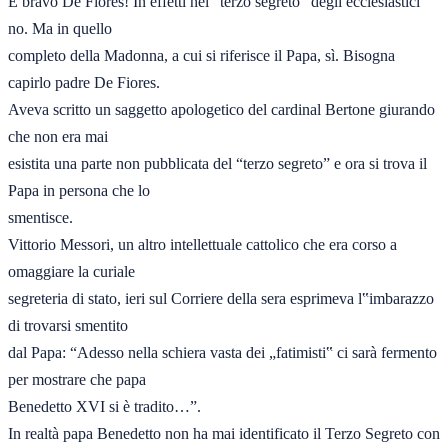
E bravo De Fiores! In effetti nel “terzo segreto” degli ecclesiastici 
no. Ma in quello 

completo della Madonna, a cui si riferisce il Papa, sì. Bisogna 
capirlo padre De Fiores. 

Aveva scritto un saggetto apologetico del cardinal Bertone giurando 
che non era mai 

esistita una parte non pubblicata del “terzo segreto” e ora si trova il 
Papa in persona che lo 

smentisce.  

Vittorio Messori, un altro intellettuale cattolico che era corso a 
omaggiare la curiale 

segreteria di stato, ieri sul Corriere della sera esprimeva l‟imbarazzo 
di trovarsi smentito
dal Papa: “Adesso nella schiera vasta dei „fatimisti‟ ci sarà fermento 
per mostrare che papa 

Benedetto XVI si è tradito…”. 

In realtà papa Benedetto non ha mai identificato il Terzo Segreto con 