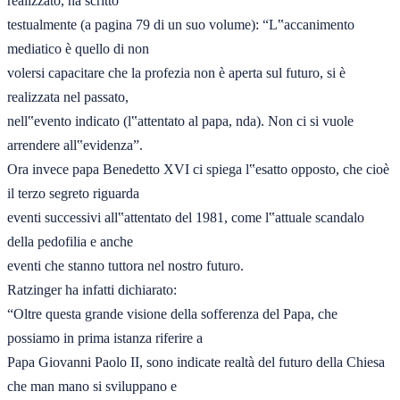
realizzato, ha scritto 

testualmente (a pagina 79 di un suo volume): “L‟accanimento 
mediatico è quello di non 

volersi capacitare che la profezia non è aperta sul futuro, si è 
realizzata nel passato, 

nell‟evento indicato (l‟attentato al papa, nda). Non ci si vuole 
arrendere all‟evidenza”. 

Ora invece papa Benedetto XVI ci spiega l‟esatto opposto, che cioè 
il terzo segreto riguarda 

eventi successivi all‟attentato del 1981, come l‟attuale scandalo 
della pedofilia e anche 

eventi che stanno tuttora nel nostro futuro. 

Ratzinger ha infatti dichiarato: 

“Oltre questa grande visione della sofferenza del Papa, che 
possiamo in prima istanza riferire a 

Papa Giovanni Paolo II, sono indicate realtà del futuro della Chiesa 
che man mano si sviluppano e 
