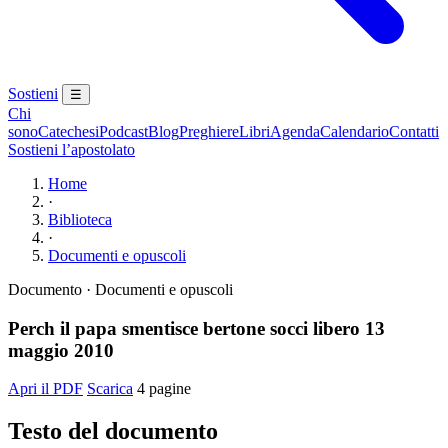
Sostieni
☰
Chi
sono
Catechesi
Podcast
Blog
Preghiere
Libri
Agenda
Calendario
Contatti
Sostieni l’apostolato
Home
·
Biblioteca
·
Documenti e opuscoli
Documento · Documenti e opuscoli
Perch il papa smentisce bertone socci libero 13
maggio 2010
Apri il PDF
Scarica
4 pagine
Testo del documento