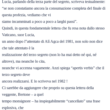
Lucia, parlando della terza parte del segreto, scriveva testualmente:  

“se non constatiamo ancora la consumazione completa del finale di 
questa profezia, vediamo che vi 

siamo incamminati a poco a poco a larghi passi”. 

Quindi, in questa fondamentale lettera che fu resa nota dallo stesso 
Vaticano, suor Lucia, 

un anno dopo l‟attentato di Alì Agca del 1981, non solo non dice 
che tale attentato è la 

realizzazione del terzo segreto (non lo ha mai detto né qui, né 
altrove), ma neanche lo cita, 

neanche vi accenna vagamente. Anzi spiega “apertis verbis” che il 
terzo segreto deve 

ancora realizzarsi. E lo scriveva nel 1982 ! 

Ci sarebbe da aggiungere che proprio su questa lettera della 
veggente, Bertone – a quel 

tempo monsignore – ha inspiegabilmente “cancellato” una frase 
esplosiva, che 
