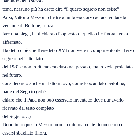
parlando dello stesso 

tema, nessuno più ha osato dire “il quarto segreto non esiste”. 

Anzi, Vittorio Messori, che tre anni fa era corso ad accreditare la 
versione di Bertone, senza 

fare una piega, ha dichiarato l‟opposto di quello che finora aveva 
affermato.  

Ha detto cioè che Benedetto XVI non vede il compimento del Terzo 
segreto nell‟attentato 

del 1981 e non lo ritiene concluso nel passato, ma lo vede proiettato 
nel futuro, 

considerando anche un fatto nuovo, come lo scandalo-pedofilia, 
parte del Segreto (ed è 

chiaro che il Papa non può esserselo inventato: deve pur averlo 
ricavato dal testo completo 

del Segreto…). 

Dopo tutto questo Messori non ha minimamente riconosciuto di 
essersi sbagliato finora, 
