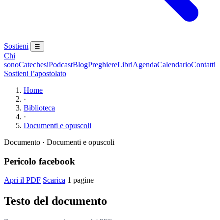
Sostieni
☰
Chi
sono
Catechesi
Podcast
Blog
Preghiere
Libri
Agenda
Calendario
Contatti
Sostieni l’apostolato
Home
·
Biblioteca
·
Documenti e opuscoli
Documento · Documenti e opuscoli
Pericolo facebook
Apri il PDF
Scarica
1 pagine
Testo del documento