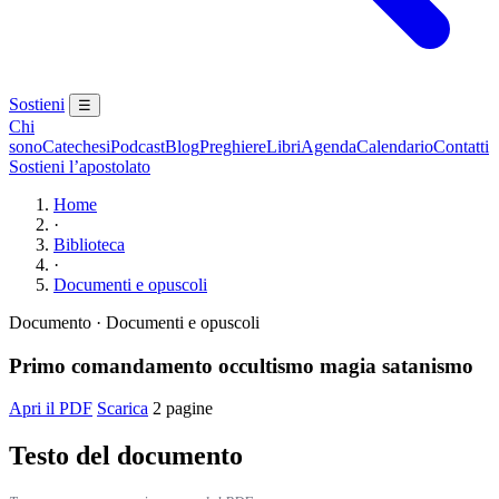
Sostieni
☰
Chi
sono
Catechesi
Podcast
Blog
Preghiere
Libri
Agenda
Calendario
Contatti
Sostieni l’apostolato
Home
·
Biblioteca
·
Documenti e opuscoli
Documento · Documenti e opuscoli
Primo comandamento occultismo magia satanismo
Apri il PDF
Scarica
2 pagine
Testo del documento