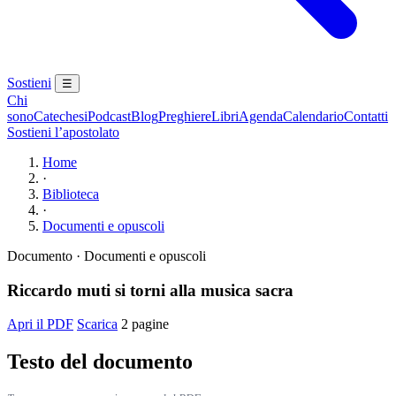
Sostieni
☰
Chi
sono
Catechesi
Podcast
Blog
Preghiere
Libri
Agenda
Calendario
Contatti
Sostieni l’apostolato
Home
·
Biblioteca
·
Documenti e opuscoli
Documento · Documenti e opuscoli
Riccardo muti si torni alla musica sacra
Apri il PDF
Scarica
2 pagine
Testo del documento