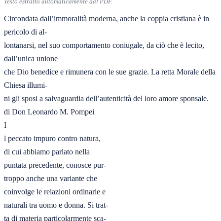
Testo estratto automaticamente dal PDF.
Circondata dall’immoralità moderna, anche la coppia cristiana è in 
pericolo di al-

lontanarsi, nel suo comportamento coniugale, da ciò che è lecito, 
dall’unica unione

che Dio benedice e rimunera con le sue grazie. La retta Morale della 
Chiesa illumi-

ni gli sposi a salvaguardia dell’autenticità del loro amore sponsale.

di Don Leonardo M. Pompei

I

l peccato impuro contro natura,

di cui abbiamo parlato nella

puntata precedente, conosce pur-

troppo anche una variante che

coinvolge le relazioni ordinarie e

naturali tra uomo e donna. Si trat-

ta di materia particolarmente sca-
