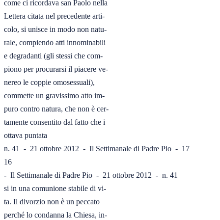
come ci ricordava san Paolo nella

Lettera citata nel precedente arti-

colo, si unisce in modo non natu-

rale, compiendo atti innominabili

e degradanti (gli stessi che com-

piono per procurarsi il piacere ve-

nereo le coppie omosessuali),

commette un gravissimo atto im-

puro contro natura, che non è cer-

tamente consentito dal fatto che i

ottava puntata

n. 41  -  21 ottobre 2012  -  Il Settimanale di Padre Pio  -  17

16

-  Il Settimanale di Padre Pio  -  21 ottobre 2012  -  n. 41

si in una comunione stabile di vi-

ta. Il divorzio non è un peccato

perché lo condanna la Chiesa, in-
