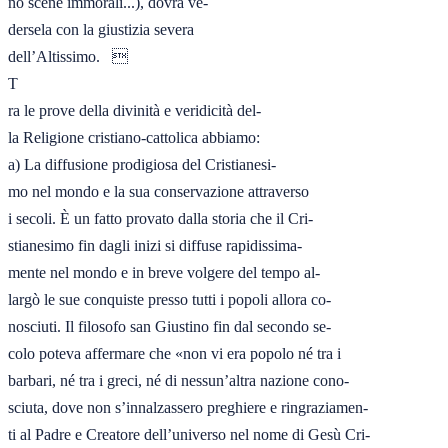
no scene immorali...), dovrà ve-

dersela con la giustizia severa

dell’Altissimo.   

T

ra le prove della divinità e veridicità del-

la Religione cristiano-cattolica abbiamo:

a) La diffusione prodigiosa del Cristianesi-

mo nel mondo e la sua conservazione attraverso

i secoli. È un fatto provato dalla storia che il Cri-

stianesimo fin dagli inizi si diffuse rapidissima-

mente nel mondo e in breve volgere del tempo al-

largò le sue conquiste presso tutti i popoli allora co-

nosciuti. Il filosofo san Giustino fin dal secondo se-

colo poteva affermare che «non vi era popolo né tra i

barbari, né tra i greci, né di nessun’altra nazione cono-

sciuta, dove non s’innalzassero preghiere e ringraziamen-

ti al Padre e Creatore dell’universo nel nome di Gesù Cri-
