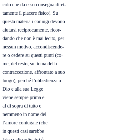
colo che da esso consegua diret-

tamente il piacere fisico). Su

questa materia i coniugi devono

aiutarsi reciprocamente, ricor-

dando che non è mai lecito, per

nessun motivo, accondiscende-

re o cedere su questi punti (co-

me, del resto, sul tema della

contraccezione, affrontato a suo

luogo), perché l’obbedienza a

Dio e alla sua Legge

viene sempre prima e

al di sopra di tutto e

nemmeno in nome del-

l’amore coniugale (che

in questi casi sarebbe

falso e disordinato) è
