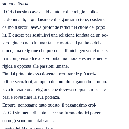
sto crocifisso».

Il Cristianesimo aveva abbattuto le due religioni allo-

ra dominanti, il giudaismo e il paganesimo (che, esistente

da molti secoli, aveva profonde radici nel cuore dei popo-

li). E questo per sostituirvi una religione fondata da un po-

vero giudeo nato in una stalla e morto sul patibolo della

croce; una religione che presenta all’intelligenza dei miste-

ri incomprensibili e alla volontà una morale estremamente

rigida e opposta alle passioni umane.

Fin dal principio essa dovette incontrare le più terri-

bili persecuzioni, ad opera del mondo pagano che non po-

teva tollerare una religione che doveva soppiantare le sue

basi e rovesciare la sua potenza. 

Eppure, nonostante tutto questo, il paganesimo crol-

lò. Gli strumenti di tanto successo furono dodici poveri

coniugi siano uniti dal sacra-

mento del Matrimonio. Tale
