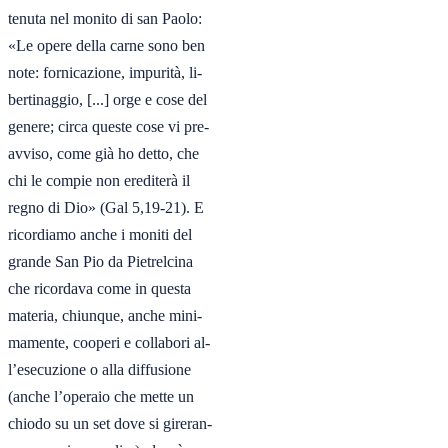
tenuta nel monito di san Paolo:

«Le opere della carne sono ben

note: fornicazione, impurità, li-

bertinaggio, [...] orge e cose del

genere; circa queste cose vi pre-

avviso, come già ho detto, che

chi le compie non erediterà il

regno di Dio» (Gal 5,19-21). E

ricordiamo anche i moniti del

grande San Pio da Pietrelcina

che ricordava come in questa

materia, chiunque, anche mini-

mamente, cooperi e collabori al-

l’esecuzione o alla diffusione

(anche l’operaio che mette un

chiodo su un set dove si gireran-
