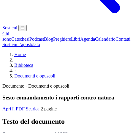
Sostieni
☰
Chi
sono
Catechesi
Podcast
Blog
Preghiere
Libri
Agenda
Calendario
Contatti
Sostieni l’apostolato
Home
·
Biblioteca
·
Documenti e opuscoli
Documento · Documenti e opuscoli
Sesto comandamento i rapporti contro natura
Apri il PDF
Scarica
2 pagine
Testo del documento