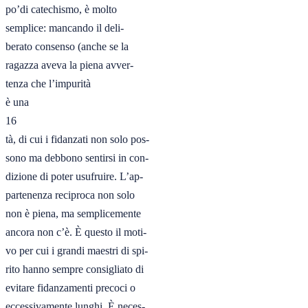
po’di catechismo, è molto

semplice: mancando il deli-

berato consenso (anche se la

ragazza aveva la piena avver-

tenza che l’impurità

è una

16

tà, di cui i fidanzati non solo pos-

sono ma debbono sentirsi in con-

dizione di poter usufruire. L’ap-

partenenza reciproca non solo

non è piena, ma semplicemente

ancora non c’è. È questo il moti-

vo per cui i grandi maestri di spi-

rito hanno sempre consigliato di

evitare fidanzamenti precoci o

eccessivamente lunghi. È neces-
