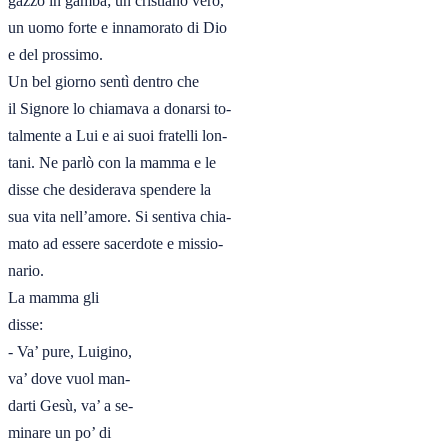
gazzo in gamba; un cristiano vero,

un uomo forte e innamorato di Dio

e del prossimo. 

Un bel giorno sentì dentro che

il Signore lo chiamava a donarsi to-

talmente a Lui e ai suoi fratelli lon-

tani. Ne parlò con la mamma e le

disse che desiderava spendere la

sua vita nell’amore. Si sentiva chia-

mato ad essere sacerdote e missio-

nario. 

La mamma gli

disse:

- Va’ pure, Luigino,

va’ dove vuol man-

darti Gesù, va’ a se-

minare un po’ di
