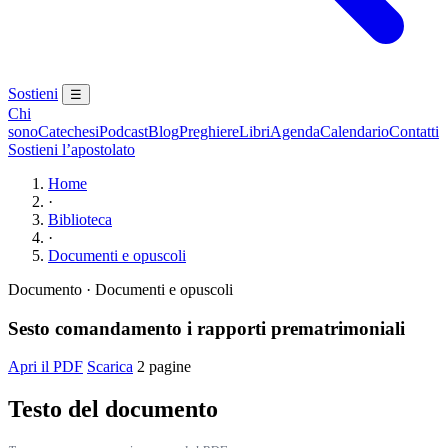
Sostieni
☰
Chi
sono
Catechesi
Podcast
Blog
Preghiere
Libri
Agenda
Calendario
Contatti
Sostieni l’apostolato
Home
·
Biblioteca
·
Documenti e opuscoli
Documento · Documenti e opuscoli
Sesto comandamento i rapporti prematrimoniali
Apri il PDF
Scarica
2 pagine
Testo del documento