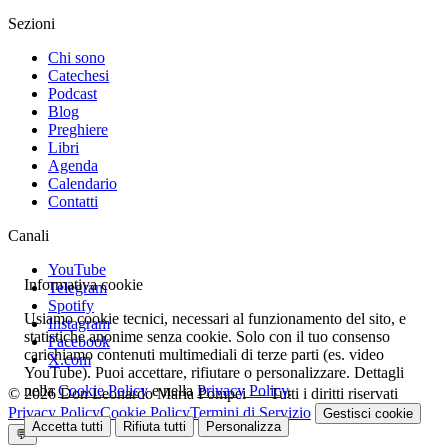
Sezioni
Chi sono
Catechesi
Podcast
Blog
Preghiere
Libri
Agenda
Calendario
Contatti
Canali
YouTube
Informativa cookie
Telegram
Spotify
Usiamo cookie tecnici, necessari al funzionamento del sito, e
Instagram
statistiche anonime senza cookie. Solo con il tuo consenso
Facebook
carichiamo contenuti multimediali di terze parti (es. video
X.com
YouTube). Puoi accettare, rifiutare o personalizzare. Dettagli
nella
Cookie Policy
e nella
Privacy Policy
.
© 2026 Don Leonardo Maria Pompei — Tutti i diritti riservati
Privacy Policy
Cookie Policy
Termini di Servizio
Gestisci cookie
Accetta tutti
Rifiuta tutti
Personalizza
💬