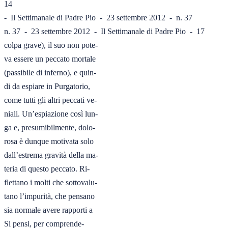
14

-  Il Settimanale di Padre Pio  -  23 settembre 2012  -  n. 37
n. 37  -  23 settembre 2012  -  Il Settimanale di Padre Pio  -  17

colpa grave), il suo non pote-

va essere un peccato mortale

(passibile di inferno), e quin-

di da espiare in Purgatorio,

come tutti gli altri peccati ve-

niali. Un’espiazione così lun-

ga e, presumibilmente, dolo-

rosa è dunque motivata solo

dall’estrema gravità della ma-

teria di questo peccato. Ri-

flettano i molti che sottovalu-

tano l’impurità, che pensano

sia normale avere rapporti a

Si pensi, per comprende-
