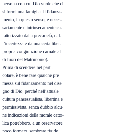
persona con cui Dio vuole che ci

si formi una famiglia. Il fidanza-

mento, in questo senso, è neces-

sariamente e intrinsecamente ca-

ratterizzato dalla precarietà, dal-

l’incertezza e da una certa liber-

propria congiunzione carnale al

di fuori del Matrimonio).

Prima di scendere nel parti-

colare, è bene fare qualche pre-

messa sul fidanzamento nel dise-

gno di Dio, perché nell’attuale

cultura pansessualista, libertina e

permissivista, senza dubbio alcu-

ne indicazioni della morale catto-

lica potrebbero, a un osservatore

poco formato, sembrare rigide,
