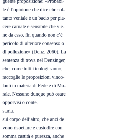
guente proposizione: «Probabi-

le è l’opinione che dice che sol-

tanto veniale è un bacio per pia-

cere carnale e sensibile che vie-

ne da esso, fin quando non c’è

pericolo di ulteriore consenso o

di polluzione» (Denz. 2060). La

sentenza di trova nel Denzinger,

che, come tutti i teologi sanno,

raccoglie le proposizioni vinco-

lanti in materia di Fede e di Mo-

rale. Nessuno dunque può osare

opporvisi o conte-

starla. 

sul corpo dell’altro, che anzi de-

vono rispettare e custodire con

somma castità e purezza, anche
