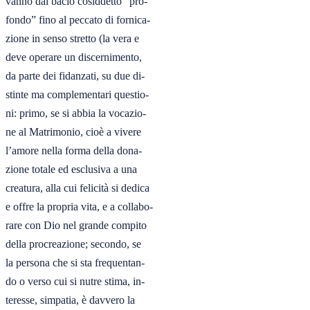
vanno dal bacio cosiddetto “pro-

fondo” fino al peccato di fornica-

zione in senso stretto (la vera e

deve operare un discernimento,

da parte dei fidanzati, su due di-

stinte ma complementari questio-

ni: primo, se si abbia la vocazio-

ne al Matrimonio, cioè a vivere

l’amore nella forma della dona-

zione totale ed esclusiva a una

creatura, alla cui felicità si dedica

e offre la propria vita, e a collabo-

rare con Dio nel grande compito

della procreazione; secondo, se

la persona che si sta frequentan-

do o verso cui si nutre stima, in-

teresse, simpatia, è davvero la
