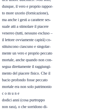
dunque, il vero e proprio rappor-

to more uxorio (fornicazione),

ma anche i gesti a carattere ses-

suale atti a stimolare il piacere

venereo (tutti, nessuno escluso –

il lettore ovviamente capirà) co-

stituiscono ciascuno e singolar-

mente un vero e proprio peccato

mortale, anche quando non con-

segua direttamente il raggiungi-

mento del piacere fisico. Che il

bacio profondo fosse peccato

mortale era non solo patrimonio

c o m u n e

dodici anni (cosa purtroppo

non rara), o che sorridono di-
