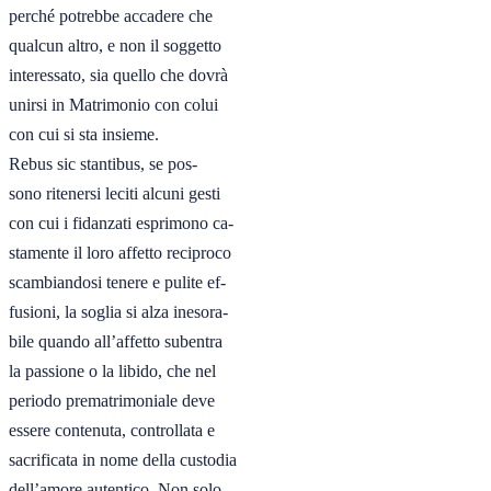
perché potrebbe accadere che

qualcun altro, e non il soggetto

interessato, sia quello che dovrà

unirsi in Matrimonio con colui

con cui si sta insieme.

Rebus sic stantibus, se pos-

sono ritenersi leciti alcuni gesti

con cui i fidanzati esprimono ca-

stamente il loro affetto reciproco

scambiandosi tenere e pulite ef-

fusioni, la soglia si alza inesora-

bile quando all’affetto subentra

la passione o la libido, che nel

periodo prematrimoniale deve

essere contenuta, controllata e

sacrificata in nome della custodia

dell’amore autentico. Non solo,
