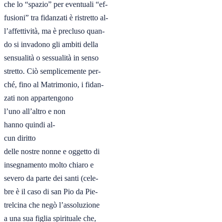
che lo “spazio” per eventuali “ef-

fusioni” tra fidanzati è ristretto al-

l’affettività, ma è precluso quan-

do si invadono gli ambiti della

sensualità o sessualità in senso

stretto. Ciò semplicemente per-

ché, fino al Matrimonio, i fidan-

zati non appartengono

l’uno all’altro e non

hanno quindi al-

cun diritto

delle nostre nonne e oggetto di

insegnamento molto chiaro e

severo da parte dei santi (cele-

bre è il caso di san Pio da Pie-

trelcina che negò l’assoluzione

a una sua figlia spirituale che,
