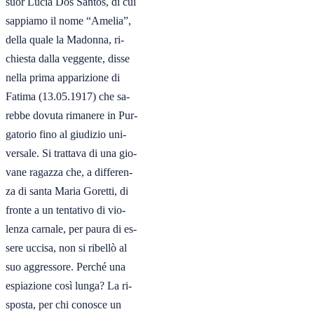
suor Lucia Dos Santos, di cui

sappiamo il nome “Amelia”,

della quale la Madonna, ri-

chiesta dalla veggente, disse

nella prima apparizione di

Fatima (13.05.1917) che sa-

rebbe dovuta rimanere in Pur-

gatorio fino al giudizio uni-

versale. Si trattava di una gio-

vane ragazza che, a differen-

za di santa Maria Goretti, di

fronte a un tentativo di vio-

lenza carnale, per paura di es-

sere uccisa, non si ribellò al

suo aggressore. Perché una

espiazione così lunga? La ri-

sposta, per chi conosce un
