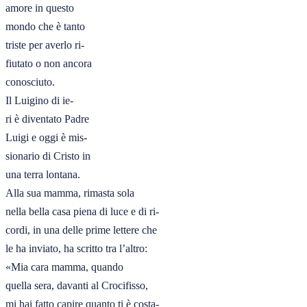
amore in questo

mondo che è tanto

triste per averlo ri-

fiutato o non ancora

conosciuto. 

Il Luigino di ie-

ri è diventato Padre

Luigi e oggi è mis-

sionario di Cristo in

una terra lontana. 

Alla sua mamma, rimasta sola

nella bella casa piena di luce e di ri-

cordi, in una delle prime lettere che

le ha inviato, ha scritto tra l’altro:

«Mia cara mamma, quando

quella sera, davanti al Crocifisso,

mi hai fatto capire quanto ti è costa-
