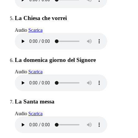
Elemento 5:
La Chiesa che vorrei
La Chiesa che vorrei
Audio
Scarica
Elemento 6:
La domenica giorno del Signore
La domenica giorno del Signore
Audio
Scarica
Elemento 7:
Rito romano antico · Vetus Ordo 
La Santa messa
La Santa messa
Audio
Scarica