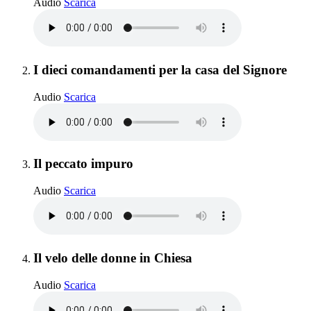
Halloween
Audio
Scarica
Elemento 2:
I dieci comandamenti per la casa del Signore
I dieci comandamenti per la casa del Signore
Audio
Scarica
Elemento 3:
Il peccato impuro
Il peccato impuro
Audio
Scarica
Elemento 4:
Il velo delle donne in Chiesa
Il velo delle donne in Chiesa
Audio
Scarica