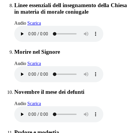
Elemento 8:
Linee essenziali dell insegnamento della Chiesa
in materia di morale coniugale
Linee essenziali dell insegnamento della Chiesa i
Audio
Scarica
Elemento 9:
Morire nel Signore
Morire nel Signore
Audio
Scarica
Elemento 10:
Novembre il mese dei defunti
Novembre il mese dei defunti
Audio
Scarica
Elemento 11:
Pudore e modestia