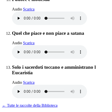
Pudore e modestia
Audio
Scarica
Elemento 12:
Quel che piace e non piace a satana
Quel che piace e non piace a satana
Audio
Scarica
Elemento 13:
Solo i sacerdoti toccano e amministrano l
Santissima Eucaristia · Santissimo S
Eucaristia
Solo i sacerdoti toccano e amministrano l Eucaris
Audio
Scarica
← Tutte le raccolte della Biblioteca