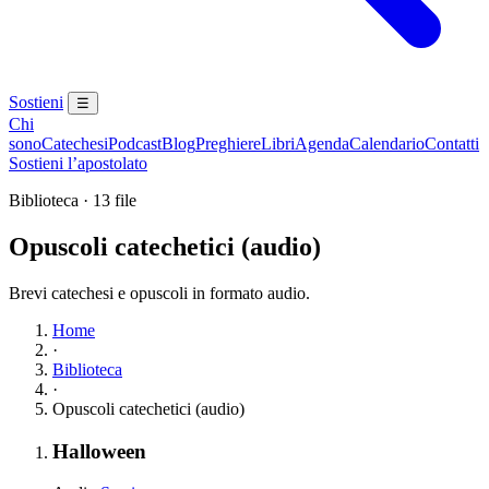
Sostieni
☰
Chi
sono
Catechesi
Podcast
Blog
Preghiere
Libri
Agenda
Calendario
Contatti
Sostieni l’apostolato
Biblioteca · 13 file
Opuscoli catechetici (audio)
Brevi catechesi e opuscoli in formato audio.
Home
·
Biblioteca
·
Opuscoli catechetici (audio)
Elenco dei contenuti
Elemento 1:
Halloween