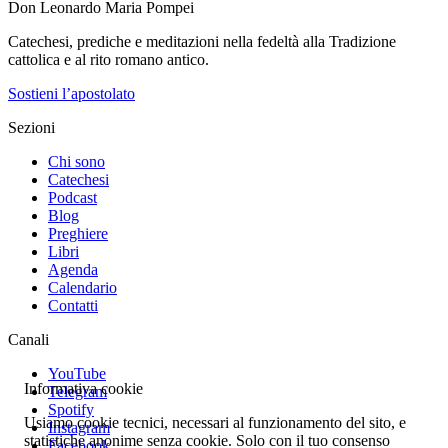
Don Leonardo Maria Pompei
Catechesi, prediche e meditazioni nella fedeltà alla Tradizione
cattolica e al rito romano antico.
Sostieni l’apostolato
Sezioni
Chi sono
Catechesi
Podcast
Blog
Preghiere
Libri
Agenda
Calendario
Contatti
Canali
YouTube
Informativa cookie
Telegram
Spotify
Usiamo cookie tecnici, necessari al funzionamento del sito, e
Instagram
statistiche anonime senza cookie. Solo con il tuo consenso
Facebook