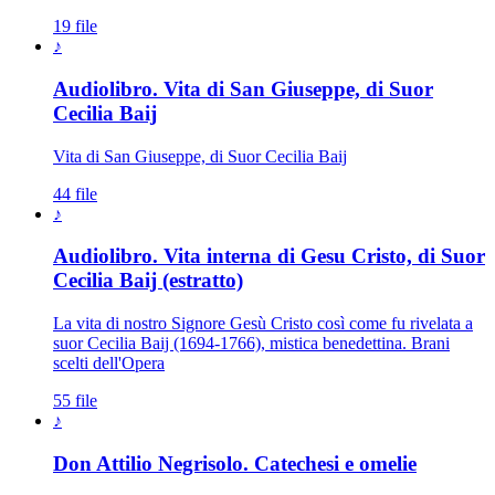
19 file
♪
Audiolibro. Vita di San Giuseppe, di Suor
Patriarca San Giuseppe · Sposo di M
Cecilia Baij
Vita di San Giuseppe, di Suor Cecilia Baij
44 file
♪
Audiolibro. Vita interna di Gesu Cristo, di Suor
Cecilia Baij (estratto)
La vita di nostro Signore Gesù Cristo così come fu rivelata a
suor Cecilia Baij (1694-1766), mistica benedettina. Brani
scelti dell'Opera
55 file
♪
Don Attilio Negrisolo. Catechesi e omelie