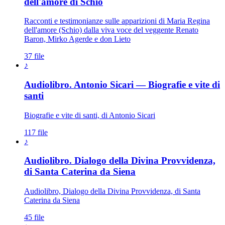
dell'amore di Schio
Racconti e testimonianze sulle apparizioni di Maria Regina
dell'amore (Schio) dalla viva voce del veggente Renato
Baron, Mirko Agerde e don Lieto
37 file
♪
Audiolibro. Antonio Sicari — Biografie e vite di
santi
Biografie e vite di santi, di Antonio Sicari
117 file
♪
Audiolibro. Dialogo della Divina Provvidenza,
di Santa Caterina da Siena
Audiolibro, Dialogo della Divina Provvidenza, di Santa
Caterina da Siena
45 file