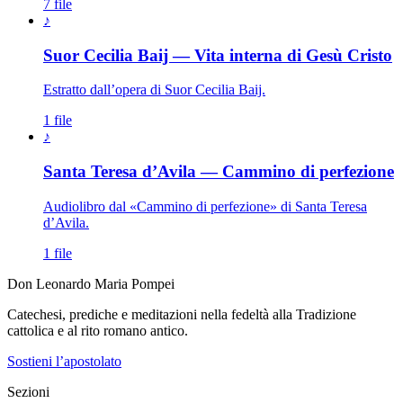
7 file
♪
Suor Cecilia Baij — Vita interna di Gesù Cristo
Estratto dall’opera di Suor Cecilia Baij.
1 file
♪
Santa Teresa d’Avila — Cammino di perfezione
Audiolibro dal «Cammino di perfezione» di Santa Teresa
d’Avila.
1 file
Don Leonardo Maria Pompei
Catechesi, prediche e meditazioni nella fedeltà alla Tradizione
cattolica e al rito romano antico.
Sostieni l’apostolato
Sezioni