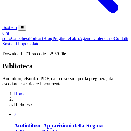
Sostieni
☰
Chi
sono
Catechesi
Podcast
Blog
Preghiere
Libri
Agenda
Calendario
Contatti
Sostieni l’apostolato
Download · 71 raccolte · 2959 file
Biblioteca
Audiolibri, eBook e PDF, canti e sussidi per la preghiera, da
ascoltare e scaricare liberamente.
Home
·
Biblioteca
Elenco delle raccolte disponibili
♪
Audiolibro. Apparizioni della Regina