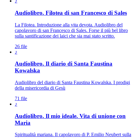
♪
Audiolibro. Filotea di san Francesco di Sales
La Filotea. Introduzione alla vita devota. Audiolibro del
capolavoro di san Francesco di Sales. Forse il più bel libro
sulla santificazione dei laici che sia mai stato scritto.
26 file
♪
Audiolibro. Il diario di Santa Faustina
Kowalska
Audiolibro del diario di Santa Faustina Kowalska. I prodigi
della misericordia di Gesù
71 file
♪
Audiolibro. Il mio ideale. Vita di unione con
Maria
Spiritualità mariana. Il capolavoro di P. Emilio Neubert sulla