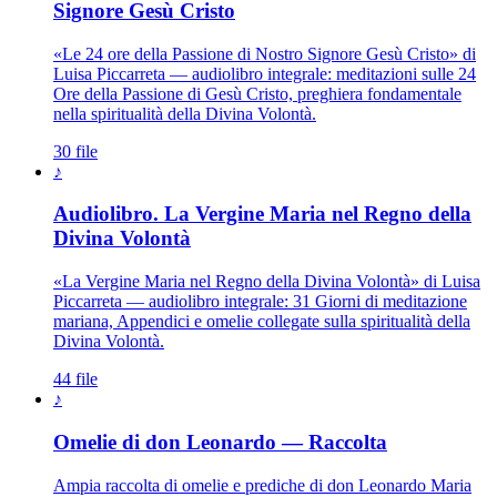
Signore Gesù Cristo
«Le 24 ore della Passione di Nostro Signore Gesù Cristo» di
Luisa Piccarreta — audiolibro integrale: meditazioni sulle 24
Ore della Passione di Gesù Cristo, preghiera fondamentale
nella spiritualità della Divina Volontà.
30 file
♪
Audiolibro. La Vergine Maria nel Regno della
Madonna · Maria Santissima · Ma
Divina Volontà
«La Vergine Maria nel Regno della Divina Volontà» di Luisa
Piccarreta — audiolibro integrale: 31 Giorni di meditazione
mariana, Appendici e omelie collegate sulla spiritualità della
Divina Volontà.
44 file
♪
Omelie di don Leonardo — Raccolta
Ampia raccolta di omelie e prediche di don Leonardo Maria