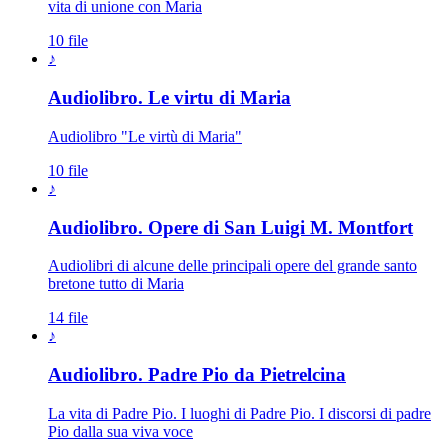
vita di unione con Maria
10 file
♪
Audiolibro. Le virtu di Maria
Audiolibro "Le virtù di Maria"
10 file
♪
Audiolibro. Opere di San Luigi M. Montfort
Audiolibri di alcune delle principali opere del grande santo
bretone tutto di Maria
14 file
♪
Audiolibro. Padre Pio da Pietrelcina
La vita di Padre Pio. I luoghi di Padre Pio. I discorsi di padre
Pio dalla sua viva voce