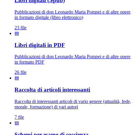
Libri digitali (.epub)
Pubblicazioni di don Leonardo Maria Pompei e di altre opere
in formato digitale (libro elettronico)
23 file
▤
Libri digitali in PDF
Pubblicazioni di don Leonardo Maria Pompei e di altre opere
in formato PDF
26 file
▤
Raccolta di articoli interessanti
Raccolta di interessanti articoli di vario genere (attualità, fede,
morale, formazione) di vari autori
7 file
▤
Schemi per esame di coscienza