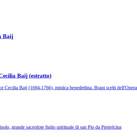
Patriarca San Giuseppe · Sposo di Maria
a Baij
ecilia Baij (estratto)
or Cecilia Baij (1694-1766), mistica benedettina. Brani scelti dell'Opera
solo, grande sacerdote figlio spirituale di san Pio da Pietrelcina