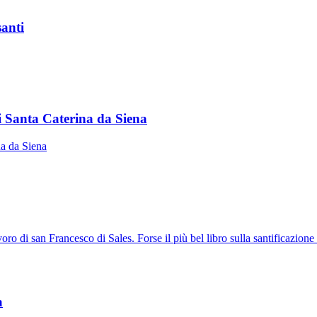
santi
i Santa Caterina da Siena
na da Siena
o di san Francesco di Sales. Forse il più bel libro sulla santificazione de
a