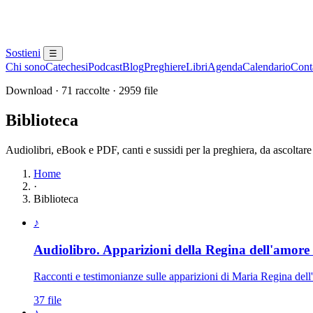
Sostieni
☰
Chi sono
Catechesi
Podcast
Blog
Preghiere
Libri
Agenda
Calendario
Conta
Download · 71 raccolte · 2959 file
Biblioteca
Audiolibri, eBook e PDF, canti e sussidi per la preghiera, da ascoltare
Home
·
Biblioteca
Elenco delle raccolte disponibili
♪
Audiolibro. Apparizioni della Regina dell'amore 
Racconti e testimonianze sulle apparizioni di Maria Regina de
37 file
♪