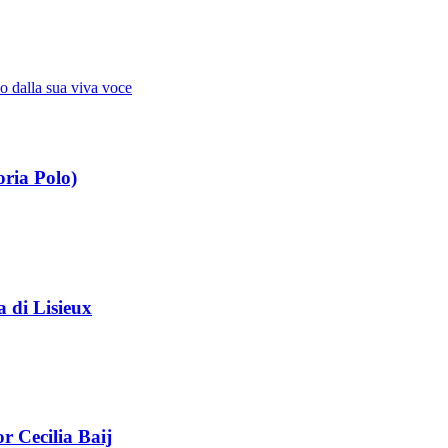
io dalla sua viva voce
Novissimi · Morte · Giudizio · Paradiso · Pur
oria Polo)
a di Lisieux
r Cecilia Baij