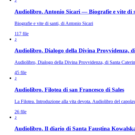
Audiolibro. Antonio Sicari — Biografie e vite di 
Biografie e vite di santi, di Antonio Sicari
117 file
♪
Audiolibro. Dialogo della Divina Provvidenza, d
Audiolibro, Dialogo della Divina Provvidenza, di Santa Cateri
45 file
♪
Audiolibro. Filotea di san Francesco di Sales
La Filotea. Introduzione alla vita devota. Audiolibro del capolavor
26 file
♪
Audiolibro. Il diario di Santa Faustina Kowalsk