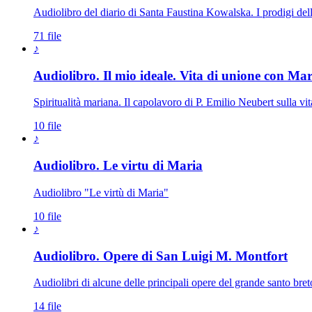
Audiolibro del diario di Santa Faustina Kowalska. I prodigi del
71 file
♪
Audiolibro. Il mio ideale. Vita di unione con Mar
Spiritualità mariana. Il capolavoro di P. Emilio Neubert sulla v
10 file
♪
Audiolibro. Le virtu di Maria
Audiolibro "Le virtù di Maria"
10 file
♪
Audiolibro. Opere di San Luigi M. Montfort
Audiolibri di alcune delle principali opere del grande santo bret
14 file