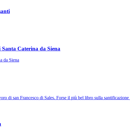
santi
i Santa Caterina da Siena
na da Siena
o di san Francesco di Sales. Forse il più bel libro sulla santificazione de
a