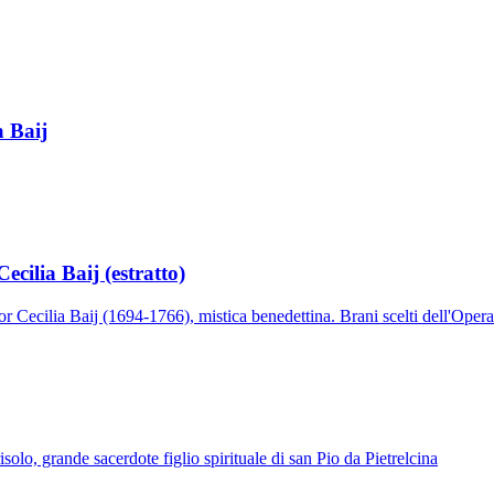
Patriarca San Giuseppe · Sposo di Maria
a Baij
ecilia Baij (estratto)
or Cecilia Baij (1694-1766), mistica benedettina. Brani scelti dell'Opera
solo, grande sacerdote figlio spirituale di san Pio da Pietrelcina