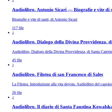
Audiolibro. Antonio Sicari — Biografie e vite di 
Biografie e vite di santi, di Antonio Sicari
117 file
♪
Audiolibro. Dialogo della Divina Provvidenza, d
Audiolibro, Dialogo della Divina Provvidenza, di Santa Cateri
45 file
♪
Audiolibro. Filotea di san Francesco di Sales
La Filotea. Introduzione alla vita devota. Audiolibro del capolavor
26 file
♪
Audiolibro. Il diario di Santa Faustina Kowalsk