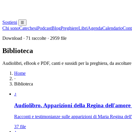
Sostieni
☰
Chi sono
Catechesi
Podcast
Blog
Preghiere
Libri
Agenda
Calendario
Conta
Download · 71 raccolte · 2959 file
Biblioteca
Audiolibri, eBook e PDF, canti e sussidi per la preghiera, da ascoltare
Home
·
Biblioteca
Elenco delle raccolte disponibili
♪
Audiolibro. Apparizioni della Regina dell'amore 
Racconti e testimonianze sulle apparizioni di Maria Regina de
37 file
♪