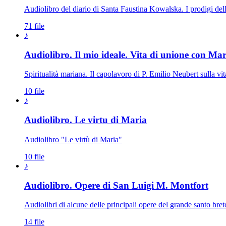
Audiolibro del diario di Santa Faustina Kowalska. I prodigi del
71 file
♪
Audiolibro. Il mio ideale. Vita di unione con Mar
Spiritualità mariana. Il capolavoro di P. Emilio Neubert sulla v
10 file
♪
Audiolibro. Le virtu di Maria
Audiolibro "Le virtù di Maria"
10 file
♪
Audiolibro. Opere di San Luigi M. Montfort
Audiolibri di alcune delle principali opere del grande santo bret
14 file