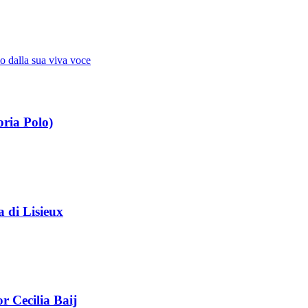
io dalla sua viva voce
Novissimi · Morte · Giudizio · Paradiso · Pur
oria Polo)
a di Lisieux
r Cecilia Baij