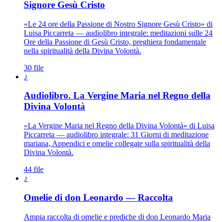
Signore Gesù Cristo
«Le 24 ore della Passione di Nostro Signore Gesù Cristo» di
Luisa Piccarreta — audiolibro integrale: meditazioni sulle 24
Ore della Passione di Gesù Cristo, preghiera fondamentale
nella spiritualità della Divina Volontà.
30 file
♪
Audiolibro. La Vergine Maria nel Regno della
Madonna · Maria Santissima · Ma
Divina Volontà
«La Vergine Maria nel Regno della Divina Volontà» di Luisa
Piccarreta — audiolibro integrale: 31 Giorni di meditazione
mariana, Appendici e omelie collegate sulla spiritualità della
Divina Volontà.
44 file
♪
Omelie di don Leonardo — Raccolta
Ampia raccolta di omelie e prediche di don Leonardo Maria