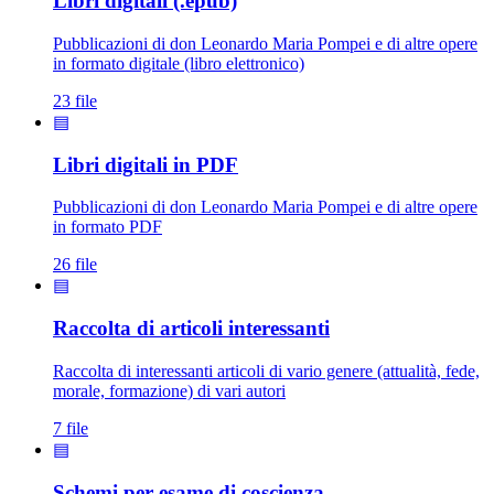
Libri digitali (.epub)
Pubblicazioni di don Leonardo Maria Pompei e di altre opere
in formato digitale (libro elettronico)
23 file
▤
Libri digitali in PDF
Pubblicazioni di don Leonardo Maria Pompei e di altre opere
in formato PDF
26 file
▤
Raccolta di articoli interessanti
Raccolta di interessanti articoli di vario genere (attualità, fede,
morale, formazione) di vari autori
7 file
▤
Schemi per esame di coscienza