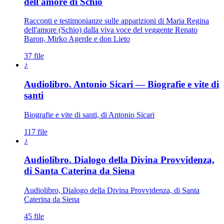
dell'amore di Schio
Racconti e testimonianze sulle apparizioni di Maria Regina
dell'amore (Schio) dalla viva voce del veggente Renato
Baron, Mirko Agerde e don Lieto
37 file
♪
Audiolibro. Antonio Sicari — Biografie e vite di
santi
Biografie e vite di santi, di Antonio Sicari
117 file
♪
Audiolibro. Dialogo della Divina Provvidenza,
di Santa Caterina da Siena
Audiolibro, Dialogo della Divina Provvidenza, di Santa
Caterina da Siena
45 file