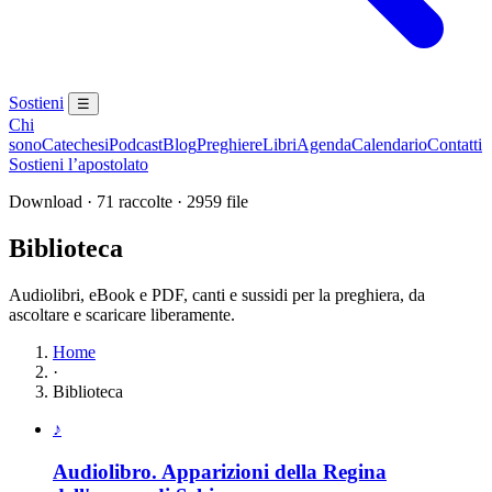
Sostieni
☰
Chi
sono
Catechesi
Podcast
Blog
Preghiere
Libri
Agenda
Calendario
Contatti
Sostieni l’apostolato
Download · 71 raccolte · 2959 file
Biblioteca
Audiolibri, eBook e PDF, canti e sussidi per la preghiera, da
ascoltare e scaricare liberamente.
Home
·
Biblioteca
Elenco delle raccolte disponibili
♪
Audiolibro. Apparizioni della Regina