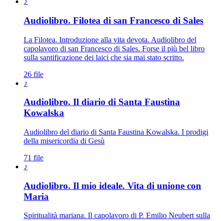
♪
Audiolibro. Filotea di san Francesco di Sales
La Filotea. Introduzione alla vita devota. Audiolibro del
capolavoro di san Francesco di Sales. Forse il più bel libro
sulla santificazione dei laici che sia mai stato scritto.
26 file
♪
Audiolibro. Il diario di Santa Faustina
Kowalska
Audiolibro del diario di Santa Faustina Kowalska. I prodigi
della misericordia di Gesù
71 file
♪
Audiolibro. Il mio ideale. Vita di unione con
Maria
Spiritualità mariana. Il capolavoro di P. Emilio Neubert sulla