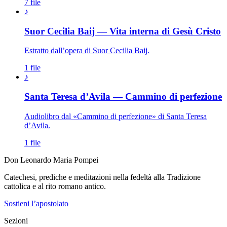
7 file
♪
Suor Cecilia Baij — Vita interna di Gesù Cristo
Estratto dall’opera di Suor Cecilia Baij.
1 file
♪
Santa Teresa d’Avila — Cammino di perfezione
Audiolibro dal «Cammino di perfezione» di Santa Teresa
d’Avila.
1 file
Don Leonardo Maria Pompei
Catechesi, prediche e meditazioni nella fedeltà alla Tradizione
cattolica e al rito romano antico.
Sostieni l’apostolato
Sezioni