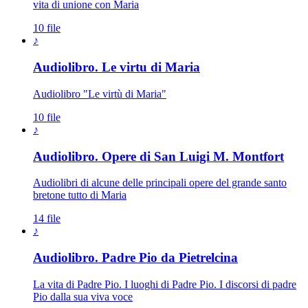
vita di unione con Maria
10 file
♪
Audiolibro. Le virtu di Maria
Audiolibro "Le virtù di Maria"
10 file
♪
Audiolibro. Opere di San Luigi M. Montfort
Audiolibri di alcune delle principali opere del grande santo
bretone tutto di Maria
14 file
♪
Audiolibro. Padre Pio da Pietrelcina
La vita di Padre Pio. I luoghi di Padre Pio. I discorsi di padre
Pio dalla sua viva voce