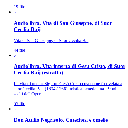
19 file
♪
Audiolibro. Vita di San Giuseppe, di Suor
Patriarca San Giuseppe · Sposo di M
Cecilia Baij
Vita di San Giuseppe, di Suor Cecilia Baij
44 file
♪
Audiolibro. Vita interna di Gesu Cristo, di Suor
Cecilia Baij (estratto)
La vita di nostro Signore Gesù Cristo così come fu rivelata a
suor Cecilia Baij (1694-1766), mistica benedettina. Brani
scelti dell'Opera
55 file
♪
Don Attilio Negrisolo. Catechesi e omelie