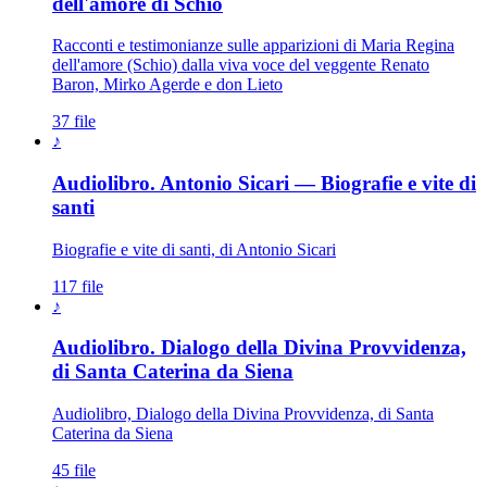
dell'amore di Schio
Racconti e testimonianze sulle apparizioni di Maria Regina
dell'amore (Schio) dalla viva voce del veggente Renato
Baron, Mirko Agerde e don Lieto
37 file
♪
Audiolibro. Antonio Sicari — Biografie e vite di
santi
Biografie e vite di santi, di Antonio Sicari
117 file
♪
Audiolibro. Dialogo della Divina Provvidenza,
di Santa Caterina da Siena
Audiolibro, Dialogo della Divina Provvidenza, di Santa
Caterina da Siena
45 file