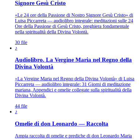
Signore Gesù Cristo
«Le 24 ore della Passione di Nostro Signore Gesù Cristo» di
Luisa Piccarreta — audiolibro integrale: meditazioni sulle 24
Ore della Passione di Gesù Cristo, preghiera fondamentale
nella spiritualità della Divina Volontà.
30 file
♪
Audiolibro. La Vergine Maria nel Regno della
Madonna · Maria Santissima · Ma
Divina Volontà
«La Vergine Maria nel Regno della Divina Volontà» di Luisa
Piccarreta — audiolibro integrale: 31 Giorni di meditazione
mariana, Appendici e omelie collegate sulla spiritualità della
Divina Volontà.
44 file
♪
Omelie di don Leonardo — Raccolta
Ampia raccolta di omelie e prediche di don Leonardo Maria