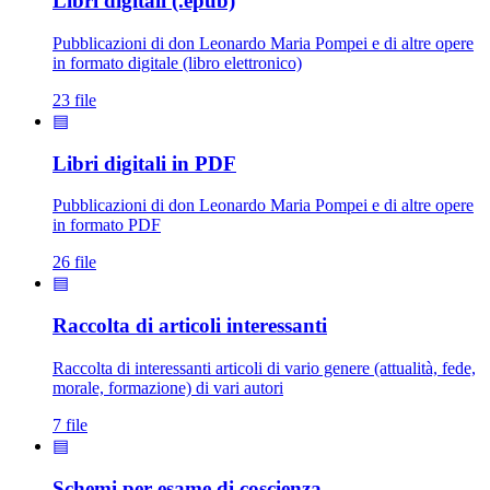
Libri digitali (.epub)
Pubblicazioni di don Leonardo Maria Pompei e di altre opere
in formato digitale (libro elettronico)
23 file
▤
Libri digitali in PDF
Pubblicazioni di don Leonardo Maria Pompei e di altre opere
in formato PDF
26 file
▤
Raccolta di articoli interessanti
Raccolta di interessanti articoli di vario genere (attualità, fede,
morale, formazione) di vari autori
7 file
▤
Schemi per esame di coscienza