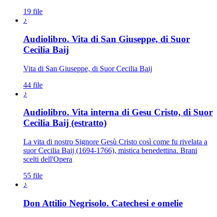
19 file
♪
Audiolibro. Vita di San Giuseppe, di Suor
Patriarca San Giuseppe · Sposo di M
Cecilia Baij
Vita di San Giuseppe, di Suor Cecilia Baij
44 file
♪
Audiolibro. Vita interna di Gesu Cristo, di Suor
Cecilia Baij (estratto)
La vita di nostro Signore Gesù Cristo così come fu rivelata a
suor Cecilia Baij (1694-1766), mistica benedettina. Brani
scelti dell'Opera
55 file
♪
Don Attilio Negrisolo. Catechesi e omelie