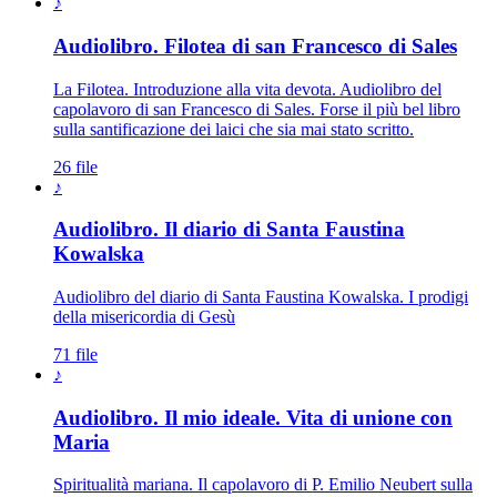
♪
Audiolibro. Filotea di san Francesco di Sales
La Filotea. Introduzione alla vita devota. Audiolibro del
capolavoro di san Francesco di Sales. Forse il più bel libro
sulla santificazione dei laici che sia mai stato scritto.
26 file
♪
Audiolibro. Il diario di Santa Faustina
Kowalska
Audiolibro del diario di Santa Faustina Kowalska. I prodigi
della misericordia di Gesù
71 file
♪
Audiolibro. Il mio ideale. Vita di unione con
Maria
Spiritualità mariana. Il capolavoro di P. Emilio Neubert sulla