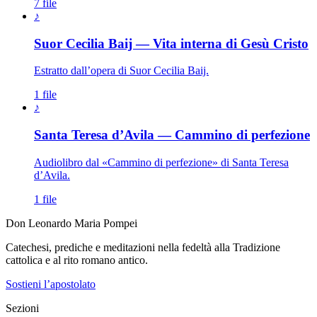
7 file
♪
Suor Cecilia Baij — Vita interna di Gesù Cristo
Estratto dall’opera di Suor Cecilia Baij.
1 file
♪
Santa Teresa d’Avila — Cammino di perfezione
Audiolibro dal «Cammino di perfezione» di Santa Teresa
d’Avila.
1 file
Don Leonardo Maria Pompei
Catechesi, prediche e meditazioni nella fedeltà alla Tradizione
cattolica e al rito romano antico.
Sostieni l’apostolato
Sezioni