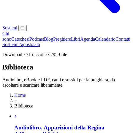
Sostieni
☰
Chi
sono
Catechesi
Podcast
Blog
Preghiere
Libri
Agenda
Calendario
Contatti
Sostieni l’apostolato
Download · 71 raccolte · 2959 file
Biblioteca
Audiolibri, eBook e PDF, canti e sussidi per la preghiera, da
ascoltare e scaricare liberamente.
Home
·
Biblioteca
Elenco delle raccolte disponibili
♪
Audiolibro. Apparizioni della Regina