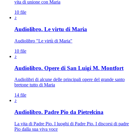
vita di unione con Maria
10 file
♪
Audiolibro. Le virtu di Maria
Audiolibro "Le virtù di Maria"
10 file
♪
Audiolibro. Opere di San Luigi M. Montfort
Audiolibri di alcune delle principali opere del grande santo
bretone tutto di Maria
14 file
♪
Audiolibro. Padre Pio da Pietrelcina
La vita di Padre Pio. I luoghi di Padre Pio. I discorsi di padre
Pio dalla sua viva voce