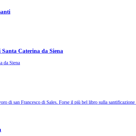
santi
i Santa Caterina da Siena
na da Siena
o di san Francesco di Sales. Forse il più bel libro sulla santificazione de
a