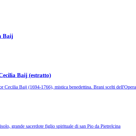
Patriarca San Giuseppe · Sposo di Maria
a Baij
ecilia Baij (estratto)
or Cecilia Baij (1694-1766), mistica benedettina. Brani scelti dell'Opera
solo, grande sacerdote figlio spirituale di san Pio da Pietrelcina