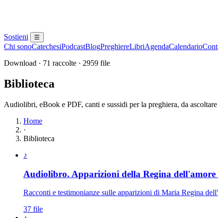
Sostieni
☰
Chi sono
Catechesi
Podcast
Blog
Preghiere
Libri
Agenda
Calendario
Conta
Download · 71 raccolte · 2959 file
Biblioteca
Audiolibri, eBook e PDF, canti e sussidi per la preghiera, da ascoltare
Home
·
Biblioteca
Elenco delle raccolte disponibili
♪
Audiolibro. Apparizioni della Regina dell'amore 
Racconti e testimonianze sulle apparizioni di Maria Regina de
37 file
♪