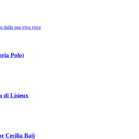
io dalla sua viva voce
Novissimi · Morte · Giudizio · Paradiso · Pur
oria Polo)
a di Lisieux
r Cecilia Baij