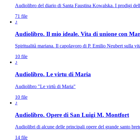
Audiolibro del diario di Santa Faustina Kowalska. I prodigi del
71 file
♪
Audiolibro. Il mio ideale. Vita di unione con Mar
Spiritualità mariana. Il capolavoro di P. Emilio Neubert sulla v
10 file
♪
Audiolibro. Le virtu di Maria
Audiolibro "Le virtù di Maria"
10 file
♪
Audiolibro. Opere di San Luigi M. Montfort
Audiolibri di alcune delle principali opere del grande santo bret
14 file