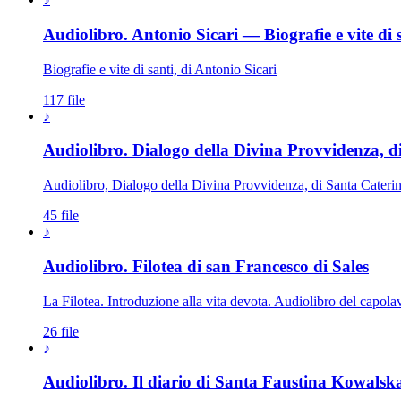
Audiolibro. Antonio Sicari — Biografie e vite di 
Biografie e vite di santi, di Antonio Sicari
117 file
♪
Audiolibro. Dialogo della Divina Provvidenza, d
Audiolibro, Dialogo della Divina Provvidenza, di Santa Cateri
45 file
♪
Audiolibro. Filotea di san Francesco di Sales
La Filotea. Introduzione alla vita devota. Audiolibro del capolavor
26 file
♪
Audiolibro. Il diario di Santa Faustina Kowalsk