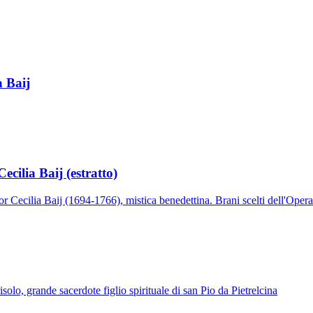
Patriarca San Giuseppe · Sposo di Maria
a Baij
ecilia Baij (estratto)
or Cecilia Baij (1694-1766), mistica benedettina. Brani scelti dell'Opera
solo, grande sacerdote figlio spirituale di san Pio da Pietrelcina