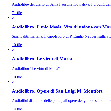
Audiolibro del diario di Santa Faustina Kowalska. I prodigi del
71 file
♪
Audiolibro. Il mio ideale. Vita di unione con Mar
Spiritualità mariana. Il capolavoro di P. Emilio Neubert sulla v
10 file
♪
Audiolibro. Le virtu di Maria
Audiolibro "Le virtù di Maria"
10 file
♪
Audiolibro. Opere di San Luigi M. Montfort
Audiolibri di alcune delle principali opere del grande santo bret
14 file