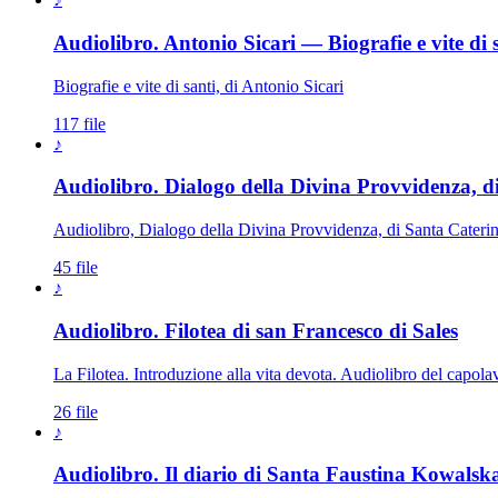
Audiolibro. Antonio Sicari — Biografie e vite di 
Biografie e vite di santi, di Antonio Sicari
117 file
♪
Audiolibro. Dialogo della Divina Provvidenza, d
Audiolibro, Dialogo della Divina Provvidenza, di Santa Cateri
45 file
♪
Audiolibro. Filotea di san Francesco di Sales
La Filotea. Introduzione alla vita devota. Audiolibro del capolavor
26 file
♪
Audiolibro. Il diario di Santa Faustina Kowalsk