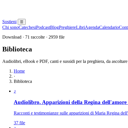
Sostieni
☰
Chi sono
Catechesi
Podcast
Blog
Preghiere
Libri
Agenda
Calendario
Conta
Download · 71 raccolte · 2959 file
Biblioteca
Audiolibri, eBook e PDF, canti e sussidi per la preghiera, da ascoltare
Home
·
Biblioteca
Elenco delle raccolte disponibili
♪
Audiolibro. Apparizioni della Regina dell'amore 
Racconti e testimonianze sulle apparizioni di Maria Regina de
37 file
♪