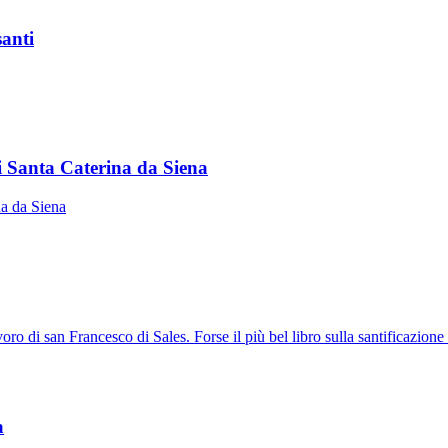
santi
i Santa Caterina da Siena
na da Siena
o di san Francesco di Sales. Forse il più bel libro sulla santificazione de
a