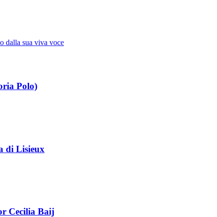
io dalla sua viva voce
Novissimi · Morte · Giudizio · Paradiso · Pur
oria Polo)
a di Lisieux
r Cecilia Baij