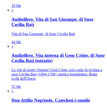
19 file
♪
Audiolibro. Vita di San Giuseppe, di Suor
Patriarca San Giuseppe · Sposo di M
Cecilia Baij
Vita di San Giuseppe, di Suor Cecilia Baij
44 file
♪
Audiolibro. Vita interna di Gesu Cristo, di Suor
Cecilia Baij (estratto)
La vita di nostro Signore Gesù Cristo così come fu rivelata a
suor Cecilia Baij (1694-1766), mistica benedettina. Brani
scelti dell'Opera
55 file
♪
Don Attilio Negrisolo. Catechesi e omelie