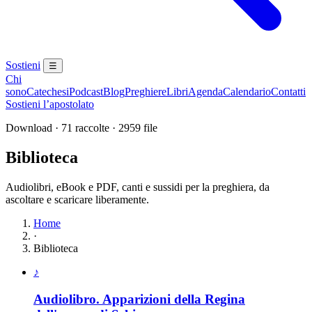
Sostieni
☰
Chi
sono
Catechesi
Podcast
Blog
Preghiere
Libri
Agenda
Calendario
Contatti
Sostieni l’apostolato
Download · 71 raccolte · 2959 file
Biblioteca
Audiolibri, eBook e PDF, canti e sussidi per la preghiera, da
ascoltare e scaricare liberamente.
Home
·
Biblioteca
Elenco delle raccolte disponibili
♪
Audiolibro. Apparizioni della Regina