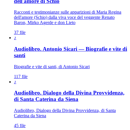
dell'amore di Schio
Racconti e testimonianze sulle apparizioni di Maria Regina
dell'amore (Schio) dalla viva voce del veggente Renato
Baron, Mirko Agerde e don Lieto
37 file
♪
Audiolibro. Antonio Sicari — Biografie e vite di
santi
Biografie e vite di santi, di Antonio Sicari
117 file
♪
Audiolibro. Dialogo della Divina Provvidenza,
di Santa Caterina da Siena
Audiolibro, Dialogo della Divina Provvidenza, di Santa
Caterina da Siena
45 file