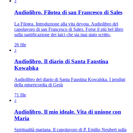
♪
Audiolibro. Filotea di san Francesco di Sales
La Filotea. Introduzione alla vita devota. Audiolibro del
capolavoro di san Francesco di Sales. Forse il più bel libro
sulla santificazione dei laici che sia mai stato scritto.
26 file
♪
Audiolibro. Il diario di Santa Faustina
Kowalska
Audiolibro del diario di Santa Faustina Kowalska. I prodigi
della misericordia di Gesù
71 file
♪
Audiolibro. Il mio ideale. Vita di unione con
Maria
Spiritualità mariana. Il capolavoro di P. Emilio Neubert sulla