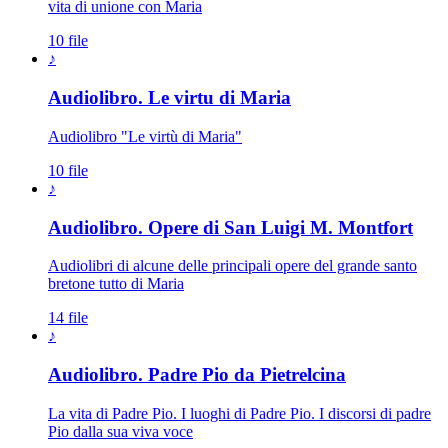
vita di unione con Maria
10 file
♪
Audiolibro. Le virtu di Maria
Audiolibro "Le virtù di Maria"
10 file
♪
Audiolibro. Opere di San Luigi M. Montfort
Audiolibri di alcune delle principali opere del grande santo
bretone tutto di Maria
14 file
♪
Audiolibro. Padre Pio da Pietrelcina
La vita di Padre Pio. I luoghi di Padre Pio. I discorsi di padre
Pio dalla sua viva voce