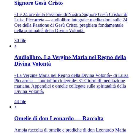
Signore Gesù Cristo
«Le 24 ore della Passione di Nostro Signore Gesù Cristo» di
Luisa Piccarreta — audiolibro integrale: meditazioni sulle 24
Ore della Passione di Gesù Cristo, preghiera fondamentale
nella spiritualità della Divina Volontà.
30 file
♪
Audiolibro. La Vergine Maria nel Regno della
Madonna · Maria Santissima · Ma
Divina Volontà
«La Vergine Maria nel Regno della Divina Volontà» di Luisa
Piccarreta — audiolibro integrale: 31 Giorni di meditazione
mariana, Appendici e omelie collegate sulla spiritualità della
Divina Volontà.
44 file
♪
Omelie di don Leonardo — Raccolta
Ampia raccolta di omelie e prediche di don Leonardo Maria