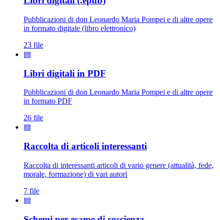
Libri digitali (.epub)
Pubblicazioni di don Leonardo Maria Pompei e di altre opere
in formato digitale (libro elettronico)
23 file
▤
Libri digitali in PDF
Pubblicazioni di don Leonardo Maria Pompei e di altre opere
in formato PDF
26 file
▤
Raccolta di articoli interessanti
Raccolta di interessanti articoli di vario genere (attualità, fede,
morale, formazione) di vari autori
7 file
▤
Schemi per esame di coscienza