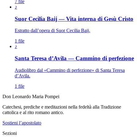
7 file
♪
Suor Cecilia Baij — Vita interna di Gesù Cristo
Estratto dall’opera di Suor Cecilia Baij.
1 file
♪
Santa Teresa d’Avila — Cammino di perfezione
Audiolibro dal «Cammino di perfezione» di Santa Teresa
d’Avila.
1 file
Don Leonardo Maria Pompei
Catechesi, prediche e meditazioni nella fedeltà alla Tradizione
cattolica e al rito romano antico.
Sostieni l’apostolato
Sezioni