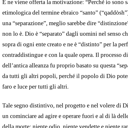
E ne viene offerta la motivazione: “Perché io sono s
etimologica del termine ebraico “santo” (“qaddòsh”
una “separazione”, meglio sarebbe dire “distinzione” 
non lo è. Dio è “separato” dagli uomini nel senso che
sopra di ogni ente creato e ne è “distinto” per la per
contraddistingue e con la quale opera. Il processo 
dell’antica alleanza fu proprio basato su questa “se
da tutti gli altri popoli, perché il popolo di Dio pote
faro e luce per tutti gli altri.
Tale segno distintivo, nel progetto e nel volere di D
un cominciare ad agire e operare fuori e al di là dell
della morte: niente odio, niente vendette e niente ra