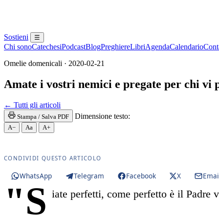
Sostieni
☰
Chi sono
Catechesi
Podcast
Blog
Preghiere
Libri
Agenda
Calendario
Conta
Omelie domenicali · 2020-02-21
Amate i vostri nemici e pregate per chi vi 
Novissimi · Giudizio · Inferno · Paradiso · Purgator
← Tutti gli articoli
Dimensione testo:
Stampa / Salva PDF
A−
Aa
A+
CONDIVIDI QUESTO ARTICOLO
WhatsApp
Telegram
Facebook
X
Emai
"S
iate perfetti, come perfetto è il Padre 