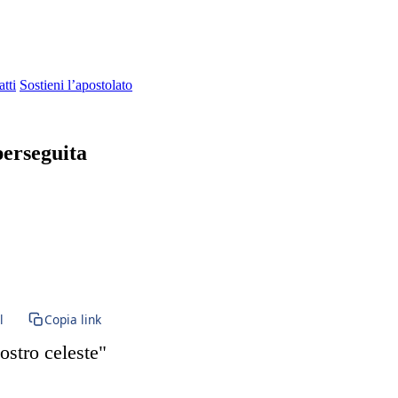
tti
Sostieni l’apostolato
perseguita
io
l
Copia link
vostro celeste"