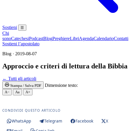
Sostieni
☰
Chi
sono
Catechesi
Podcast
Blog
Preghiere
Libri
Agenda
Calendario
Contatti
Sostieni l’apostolato
Blog · 2019-08-07
Approccio e criteri di lettura della Bibbia
← Tutti gli articoli
Dimensione testo:
Stampa / Salva PDF
A−
Aa
A+
CONDIVIDI QUESTO ARTICOLO
WhatsApp
Telegram
Facebook
X
Email
Copia link