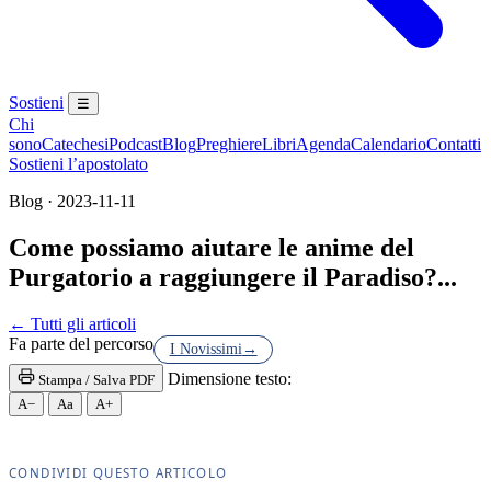
Sostieni
☰
Chi
sono
Catechesi
Podcast
Blog
Preghiere
Libri
Agenda
Calendario
Contatti
Sostieni l’apostolato
Blog · 2023-11-11
Come possiamo aiutare le anime del
Purgatorio a raggiungere il Paradiso?...
Eucaristia · Santissima Eucaristia · Santissimo Sac
← Tutti gli articoli
Fa parte del percorso
I Novissimi
→
Dimensione testo:
Stampa / Salva PDF
A−
Aa
A+
CONDIVIDI QUESTO ARTICOLO