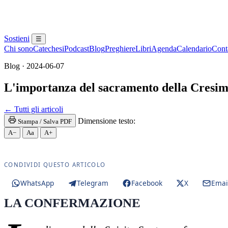
Sostieni
☰
Chi sono
Catechesi
Podcast
Blog
Preghiere
Libri
Agenda
Calendario
Conta
Blog · 2024-06-07
L'importanza del sacramento della Cresi
Confessione · Sacramento della Penitenza · Riconcil
← Tutti gli articoli
Dimensione testo:
Stampa / Salva PDF
A−
Aa
A+
CONDIVIDI QUESTO ARTICOLO
WhatsApp
Telegram
Facebook
X
Emai
LA CONFERMAZIONE