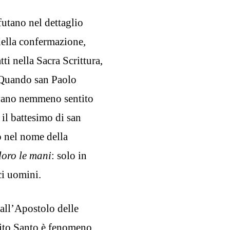
futano nel dettaglio
 della confermazione,
ti nella Sacra Scrittura,
. Quando san Paolo
evano nemmeno sentito
 il battesimo di san
ò nel nome della
loro le mani
: solo in
ci uomini.
ll’Apostolo delle
rito Santo è fenomeno