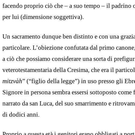
facendo proprio ciò che – a suo tempo – il padrino 
per lui (dimensione soggettiva).
Un sacramento dunque ben distinto e con una grazia 
particolare. L’obiezione confutata dal primo canone, 
a ciò che possiamo considerare una sorta di prefigu
veterotestamentaria della Cresima, che era il particola
mitzvàh
” (“figlio della legge”) in uso presso gli Ebr
Signore in persona sembra essersi sottoposto come f
narrato da san Luca, del suo smarrimento e ritrovam
di dodici anni.
Proprio a questa età i genitori erano obbligati a por