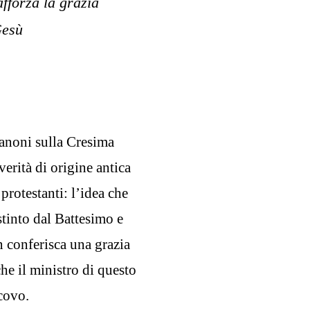
afforza la grazia
Gesù
canoni sulla Cresima
erità di origine antica
protestanti: l’idea che
stinto dal Battesimo e
n conferisca una grazia
che il ministro di questo
covo.