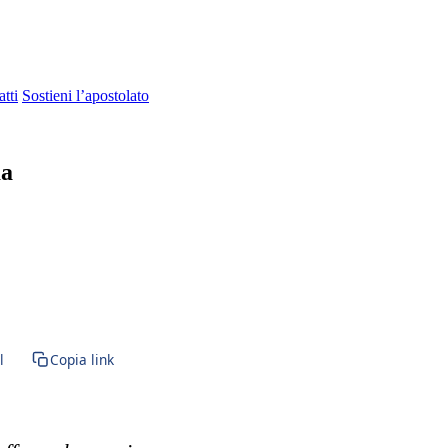
tti
Sostieni l’apostolato
ma
iazione · Sacramento della Confessione · Paraclito · Paracleto · Santo 
l
Copia link