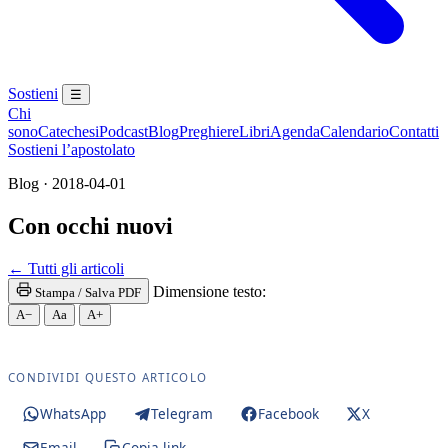
Sostieni
☰
Chi
sono
Catechesi
Podcast
Blog
Preghiere
Libri
Agenda
Calendario
Contatti
Sostieni l’apostolato
Blog · 2018-04-01
Con occhi nuovi
Santa Messa · Rito romano antico · Vetus Ordo · Mes
← Tutti gli articoli
Dimensione testo:
Stampa / Salva PDF
A−
Aa
A+
CONDIVIDI QUESTO ARTICOLO
WhatsApp
Telegram
Facebook
X
Email
Copia link