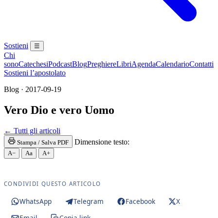
Sostieni
☰
Chi
sono
Catechesi
Podcast
Blog
Preghiere
Libri
Agenda
Calendario
Contatti
Sostieni l’apostolato
Blog · 2017-09-19
Vero Dio e vero Uomo
Santa Messa · Rito romano antico · Vetus Ordo · Me
← Tutti gli articoli
Dimensione testo:
Stampa / Salva PDF
A−
Aa
A+
CONDIVIDI QUESTO ARTICOLO
WhatsApp
Telegram
Facebook
X
Email
Copia link