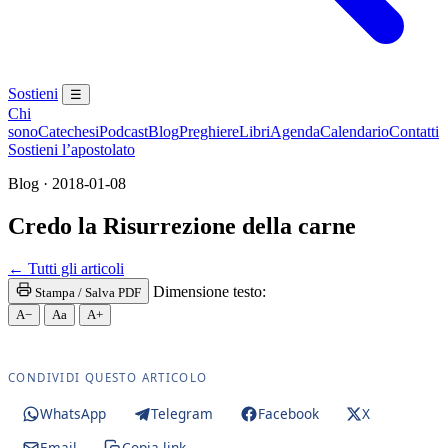
Sostieni
☰
Chi
sono
Catechesi
Podcast
Blog
Preghiere
Libri
Agenda
Calendario
Contatti
Sostieni l’apostolato
Blog · 2018-01-08
Credo la Risurrezione della carne
Novissimi · Inferno · Paradiso · Purgatorio
← Tutti gli articoli
Dimensione testo:
Stampa / Salva PDF
A−
Aa
A+
CONDIVIDI QUESTO ARTICOLO
WhatsApp
Telegram
Facebook
X
Email
Copia link