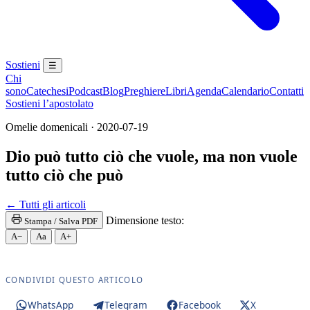
Sostieni
☰
Chi
sono
Catechesi
Podcast
Blog
Preghiere
Libri
Agenda
Calendario
Contatti
Sostieni l’apostolato
Omelie domenicali · 2020-07-19
Dio può tutto ciò che vuole, ma non vuole
tutto ciò che può
Santa Messa · Rito romano antico · Vetus Ordo · Mess
← Tutti gli articoli
Dimensione testo:
Stampa / Salva PDF
A−
Aa
A+
CONDIVIDI QUESTO ARTICOLO
WhatsApp
Telegram
Facebook
X