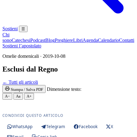
Sostieni
☰
Chi
sono
Catechesi
Podcast
Blog
Preghiere
Libri
Agenda
Calendario
Contatti
Sostieni l’apostolato
Omelie domenicali · 2019-10-08
Esclusi dal Regno
Novissimi · Morte · Giudizio · Purgatorio
← Tutti gli articoli
Dimensione testo:
Stampa / Salva PDF
A−
Aa
A+
CONDIVIDI QUESTO ARTICOLO
WhatsApp
Telegram
Facebook
X
Email
Copia link