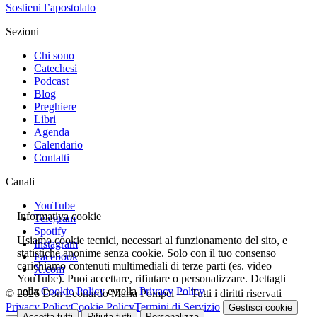
Sostieni l’apostolato
Sezioni
Chi sono
Catechesi
Podcast
Blog
Preghiere
Libri
Agenda
Calendario
Contatti
Canali
YouTube
Informativa cookie
Telegram
Spotify
Usiamo cookie tecnici, necessari al funzionamento del sito, e
Instagram
statistiche anonime senza cookie. Solo con il tuo consenso
Facebook
carichiamo contenuti multimediali di terze parti (es. video
X.com
YouTube). Puoi accettare, rifiutare o personalizzare. Dettagli
nella
Cookie Policy
e nella
Privacy Policy
.
© 2026 Don Leonardo Maria Pompei — Tutti i diritti riservati
Privacy Policy
Cookie Policy
Termini di Servizio
Gestisci cookie
Accetta tutti
Rifiuta tutti
Personalizza